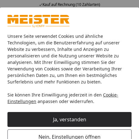
Kauf auf Rechnung (10 Zahlarten)
Alle Produkte
Mein Konto
Wunschl
Ein
4,93
/ 5
Suchen
Unsere Seite verwendet Cookies und ähnliche
Technologien, um die Benutzererfahrung auf unserer
Website zu verbessern, Inhalte und Anzeigen zu
Zubehör
Meister Zubehör für Böden
Meister Reinigungs
Startseite
personalisieren und die Nutzung unserer Website zu
MEISTER Dr. Schutz Parkett- und
analysieren. Mit Ihrer Einwilligung stimmen Sie der
Verwendung von Cookies sowie der Verarbeitung Ihrer
Kork-Reiniger 750 ml
persönlichen Daten zu, um Ihnen ein bestmögliches
Surferlebnis und mehr Funktionen zu bieten.
Sie können Ihre Einwilligung jederzeit in den
Cookie-
Einstellungen
anpassen oder widerrufen.
Ja, verstanden
Nein, Einstellungen öffnen