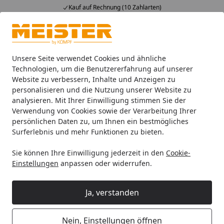
Kauf auf Rechnung (10 Zahlarten)
Alle Produkte
Mein Konto
Wunschl
Ein
4,93
/ 5
Suchen
Unsere Seite verwendet Cookies und ähnliche
Technologien, um die Benutzererfahrung auf unserer
Website zu verbessern, Inhalte und Anzeigen zu
personalisieren und die Nutzung unserer Website zu
analysieren. Mit Ihrer Einwilligung stimmen Sie der
Verwendung von Cookies sowie der Verarbeitung Ihrer
persönlichen Daten zu, um Ihnen ein bestmögliches
Surferlebnis und mehr Funktionen zu bieten.
Sie können Ihre Einwilligung jederzeit in den
Cookie-
Einstellungen
anpassen oder widerrufen.
Ja, verstanden
Aktion
Meist
Nein, Einstellungen öffnen