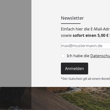
Newsletter
Einfach hier die E-Mail-A
sowie
sofort einen 5,00 
Keine Eingabe erforderlic
Eingabe erforderlich
E-Mail *
Ich habe die
Datensch
Anmelden
*Der Gutschein gilt ab einem Bestel
Versand