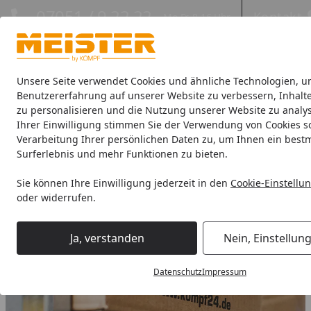
Hotline
07051 / 9 22 22
Kontakt
Mo-Fr. 8-16 Uhr
Kontakt
Eigene Montage-Teams
Unsere Seite verwendet Cookies und ähnliche Technologien, u
Benutzererfahrung auf unserer Website zu verbessern, Inhalt
zu personalisieren und die Nutzung unserer Website zu analys
Böden
Paneele
Leisten
Zubehör
Sale & Aktionswaren
Ihrer Einwilligung stimmen Sie der Verwendung von Cookies s
Verarbeitung Ihrer persönlichen Daten zu, um Ihnen ein best
Unsere Serviceleistungen
Surferlebnis und mehr Funktionen zu bieten.
Startseite
Sie können Ihre Einwilligung jederzeit in den
Cookie-Einstellu
oder widerrufen.
Ja, verstanden
Nein, Einstellun
Datenschutz
Impressum