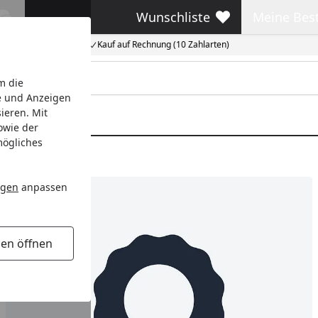
Wunschliste
Meine Bes
Wunschliste
Meine Beste
Kauf auf Rechnung (10 Zahlarten)
m die
e und Anzeigen
ieren. Mit
owie der
mögliches
ngen
anpassen
gen öffnen