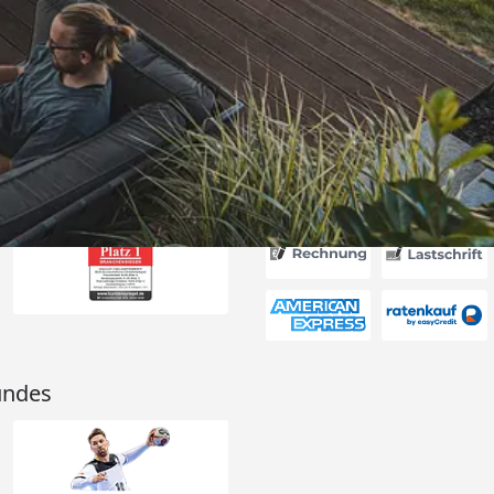
ng und gut
wieder!“
6
Akzeptierte Zahlungsa
undes