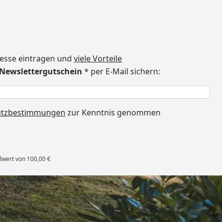
dresse eintragen und
viele Vorteile
€ Newslettergutschein
* per E-Mail sichern:
h
utzbestimmungen
zur Kenntnis genommen
lwert von 100,00 €