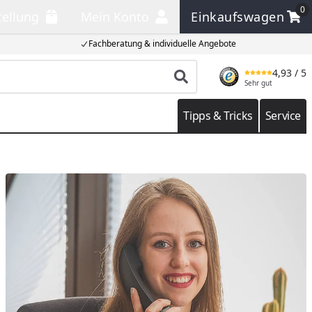
0
tellung
Mein Konto
Einkaufswagen
llung
Mein Konto
Einkaufswagen
Fachberatung & individuelle Angebote
4,93
/ 5
Produkt suchen
Sehr gut
Tipps & Tricks
Service