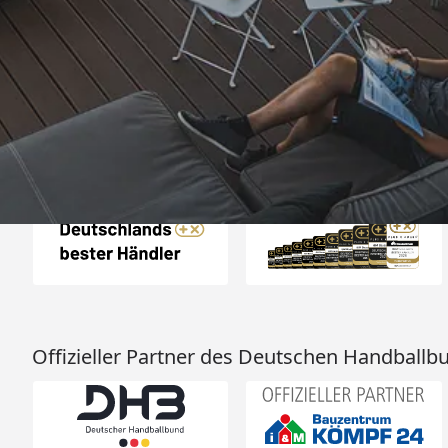
„Schnelle Lieferu
verpackt. Gerne 
4,93
/ 5
11.05.202
Sehr gut
Auszeichnungen
Offizieller Partner des Deutschen Handballb