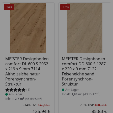
-14%
-15%
Produkt am Lager
Produkt am Lager
MEISTER Designboden
MEISTER Designboden
comfort DL 600 S 2052
comfort DD 600 S 1287
x 219 x 9 mm 7114
x 220 x 9 mm 7122
Altholzeiche natur
Felseneiche sand
Porensynchron-
Porensynchron-
Struktur
Struktur
(1)
Am Lager
Am Lager
Inhalt:
1,98 m²
(43,35 €/m²)
Inhalt:
2,7 m²
(46,64 €/m²)
-14%
UVP
148,16 €
-15%
UVP
100,98 €
Rabatt in Prozent
Ursprünglicher Preis
Rab
Urs
125,94 €
85,83 €