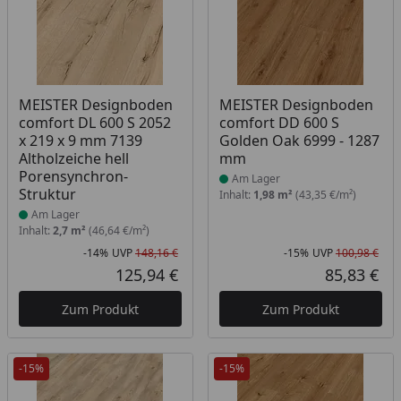
Produkt am Lager
Produkt am Lager
MEISTER Designboden
MEISTER Designboden
comfort DL 600 S 2052
comfort DD 600 S
x 219 x 9 mm 7139
Golden Oak 6999 - 1287
Altholzeiche hell
mm
Porensynchron-
Am Lager
Struktur
Inhalt:
1,98 m²
(43,35 €/m²)
Am Lager
Inhalt:
2,7 m²
(46,64 €/m²)
-14%
UVP
148,16 €
-15%
UVP
100,98 €
Rabatt in Prozent
Ursprünglicher Preis
Rab
Urs
125,94 €
85,83 €
Aktueller Preis
Akt
Zum Produkt
Zum Produkt
-15%
-15%