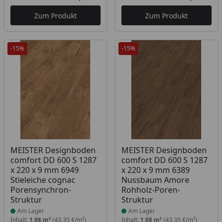
Aktueller Preis
Akt
Zum Produkt
Zum Produkt
-15%
-15%
Produkt am Lager
Produkt am Lager
MEISTER Designboden
MEISTER Designboden
comfort DD 600 S 1287
comfort DD 600 S 1287
x 220 x 9 mm 6949
x 220 x 9 mm 6389
Stieleiche cognac
Nussbaum Amore
Porensynchron-
Rohholz-Poren-
Struktur
Struktur
Am Lager
Am Lager
Inhalt:
1,98 m²
(43,35 €/m²)
Inhalt:
1,98 m²
(43,35 €/m²)