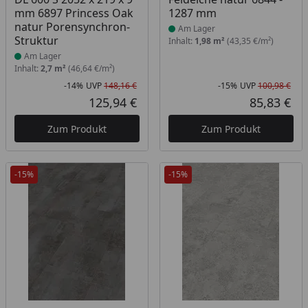
mm 6897 Princess Oak
1287 mm
natur Porensynchron-
Am Lager
Struktur
Inhalt:
1,98 m²
(43,35 €/m²)
Am Lager
Inhalt:
2,7 m²
(46,64 €/m²)
-14%
UVP
148,16 €
-15%
UVP
100,98 €
Rabatt in Prozent
Ursprünglicher Preis
Rab
Urs
125,94 €
85,83 €
Aktueller Preis
Akt
Zum Produkt
Zum Produkt
-15%
-15%