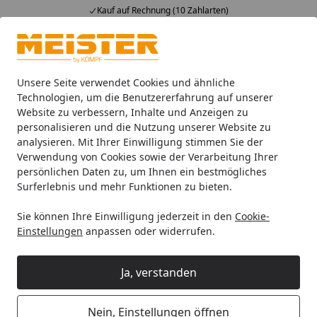
Kauf auf Rechnung (10 Zahlarten)
Alle Produkte
Mein Konto
Wunschl
Ein
4,93
/ 5
Suchen
Unsere Seite verwendet Cookies und ähnliche
Technologien, um die Benutzererfahrung auf unserer
Website zu verbessern, Inhalte und Anzeigen zu
Böden
Designböden
MeisterDesign. comfort
Startseite
personalisieren und die Nutzung unserer Website zu
MeisterDesign. comfort
analysieren. Mit Ihrer Einwilligung stimmen Sie der
Verwendung von Cookies sowie der Verarbeitung Ihrer
persönlichen Daten zu, um Ihnen ein bestmögliches
Wählen Sie Ihre Wunschkategorie
Surferlebnis und mehr Funktionen zu bieten.
Sie können Ihre Einwilligung jederzeit in den
Cookie-
DL 600 S Landhausdielen
DD 600 S Kurzdiel
DL 600 S Landhausdielen
DD 600 S Kurzdie
Einstellungen
anpassen oder widerrufen.
1-Stab (Landhausdiele)
1-S
- Deckmaß: 2052 x 219
De
Ja, verstanden
mm
m
Stärke: 9 mm - mit
Stä
Nein, Einstellungen öffnen
Trittschallkaschierung
Tri