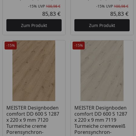
-15%
UVP
100,98 €
-15%
UVP
100,98 €
Rabatt in Prozent
Ursprünglicher Preis
Rab
Urs
85,83 €
85,83 €
Aktueller Preis
Akt
Zum Produkt
Zum Produkt
-15%
-15%
Produkt am Lager
Produkt am Lager
MEISTER Designboden
MEISTER Designboden
comfort DD 600 S 1287
comfort DD 600 S 1287
x 220 x 9 mm 7120
x 220 x 9 mm 7119
Turmeiche creme
Turmeiche cremeweiß
Porensynchron-
Porensynchron-