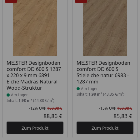
Produkt am Lager
Produkt am Lager
MEISTER Designboden
MEISTER Designboden
comfort DD 600 S 1287
comfort DD 600 S
x 220 x 9 mm 6891
Stieleiche natur 6983 -
Eiche Madras Natural
1287 mm
Wood-Struktur
Am Lager
Inhalt:
1,98 m²
(43,35 €/m²)
Am Lager
Inhalt:
1,98 m²
(44,88 €/m²)
-12%
UVP
100,98 €
-15%
UVP
100,98 €
Rabatt in Prozent
Ursprünglicher Preis
Rab
Urs
88,86 €
85,83 €
Aktueller Preis
Akt
Zum Produkt
Zum Produkt