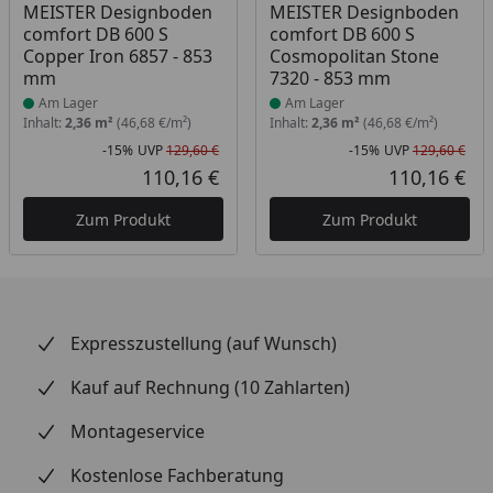
Produkt am Lager
Produkt am Lager
MEISTER Designboden
MEISTER Designboden
comfort DB 600 S
comfort DB 600 S
Copper Iron 6857 - 853
Cosmopolitan Stone
mm
7320 - 853 mm
Am Lager
Am Lager
Inhalt:
2,36 m²
(46,68 €/m²)
Inhalt:
2,36 m²
(46,68 €/m²)
-15%
UVP
129,60 €
-15%
UVP
129,60 €
Rabatt in Prozent
Ursprünglicher Preis
Rab
Urs
110,16 €
110,16 €
Aktueller Preis
Akt
Zum Produkt
Zum Produkt
Expresszustellung (auf Wunsch)
Kauf auf Rechnung (10 Zahlarten)
Montageservice
Kostenlose Fachberatung