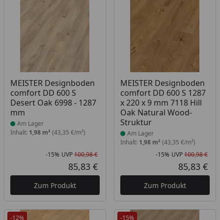
Produkt am Lager
Produkt am Lager
MEISTER Designboden
MEISTER Designboden
comfort DD 600 S
comfort DD 600 S 1287
Desert Oak 6998 - 1287
x 220 x 9 mm 7118 Hill
mm
Oak Natural Wood-
Struktur
Am Lager
Inhalt:
1,98 m²
(43,35 €/m²)
Am Lager
Inhalt:
1,98 m²
(43,35 €/m²)
-15%
UVP
100,98 €
-15%
UVP
100,98 €
Rabatt in Prozent
Ursprünglicher Preis
Rab
Urs
85,83 €
85,83 €
Aktueller Preis
Akt
Zum Produkt
Zum Produkt
-12%
-15%