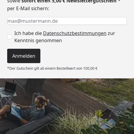
sowie
sofort einen 5,00 € Newslettergutschein
*
per E-Mail sichern:
Keine Eingabe erforderlich
Eingabe erforderlich
E-Mail *
Ich habe die
Datenschutzbestimmungen
zur
Kenntnis genommen
Anmelden
*Der Gutschein gilt ab einem Bestellwert von 100,00 €
Trusted Shops
4,93
/ 5