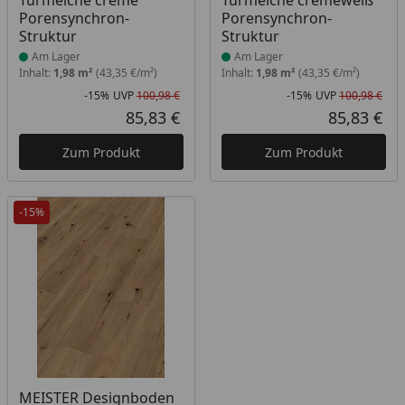
Turmeiche creme
Turmeiche cremeweiß
Porensynchron-
Porensynchron-
Struktur
Struktur
Am Lager
Am Lager
Inhalt:
1,98 m²
(43,35 €/m²)
Inhalt:
1,98 m²
(43,35 €/m²)
-15%
UVP
100,98 €
-15%
UVP
100,98 €
Rabatt in Prozent
Ursprünglicher Preis
Rab
Urs
85,83 €
85,83 €
Aktueller Preis
Akt
Zum Produkt
Zum Produkt
-15%
Produkt am Lager
MEISTER Designboden