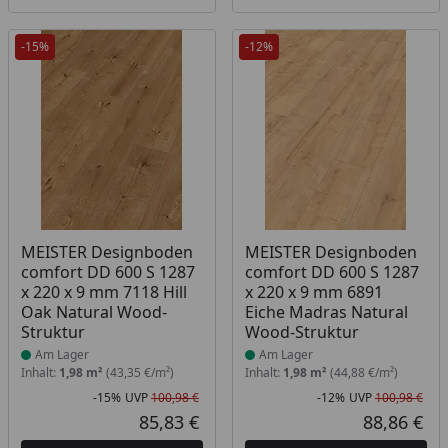
-15%
-12%
Produkt am Lager
Produkt am Lager
MEISTER Designboden
MEISTER Designboden
comfort DD 600 S 1287
comfort DD 600 S 1287
x 220 x 9 mm 7118 Hill
x 220 x 9 mm 6891
Oak Natural Wood-
Eiche Madras Natural
Struktur
Wood-Struktur
Am Lager
Am Lager
Inhalt:
1,98 m²
(43,35 €/m²)
Inhalt:
1,98 m²
(44,88 €/m²)
-15%
UVP
100,98 €
-12%
UVP
100,98 €
Rabatt in Prozent
Ursprünglicher Preis
Rab
Urs
85,83 €
88,86 €
Aktueller Preis
Akt