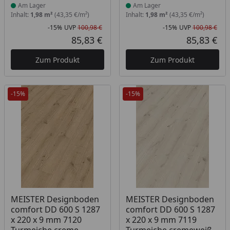
Am Lager
Am Lager
Inhalt:
1,98 m²
(43,35 €/m²)
Inhalt:
1,98 m²
(43,35 €/m²)
-15%
UVP
100,98 €
-15%
UVP
100,98 €
Rabatt in Prozent
Ursprünglicher Preis
Rab
Urs
85,83 €
85,83 €
Aktueller Preis
Akt
Zum Produkt
Zum Produkt
-15%
-15%
Produkt am Lager
Produkt am Lager
MEISTER Designboden
MEISTER Designboden
comfort DD 600 S 1287
comfort DD 600 S 1287
x 220 x 9 mm 7120
x 220 x 9 mm 7119