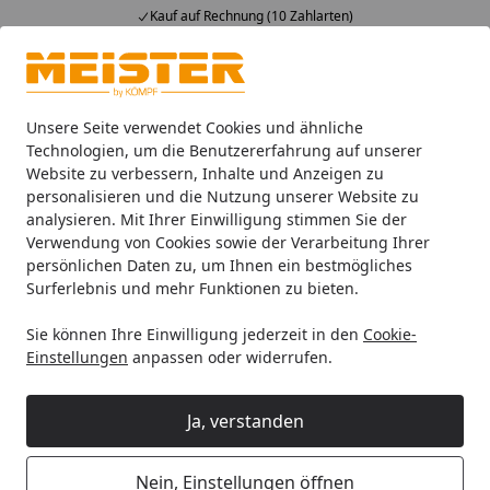
Kauf auf Rechnung (10 Zahlarten)
Alle Produkte
Mein Konto
Wunschl
Ein
4,93
/ 5
Suchen
Unsere Seite verwendet Cookies und ähnliche
Technologien, um die Benutzererfahrung auf unserer
Website zu verbessern, Inhalte und Anzeigen zu
Böden
Designböden
MeisterDesign. comfort
DD 600 S
Startseite
personalisieren und die Nutzung unserer Website zu
MeisterDesign. comfort DD 600 S
analysieren. Mit Ihrer Einwilligung stimmen Sie der
Kurzdielen
Verwendung von Cookies sowie der Verarbeitung Ihrer
persönlichen Daten zu, um Ihnen ein bestmögliches
Surferlebnis und mehr Funktionen zu bieten.
Ihre Artikelübersicht
Sie können Ihre Einwilligung jederzeit in den
Cookie-
Einstellungen
anpassen oder widerrufen.
Kategorien
Ja, verstanden
Filter / Sortierung
11
Artikel gefunden
Nein, Einstellungen öffnen