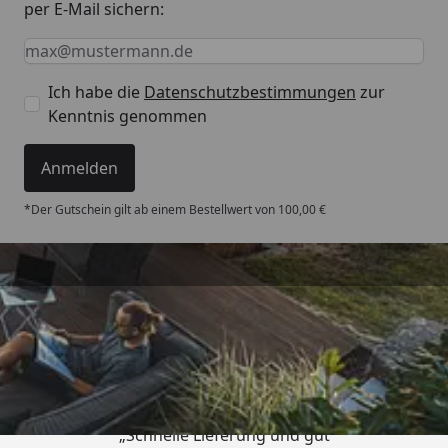
per E-Mail sichern:
Keine Eingabe erforderlich
Eingabe erforderlich
E-Mail *
Ich habe die
Datenschutzbestimmungen
zur
Kenntnis genommen
Anmelden
*Der Gutschein gilt ab einem Bestellwert von 100,00 €
Trusted Shops
4,93
/ 5
„Schnelle Lieferung und gut