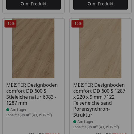
Zum Produkt
Zum Produkt
-15%
-15%
Produkt am Lager
Produkt am Lager
MEISTER Designboden
MEISTER Designboden
comfort DD 600 S
comfort DD 600 S 1287
Stieleiche natur 6983 -
x 220 x 9 mm 7122
1287 mm
Felseneiche sand
Porensynchron-
Am Lager
Struktur
Inhalt:
1,98 m²
(43,35 €/m²)
Am Lager
Inhalt:
1,98 m²
(43,35 €/m²)