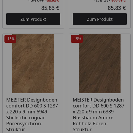
-15%
UVP
100,98 €
-15%
UVP
100,98 €
Rabatt in Prozent
Ursprünglicher Preis
Rab
Urs
85,83 €
85,83 €
Aktueller Preis
Akt
Zum Produkt
Zum Produkt
-15%
-15%
Produkt am Lager
Produkt am Lager
MEISTER Designboden
MEISTER Designboden
comfort DD 600 S 1287
comfort DD 600 S 1287
x 220 x 9 mm 6949
x 220 x 9 mm 6389
Stieleiche cognac
Nussbaum Amore
Porensynchron-
Rohholz-Poren-
Struktur
Struktur