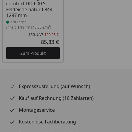
comfort DD 600 S
Feldeiche natur 6844 -
1287 mm
Am Lager
Inhalt:
1,98 m²
(43,35 €/m²)
-15%
UVP
100,98 €
Rabatt in Prozent
Ursprünglicher Preis
85,83 €
Aktueller Preis
Zum Produkt
Expresszustellung (auf Wunsch)
Kauf auf Rechnung (10 Zahlarten)
Montageservice
Kostenlose Fachberatung