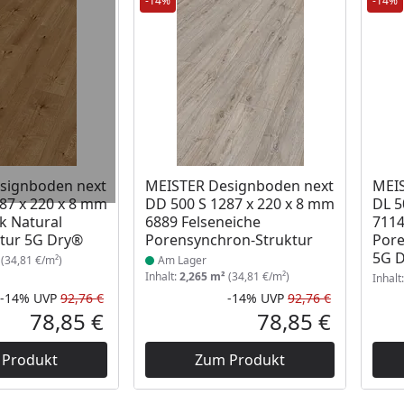
-14%
-14%
Produkt am Lager
signboden next
MEISTER Designboden next
MEIS
87 x 220 x 8 mm
DD 500 S 1287 x 220 x 8 mm
DL 5
ak Natural
6889 Felseneiche
7114
tur 5G Dry®
Porensynchron-Struktur
Pore
5G 
(34,81 €/m²)
Am Lager
Inhalt:
2,265 m²
(34,81 €/m²)
Inhalt
-14%
UVP
92,76 €
-14%
UVP
92,76 €
Rabatt in Prozent
Ursprünglicher Preis
Rabatt in 
Ursprüngli
78,85 €
78,85 €
Aktueller Preis
Aktueller P
 Produkt
Zum Produkt