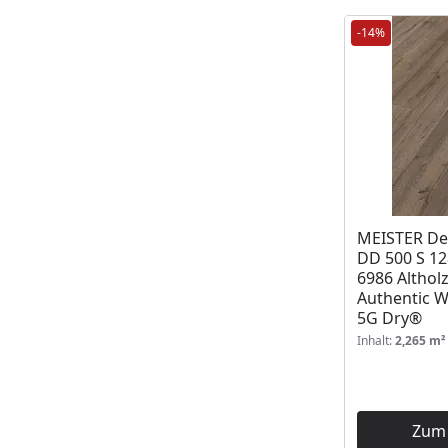
-14%
MEISTER De
DD 500 S 12
6986 Althol
Authentic 
5G Dry®
Inhalt:
2,265 m²
Zum