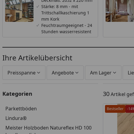
Deckmaß: 2052 x 220 mm
Stärke: 8 mm - mit
Trittschallkaschierung 1
mm Kork
Feuchtraumgeeignet - 24
Stunden wasserresistent
Ihre Artikelübersicht
Preisspanne
Angebote
Am Lager
Lie
30
Kategorien
Artikel g
Parkettböden
Bestseller
-14
Lindura®
Meister Holzboden Natureflex HD 100