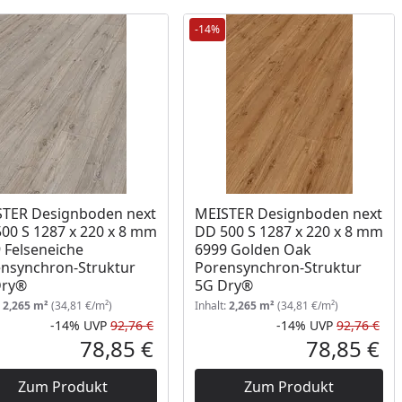
-14%
TER Designboden next
MEISTER Designboden next
00 S 1287 x 220 x 8 mm
DD 500 S 1287 x 220 x 8 mm
 Felseneiche
6999 Golden Oak
nsynchron-Struktur
Porensynchron-Struktur
Dry®
5G Dry®
:
2,265 m²
(34,81 €/m²)
Inhalt:
2,265 m²
(34,81 €/m²)
-14%
UVP
92,76 €
-14%
UVP
92,76 €
Prozent
cher Preis
Rabatt in Prozent
Ursprünglicher Preis
Rab
Urs
78,85 €
78,85 €
reis
Aktueller Preis
Akt
Zum Produkt
Zum Produkt