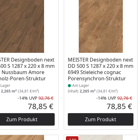
ukt am Lager
Produkt am Lager
TER Designboden next
MEISTER Designboden next
00 S 1287 x 220 x 8 mm
DD 500 S 1287 x 220 x 8 mm
9 Nussbaum Amore
6949 Stieleiche cognac
olz-Poren-Struktur
Porensynchron-Struktur
Lager
Am Lager
:
2,265 m²
(34,81 €/m²)
Inhalt:
2,265 m²
(34,81 €/m²)
-14%
UVP
92,76 €
-14%
UVP
92,76 €
Prozent
cher Preis
Rabatt in Prozent
Ursprünglicher Preis
Rab
Urs
78,85 €
78,85 €
reis
Aktueller Preis
Akt
Zum Produkt
Zum Produkt