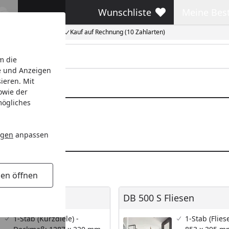
Wunschliste
Meine Bes
Wunschliste
Meine Beste
Kauf auf Rechnung (10 Zahlarten)
m die
e und Anzeigen
ieren. Mit
owie der
mögliches
ngen
anpassen
gen öffnen
zdielen
DB 500 S Fliesen
urzdielen
DB 500 S Fliesen
1-Stab (Kurzdiele) -
1-Stab (Flie