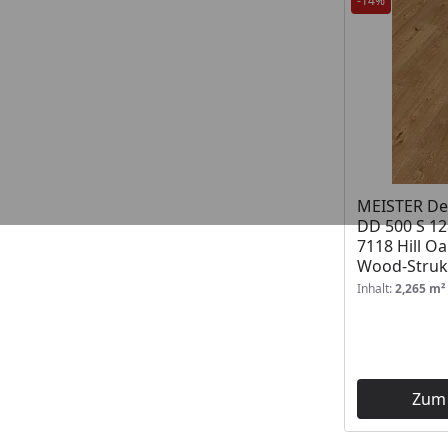
-14%
MEISTER De
DD 500 S 12
7118 Hill O
Wood-Struk
Inhalt:
2,265 m²
Zum