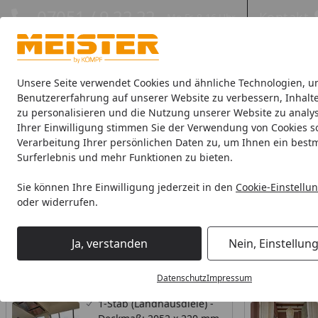
Hotline
07051 / 9 22 22
Kontakt
Mo-Fr. 8-16 Uhr
Kontakt
Eigene Montage-Teams
Unsere Seite verwendet Cookies und ähnliche Technologien, u
Benutzererfahrung auf unserer Website zu verbessern, Inhalt
zu personalisieren und die Nutzung unserer Website zu analys
Böden
Paneele
Leisten
Zubehör
Sale & Aktionswaren
Ihrer Einwilligung stimmen Sie der Verwendung von Cookies s
Verarbeitung Ihrer persönlichen Daten zu, um Ihnen ein best
Böden
Designböden
MeisterDesign. next
Surferlebnis und mehr Funktionen zu bieten.
Startseite
MeisterDesign. next
Sie können Ihre Einwilligung jederzeit in den
Cookie-Einstellu
oder widerrufen.
Wählen Sie Ihre Wunschkategorie
Ja, verstanden
Nein, Einstellun
DL 500 S Landhausdielen
DD 500 S Kur
DL 500 S Landhausdielen
DD 500 S K
Datenschutz
Impressum
1-Stab (Landhausdiele) -