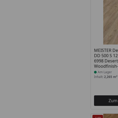
Produkt am
MEISTER De
DD 500 S 12
6998 Deser
Woodfinish-
Am Lager
Inhalt:
2,265 m²
Zum