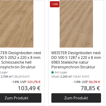
-14%
ukt am Lager
Produkt am Lager
TER Designboden next
MEISTER Designboden next
00 S 2052 x 220 x 8 mm
DD 500 S 1287 x 220 x 8 mm
 Schlosseiche hell
6983 Stieleiche natur
nsynchron-Struktur
Porensynchron-Struktur
Lager
Am Lager
:
2,709 m²
(38,20 €/m²)
Inhalt:
2,265 m²
(34,81 €/m²)
-14%
UVP
121,75 €
-14%
UVP
92,76 €
Prozent
cher Preis
Rabatt in Prozent
Ursprünglicher Preis
Rab
Urs
103,49 €
78,85 €
reis
Aktueller Preis
Akt
Zum Produkt
Zum Produkt