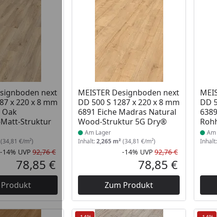
 Lager
Produkt am Lager
Prod
signboden next
MEISTER Designboden next
MEIS
87 x 220 x 8 mm
DD 500 S 1287 x 220 x 8 mm
DD 5
t Oak
6891 Eiche Madras Natural
638
Matt-Struktur
Wood-Struktur 5G Dry®
Rohh
Am Lager
Am 
(34,81 €/m²)
Inhalt:
2,265 m²
(34,81 €/m²)
Inhalt
-14%
UVP
92,76 €
-14%
UVP
92,76 €
Rabatt in Prozent
Ursprünglicher Preis
Rabatt in 
Ursprüngli
78,85 €
78,85 €
Aktueller Preis
Aktueller P
 Produkt
Zum Produkt