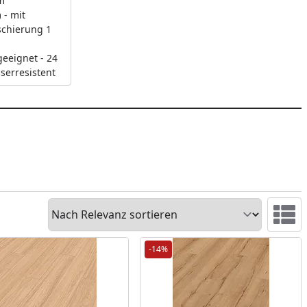
m
 - mit
aschierung 1
eeignet - 24
serresistent
Sortieren
Ansicht 
-14%