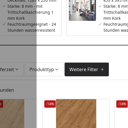
Deckmaß: 1287 x 220 mm
853 x 395 m
Stärke: 8 mm - mit
Stärke: 8 mm
Trittschallkaschierung 1
Trittschallk
mm Kork
mm Kork
Feuchtraumgeeignet - 24
Feuchtraumg
Stunden wasserresistent
Stunden was
ferzeit
Produkttyp
Weitere Filter
efunden
%
-14%
-14%