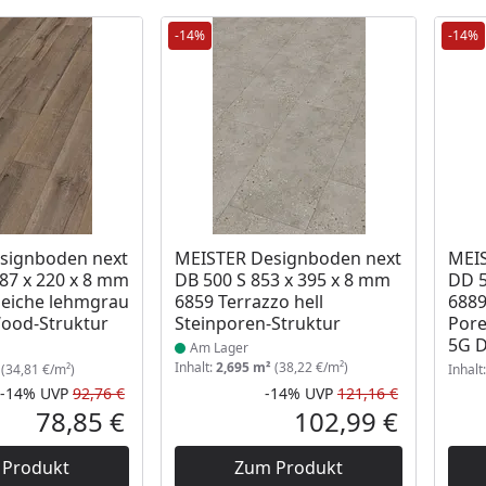
-14%
-14%
Produkt am Lager
signboden next
MEISTER Designboden next
MEIS
87 x 220 x 8 mm
DB 500 S 853 x 395 x 8 mm
DD 5
zeiche lehmgrau
6859 Terrazzo hell
6889
Wood-Struktur
Steinporen-Struktur
Pore
5G 
Am Lager
Inhalt:
2,695 m²
(38,22 €/m²)
(34,81 €/m²)
Inhalt
-14%
UVP
92,76 €
-14%
UVP
121,16 €
Rabatt in Prozent
Ursprünglicher Preis
Rabatt in 
Ursprüngli
78,85 €
102,99 €
Aktueller Preis
Aktueller P
 Produkt
Zum Produkt