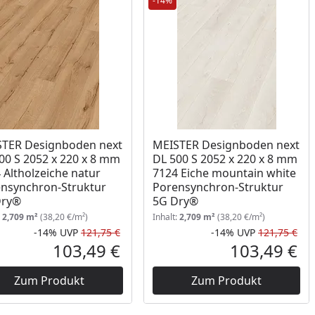
-14%
TER Designboden next
MEISTER Designboden next
00 S 2052 x 220 x 8 mm
DL 500 S 2052 x 220 x 8 mm
 Altholzeiche natur
7124 Eiche mountain white
nsynchron-Struktur
Porensynchron-Struktur
Dry®
5G Dry®
:
2,709 m²
(38,20 €/m²)
Inhalt:
2,709 m²
(38,20 €/m²)
-14%
UVP
121,75 €
-14%
UVP
121,75 €
Prozent
cher Preis
Rabatt in Prozent
Ursprünglicher Preis
Rab
Urs
103,49 €
103,49 €
reis
Aktueller Preis
Akt
Zum Produkt
Zum Produkt