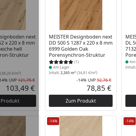
 Lager
Produkt am Lager
Prod
signboden next
MEISTER Designboden next
MEIS
52 x 220 x 8 mm
DD 500 S 1287 x 220 x 8 mm
DL 5
eiche hell
6999 Golden Oak
7132
ron-Struktur
Porensynchron-Struktur
Pore
(1)
Am 
Am Lager
Inhalt
Inhalt:
2,265 m²
(34,81 €/m²)
(38,20 €/m²)
-14%
UVP
121,75 €
-14%
UVP
92,76 €
Rabatt in Prozent
Ursprünglicher Preis
Rabatt in 
Ursprüngli
103,49 €
78,85 €
Aktueller Preis
Aktueller P
 Produkt
Zum Produkt
-14%
-14%