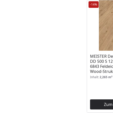
-14%
MEISTER De
DD 500 S 12
6843 Feldeic
Wood-Struk
Inhalt:
2,265 m²
Zum