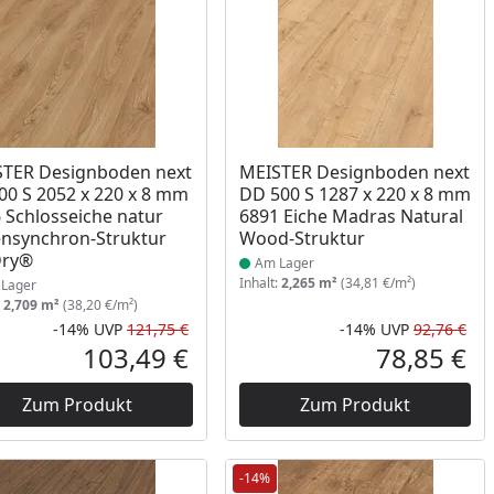
ukt am Lager
Produkt am Lager
TER Designboden next
MEISTER Designboden next
00 S 2052 x 220 x 8 mm
DD 500 S 1287 x 220 x 8 mm
 Schlosseiche natur
6891 Eiche Madras Natural
nsynchron-Struktur
Wood-Struktur
Dry®
Am Lager
Inhalt:
2,265 m²
(34,81 €/m²)
Lager
:
2,709 m²
(38,20 €/m²)
-14%
UVP
121,75 €
-14%
UVP
92,76 €
Prozent
cher Preis
Rabatt in Prozent
Ursprünglicher Preis
Rab
Urs
103,49 €
78,85 €
reis
Aktueller Preis
Akt
Zum Produkt
Zum Produkt
-14%