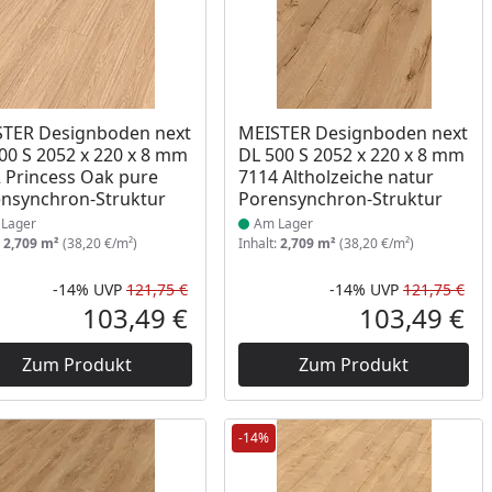
ukt am Lager
Produkt am Lager
TER Designboden next
MEISTER Designboden next
00 S 2052 x 220 x 8 mm
DL 500 S 2052 x 220 x 8 mm
 Princess Oak pure
7114 Altholzeiche natur
nsynchron-Struktur
Porensynchron-Struktur
Lager
Am Lager
:
2,709 m²
(38,20 €/m²)
Inhalt:
2,709 m²
(38,20 €/m²)
-14%
UVP
121,75 €
-14%
UVP
121,75 €
Prozent
cher Preis
Rabatt in Prozent
Ursprünglicher Preis
Rab
Urs
103,49 €
103,49 €
reis
Aktueller Preis
Akt
Zum Produkt
Zum Produkt
-14%