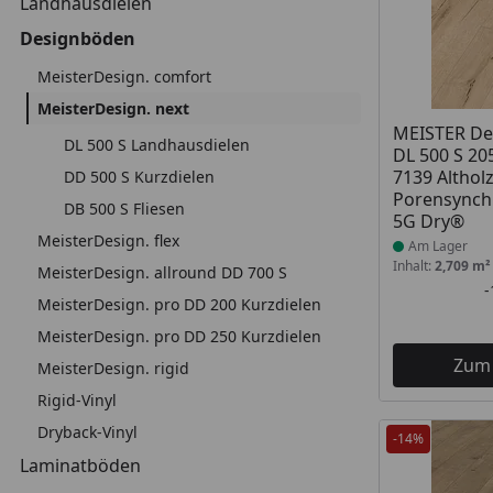
Landhausdielen
Designböden
MeisterDesign. comfort
MeisterDesign. next
Produkt am
MEISTER De
DL 500 S Landhausdielen
DL 500 S 20
7139 Altholz
DD 500 S Kurzdielen
Porensynch
DB 500 S Fliesen
5G Dry®
MeisterDesign. flex
Am Lager
Inhalt:
2,709 m²
MeisterDesign. allround DD 700 S
MeisterDesign. pro DD 200 Kurzdielen
MeisterDesign. pro DD 250 Kurzdielen
Zum
MeisterDesign. rigid
Rigid-Vinyl
Dryback-Vinyl
-14%
Laminatböden