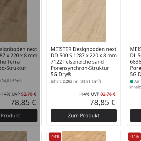
 Lager
Prod
signboden next
MEISTER Designboden next
MEIS
87 x 220 x 8 mm
DD 500 S 1287 x 220 x 8 mm
DL 5
che Terra
7122 Felseneiche sand
6836
od-Struktur
Porensynchron-Struktur
Pore
5G Dry®
5G 
(34,81 €/m²)
Inhalt:
2,265 m²
(34,81 €/m²)
Am 
Inhalt
-14%
UVP
92,76 €
-14%
UVP
92,76 €
Rabatt in Prozent
Ursprünglicher Preis
Rabatt in 
Ursprüngli
78,85 €
78,85 €
Aktueller Preis
Aktueller P
 Produkt
Zum Produkt
-14%
-14%