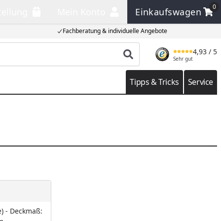
0
tellung
Mein Konto
Einkaufswagen
llung
Mein Konto
Einkaufswagen
Fachberatung & individuelle Angebote
4,93
/ 5
Produkt suchen
Sehr gut
Tipps & Tricks
Service
se) - Deckmaß: