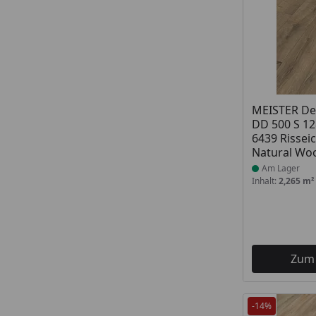
Produkt am
MEISTER De
DD 500 S 12
6439 Rissei
Natural Wo
Am Lager
Inhalt:
2,265 m²
Zum
-14%