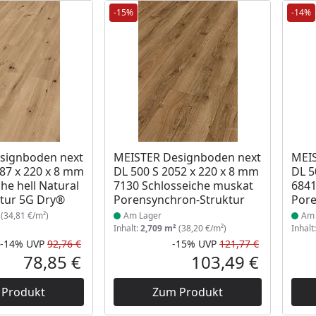
-15%
-14%
Produkt am Lager
Prod
signboden next
MEISTER Designboden next
MEIS
87 x 220 x 8 mm
DL 500 S 2052 x 220 x 8 mm
DL 5
he hell Natural
7130 Schlosseiche muskat
6841
tur 5G Dry®
Porensynchron-Struktur
Pore
(34,81 €/m²)
Am Lager
Am 
Inhalt:
2,709 m²
(38,20 €/m²)
Inhalt
-14%
UVP
92,76 €
-15%
UVP
121,77 €
Rabatt in Prozent
Ursprünglicher Preis
Rabatt in 
Ursprüngli
78,85 €
103,49 €
Aktueller Preis
Aktueller P
 Produkt
Zum Produkt