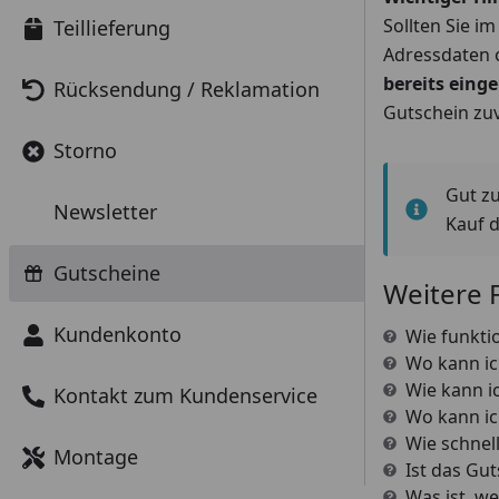
Sollten Sie i
Teillieferung
Adressdaten o
bereits einge
Rücksendung / Reklamation
Gutschein zuv
Storno
Gut z
Newsletter
Kauf 
Gutscheine
Weitere 
Kundenkonto
Wie funkti
Wo kann ic
Wie kann i
Kontakt zum Kundenservice
Wo kann ic
Wie schnel
Montage
Ist das Gu
Was ist, w