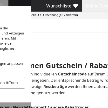
Wunschliste
Meine Bes
Wunschliste
Meine Beste
Kauf auf Rechnung (10 Zahlarten)
m die
e und Anzeigen
ieren. Mit
owie der
mögliches
nn ich einen Gutschein / Raba
ngen
anpassen
n:
Sie finden Ihren individuellen
Gutscheincode
auf Ihrem 
ngs (im Checkout) eingeben. Der entsprechende Betrag wir
gen öffnen
mit eingelöst
. Etwaige
Restbeträge
werden Ihnen automat
bei einer Bestellung genutzt werden.
nweis - Newsletterrabatt / andere Rabattcodes: