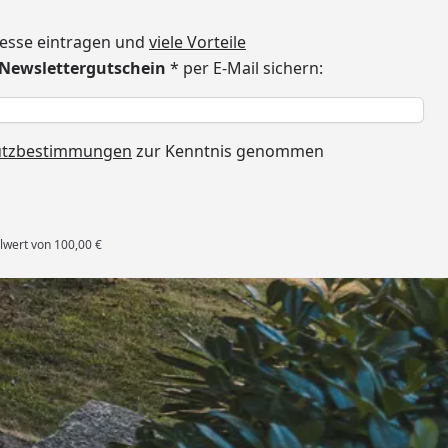
dresse eintragen und
viele Vorteile
€ Newslettergutschein
* per E-Mail sichern:
h
utzbestimmungen
zur Kenntnis genommen
lwert von 100,00 €