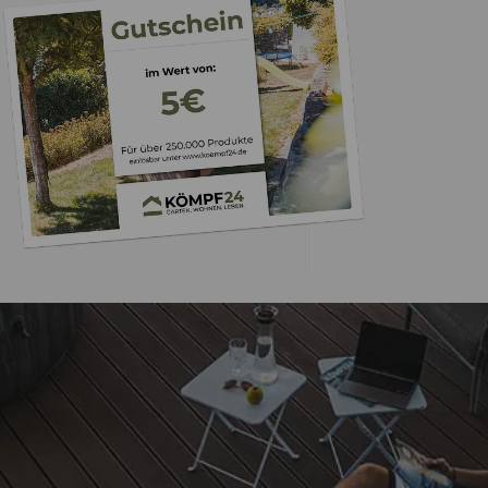
Trusted Shops
„Schnelle Lieferu
verpackt. Gerne 
4,93
/ 5
11.05.202