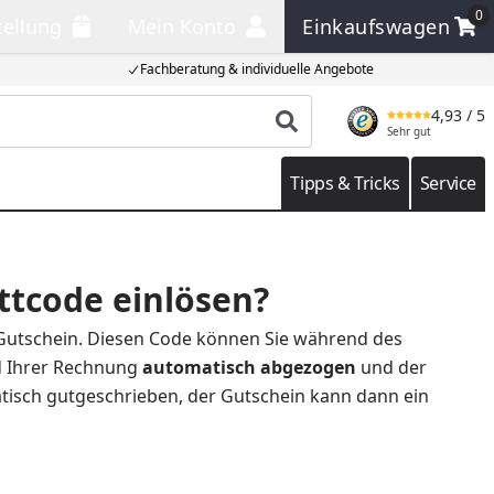
0
tellung
Mein Konto
Einkaufswagen
llung
Mein Konto
Einkaufswagen
Fachberatung & individuelle Angebote
4,93
/ 5
Produkt suchen
Sehr gut
Tipps & Tricks
Service
ttcode einlösen?
Gutschein. Diesen Code können Sie während des
d Ihrer Rechnung
automatisch abgezogen
und der
isch gutgeschrieben, der Gutschein kann dann ein