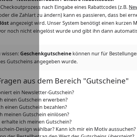
m Checkoutprozess nach Eingabe eines Rabattcodes (z.B.
New
der die Zahlart zu ändern) kann es passieren, dass bei er
löst
angezeigt wird. Unser System benötigt einen kurzen 
or noch nicht eingelöst wurde und gibt ihn dann automatis
u wissen:
Geschenkgutscheine
können nur für Bestellunge
des Gutscheins angegeben wurde.
Fragen aus dem Bereich "Gutscheine"
oniert ein Newsletter-Gutschein?
h einen Gutschein erwerben?
ch einen Gutschein bezahlen?
h meinen Gutschein einlösen?
l erhalte ich meinen Gutschein?
tschein-Design wählbar? Kann ich mir ein Motiv aussuchen?
enn der Bestellbetrag den Wert des Gutscheins übersteigt?