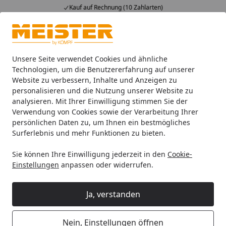
Kauf auf Rechnung (10 Zahlarten)
Alle Produkte
Mein Konto
Wunschl
Ein
4,93
/ 5
Suchen
Unsere Seite verwendet Cookies und ähnliche
Technologien, um die Benutzererfahrung auf unserer
Website zu verbessern, Inhalte und Anzeigen zu
Kömpf Montage-Garantie
Startseite
personalisieren und die Nutzung unserer Website zu
Was ist die Kömpf Montage-
analysieren. Mit Ihrer Einwilligung stimmen Sie der
Verwendung von Cookies sowie der Verarbeitung Ihrer
Garantie?
persönlichen Daten zu, um Ihnen ein bestmögliches
Surferlebnis und mehr Funktionen zu bieten.
Die Kömpf-Garantie schenkt Ihnen Sicherheit und
Vertrauen. Sie beinhaltet vier wertvolle Garantie-
Sie können Ihre Einwilligung jederzeit in den
Cookie-
Zusagen:
Einstellungen
anpassen oder widerrufen.
Festpreisgarantie
Ja, verstanden
Unsere Festpreisgarantie bedeutet für Sie: Die
Montagepreise in unserem Angebot gelten.
Nein, Einstellungen öffnen