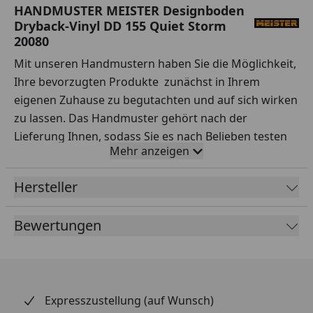
HANDMUSTER MEISTER Designboden
Dryback-Vinyl DD 155 Quiet Storm
20080
Mit unseren Handmustern haben Sie die Möglichkeit,
Ihre bevorzugten Produkte zunächst in Ihrem
eigenen Zuhause zu begutachten und auf sich wirken
zu lassen. Das Handmuster gehört nach der
Lieferung Ihnen, sodass Sie es nach Belieben testen
Mehr anzeigen
können.
Ihre Vorteile auf einen Blick:
Hersteller
Sorgfältige Auswahl:
Testen Sie Handmuster
Bewertungen
verschiedener Sortimente, Hersteller, Preisklassen
und Qualitäten ausgiebig.
Praxisnahe Tests:
Simulieren Sie den Alltag – wie
wirken sich Rotweinflecken oder stehendes
Expresszustellung (auf Wunsch)
Wasser auf dem Boden aus? Entfernen Sie Ketchup