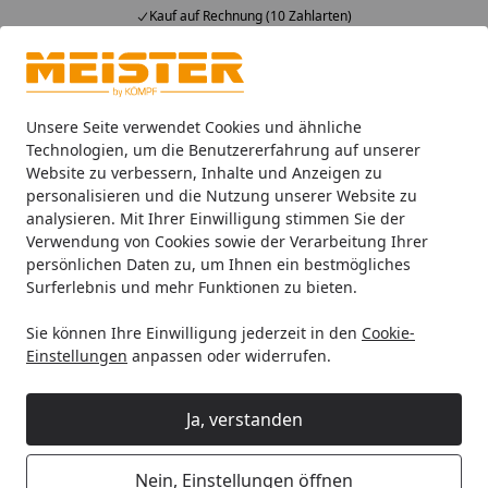
Kauf auf Rechnung (10 Zahlarten)
Alle Produkte
Mein Konto
Wunschl
Ein
4,93
/ 5
Suchen
Unsere Seite verwendet Cookies und ähnliche
Technologien, um die Benutzererfahrung auf unserer
Website zu verbessern, Inhalte und Anzeigen zu
HANDMUSTER MEISTER Designboden Dryback-Vinyl DD 155 
Startseite
personalisieren und die Nutzung unserer Website zu
HANDMUSTER MEISTER
analysieren. Mit Ihrer Einwilligung stimmen Sie der
Verwendung von Cookies sowie der Verarbeitung Ihrer
Designboden Dryback-Vinyl DD 155
persönlichen Daten zu, um Ihnen ein bestmögliches
Quiet Storm 20080
Surferlebnis und mehr Funktionen zu bieten.
Sie können Ihre Einwilligung jederzeit in den
Cookie-
Einstellungen
anpassen oder widerrufen.
Ja, verstanden
Nein, Einstellungen öffnen