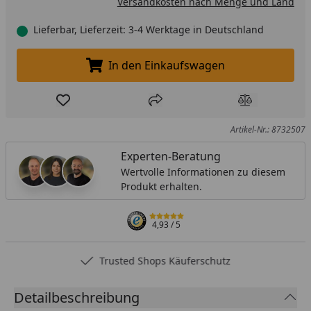
Versandkosten nach Menge und Land
Lieferbar, Lieferzeit: 3-4 Werktage in Deutschland
In den Einkaufswagen
In den Einkaufswagen legen
Produkt zur Wunschliste hinzufügen
Teilen
Produkt Ver
Artikel-Nr.: 8732507
Experten-Beratung
Wertvolle Informationen zu diesem
Produkt erhalten.
4,93
/ 5
Trusted Shops Käuferschutz
Detailbeschreibung