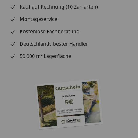
auch nach einer Stunde noch problemlos? Lassen
Kauf auf Rechnung (10 Zahlarten)
Sie ruhig mal einen Hammer fallen oder stellen Sie
einen Stuhl auf das Muster und setzen Sie sich
Montageservice
dann hin. Beobachten Sie, ob sich der Stuhl in den
Kostenlose Fachberatung
Boden eindrückt.
Alltagstauglichkeit:
Steinchen unter den
Deutschlands bester Händler
Schuhen, scharfe Kratzer – testen Sie, wie robust
50.000 m² Lagerfläche
das Material ist.
Optik und Design:
Halten Sie Wandpaneele an die
Wand – vertikal und horizontal, um die
Farbwirkung zu vergleichen. Welche Farbe
harmoniert am besten mit Ihren Möbeln, dem
Esstisch oder Bett? Welche Terrassendiele passt zu
Ihren Gartenmöbeln und Pflanzkästen?
Einfache Reinigung:
Prüfen Sie, wie leicht sich das
Muster reinigen lässt und ob Speisereste oder
Schmutz leicht zu entfernen sind.