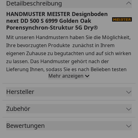
Detailbeschreibung
HANDMUSTER MEISTER Designboden
next DD 500 S 6999 Golden Oak
Porensynchron-Struktur 5G Dry®
Mit unseren Handmustern haben Sie die Möglichkeit,
Ihre bevorzugten Produkte zunächst in Ihrem
eigenen Zuhause zu begutachten und auf sich wirken
zu lassen. Das Handmuster gehört nach der
Lieferung Ihnen, sodass Sie es nach Belieben testen
Mehr anzeigen
können.
Ihre Vorteile auf einen Blick:
Hersteller
Sorgfältige Auswahl:
Testen Sie Handmuster
Zubehör
verschiedener Sortimente, Hersteller, Preisklassen
und Qualitäten ausgiebig.
Bewertungen
Praxisnahe Tests:
Simulieren Sie den Alltag – wie
wirken sich Rotweinflecken oder stehendes