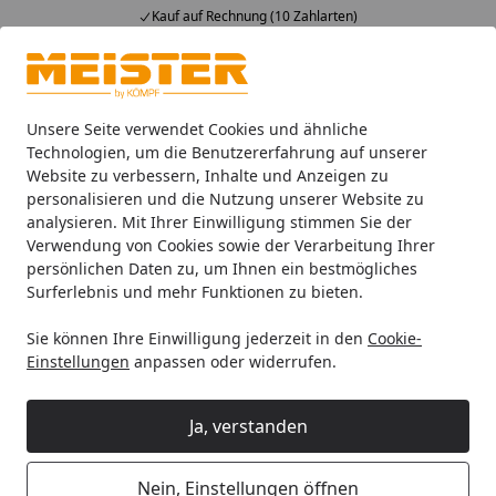
Kauf auf Rechnung (10 Zahlarten)
Alle Produkte
Mein Konto
Wunschl
Ein
4,93
/ 5
Suchen
Unsere Seite verwendet Cookies und ähnliche
Technologien, um die Benutzererfahrung auf unserer
Website zu verbessern, Inhalte und Anzeigen zu
HANDMUSTER MEISTER Designboden next DD 500 S 6999 Gol
Startseite
personalisieren und die Nutzung unserer Website zu
HANDMUSTER MEISTER
analysieren. Mit Ihrer Einwilligung stimmen Sie der
Verwendung von Cookies sowie der Verarbeitung Ihrer
Designboden next DD 500 S 6999
persönlichen Daten zu, um Ihnen ein bestmögliches
Golden Oak Porensynchron-
Surferlebnis und mehr Funktionen zu bieten.
Struktur 5G Dry®
Sie können Ihre Einwilligung jederzeit in den
Cookie-
Einstellungen
anpassen oder widerrufen.
Ja, verstanden
Nein, Einstellungen öffnen