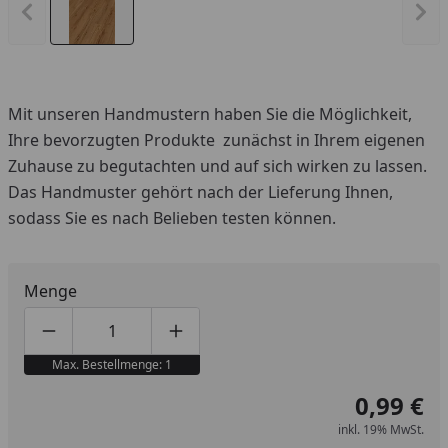
Vorheriges Bild anzeigen
Näc
Mit unseren Handmustern haben Sie die Möglichkeit,
Ihre bevorzugten Produkte zunächst in Ihrem eigenen
Zuhause zu begutachten und auf sich wirken zu lassen.
Das Handmuster gehört nach der Lieferung Ihnen,
sodass Sie es nach Belieben testen können.
Menge
Produktmenge um eins verringern
Produktmenge manuell eingeben
Produktmenge um eins erhöhen
Max. Bestellmenge: 1
0,99 €
inkl. 19% MwSt.