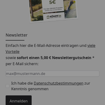
Bestellnummer Ihrer Musterbestellung mitteilen.
Nutzen Sie hierfür einfach das Kommentarfeld am
Ende des Bestellprozesses. Die Bestellnummer
Ihrer Musterbestellung beginnt mit KOS... oder
MES...
Newsletter
Unser Kundenservice steht Ihnen bei Rückfragen
Einfach hier die E-Mail-Adresse eintragen und
viele
gerne zur Verfügung und unterstützt Sie bei Ihrer
Vorteile
Auswahl. Genießen Sie die Sicherheit, das richtige
sowie
sofort einen 5,00 € Newslettergutschein
*
Produkt für Ihr Zuhause zu finden – mit unseren
per E-Mail sichern:
Handmustern.
Keine Eingabe erforderlich
Eingabe erforderlich
E-Mail *
Ich habe die
Datenschutzbestimmungen
zur
Kenntnis genommen
Anmelden