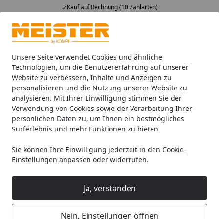
Kauf auf Rechnung (10 Zahlarten)
Alle Produkte
Mein Konto
Wunschl
Ein
4,93
/ 5
Suchen
Unsere Seite verwendet Cookies und ähnliche
Technologien, um die Benutzererfahrung auf unserer
Website zu verbessern, Inhalte und Anzeigen zu
HANDMUSTER MEISTER Designboden pro DD 250 Tacoma Oa
Startseite
personalisieren und die Nutzung unserer Website zu
HANDMUSTER MEISTER
analysieren. Mit Ihrer Einwilligung stimmen Sie der
Verwendung von Cookies sowie der Verarbeitung Ihrer
Designboden pro DD 250 Tacoma
persönlichen Daten zu, um Ihnen ein bestmögliches
Oak 07454
Surferlebnis und mehr Funktionen zu bieten.
Sie können Ihre Einwilligung jederzeit in den
Cookie-
Einstellungen
anpassen oder widerrufen.
Ja, verstanden
Nein, Einstellungen öffnen