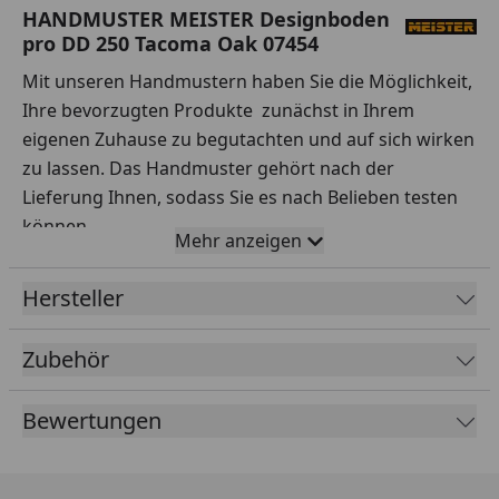
HANDMUSTER MEISTER Designboden
pro DD 250 Tacoma Oak 07454
Mit unseren Handmustern haben Sie die Möglichkeit,
Ihre bevorzugten Produkte zunächst in Ihrem
eigenen Zuhause zu begutachten und auf sich wirken
zu lassen. Das Handmuster gehört nach der
Lieferung Ihnen, sodass Sie es nach Belieben testen
können.
Mehr anzeigen
Ihre Vorteile auf einen Blick:
Hersteller
Sorgfältige Auswahl:
Testen Sie Handmuster
verschiedener Sortimente, Hersteller, Preisklassen
Zubehör
und Qualitäten ausgiebig.
Praxisnahe Tests:
Simulieren Sie den Alltag – wie
Bewertungen
wirken sich Rotweinflecken oder stehendes
Wasser auf dem Boden aus? Entfernen Sie Ketchup
auch nach einer Stunde noch problemlos? Lassen