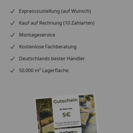
Sie ruhig mal einen Hammer fallen oder stellen Sie
Expresszustellung (auf Wunsch)
einen Stuhl auf das Muster und setzen Sie sich
dann hin. Beobachten Sie, ob sich der Stuhl in den
Kauf auf Rechnung (10 Zahlarten)
Boden eindrückt.
Montageservice
Alltagstauglichkeit:
Steinchen unter den
Schuhen, scharfe Kratzer – testen Sie, wie robust
Kostenlose Fachberatung
das Material ist.
Deutschlands bester Händler
Optik und Design:
Halten Sie Wandpaneele an die
Wand – vertikal und horizontal, um die
50.000 m² Lagerfläche
Farbwirkung zu vergleichen. Welche Farbe
harmoniert am besten mit Ihren Möbeln, dem
Esstisch oder Bett? Welche Terrassendiele passt zu
Ihren Gartenmöbeln und Pflanzkästen?
Einfache Reinigung:
Prüfen Sie, wie leicht sich das
Muster reinigen lässt und ob Speisereste oder
Schmutz leicht zu entfernen sind.
Bestellprozess für Ihr Handmuster: