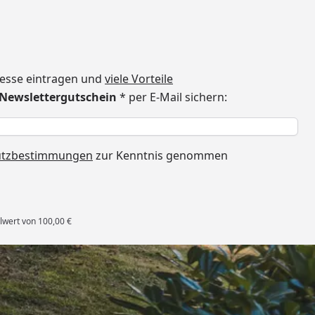
dresse eintragen und
viele Vorteile
€ Newslettergutschein
* per E-Mail sichern:
h
utzbestimmungen
zur Kenntnis genommen
lwert von 100,00 €