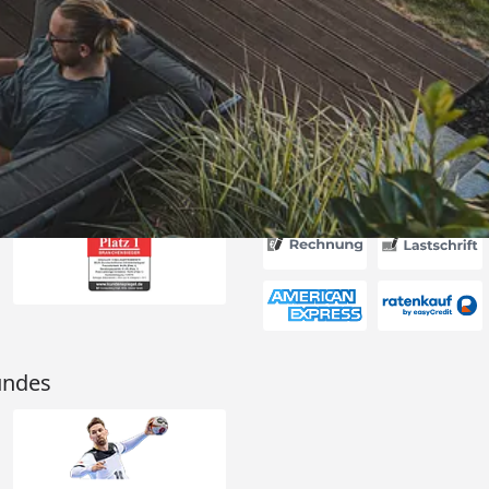
ng und gut
wieder!“
6
Akzeptierte Zahlungsa
undes