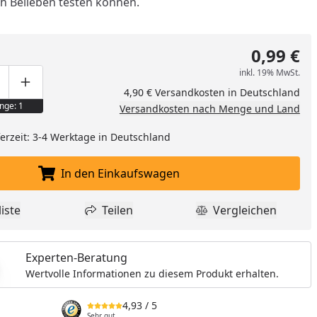
ch Belieben testen können.
0,99 €
inkl. 19% MwSt.
ge um eins verringern
duktmenge manuell eingeben
Produktmenge um eins erhöhen
4,90 € Versandkosten in Deutschland
nge: 1
Versandkosten nach Menge und Land
eferzeit: 3-4 Werktage in Deutschland
In den Einkaufswagen
In den Einkaufswagen legen
iste
Teilen
Vergleichen
dukt zur Wunschliste hinzufügen
Teilen
Produkt Vergle
nzufügen
Experten-Beratung
Wertvolle Informationen zu diesem Produkt erhalten.
4,93
/ 5
Sehr gut