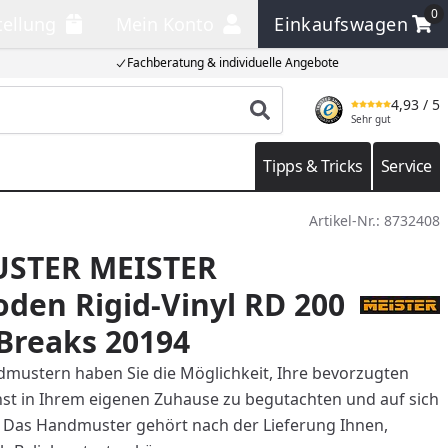
0
tellung
Mein Konto
Einkaufswagen
llung
Mein Konto
Einkaufswagen
Fachberatung & individuelle Angebote
4,93
/ 5
Produkt suchen
Sehr gut
Tipps & Tricks
Service
Artikel-Nr.:
8732408
STER MEISTER
den Rigid-Vinyl RD 200
Breaks 20194
mustern haben Sie die Möglichkeit, Ihre bevorzugten
t in Ihrem eigenen Zuhause zu begutachten und auf sich
. Das Handmuster gehört nach der Lieferung Ihnen,