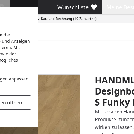
Wunschliste
Meine Bes
Wunschliste
Meine Beste
Kauf auf Rechnung (10 Zahlarten)
m die
e und Anzeigen
ieren. Mit
owie der
mögliches
unky Breaks 20194
HANDMU
ngen
anpassen
Designbo
S Funky 
gen öffnen
Mit unseren Hand
Produkte zunächs
wirken zu lassen