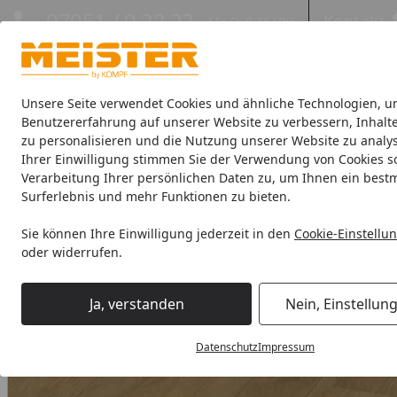
Hotline
07051 / 9 22 22
Kontakt
Mo-Fr. 8-16 Uhr
Kontakt
Eigene Montage-Teams
Unsere Seite verwendet Cookies und ähnliche Technologien, u
Benutzererfahrung auf unserer Website zu verbessern, Inhalt
zu personalisieren und die Nutzung unserer Website zu analys
Böden
Paneele
Leisten
Zubehör
Sale & Aktionswaren
Ihrer Einwilligung stimmen Sie der Verwendung von Cookies s
Verarbeitung Ihrer persönlichen Daten zu, um Ihnen ein best
HANDMUSTER MEISTER Designboden Rigid-Vinyl RD 200 S F
Surferlebnis und mehr Funktionen zu bieten.
Startseite
Sie können Ihre Einwilligung jederzeit in den
Cookie-Einstellu
oder widerrufen.
Ja, verstanden
Nein, Einstellun
Datenschutz
Impressum