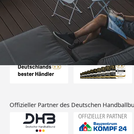
„Schnelle Lieferu
verpackt. Gerne 
4,93
/ 5
11.05.202
Sehr gut
Auszeichnungen
Offizieller Partner des Deutschen Handballb