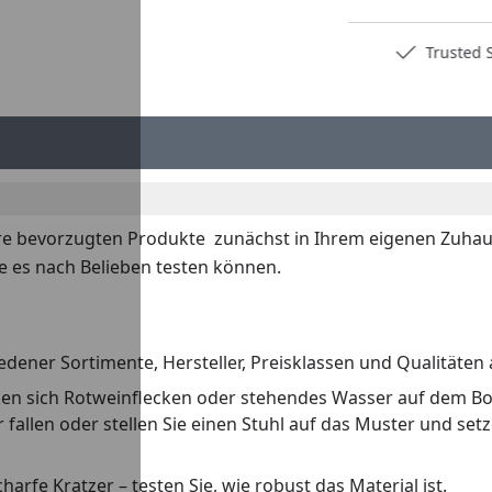
Deutschlands bester Händler
Trusted S
re bevorzugten Produkte zunächst in Ihrem eigenen Zuhaus
e es nach Belieben testen können.
dener Sortimente, Hersteller, Preisklassen und Qualitäten 
irken sich Rotweinflecken oder stehendes Wasser auf dem B
llen oder stellen Sie einen Stuhl auf das Muster und setzen
rfe Kratzer – testen Sie, wie robust das Material ist.