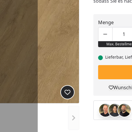
sodass Sie es na
Menge
Produktmen
Pro
Max. Bestellme
Lieferbar, Li
Wunschl
Pro
Produkt zur Wunschliste hi
Nächstes Bild anzeigen