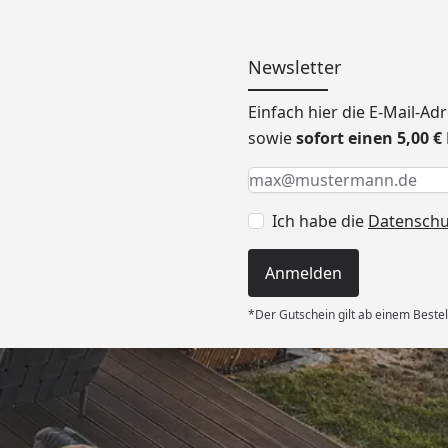
Newsletter
Einfach hier die E-Mail-A
sowie
sofort einen 5,00 
Keine Eingabe erforderlic
Eingabe erforderlich
E-Mail *
Ich habe die
Datensch
Anmelden
*Der Gutschein gilt ab einem Bestel
Versand