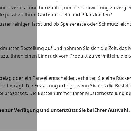
d – vertikal und horizontal, um die Farbwirkung zu vergl
le passt zu Ihren Gartenmöbeln und Pflanzkästen?
Muster reinigen lässt und ob Speisereste oder Schmutz leicht
uster-Bestellung auf und nehmen Sie sich die Zeit, das Mu
azu, Ihnen einen Eindruck vom Produkt zu vermitteln, die t
belag oder ein Paneel entscheiden, erhalten Sie eine Rück
hr beträgt. Die Erstattung erfolgt, wenn Sie uns die Beste
llprozesses. Die Bestellnummer Ihrer Musterbestellung beg
 zur Verfügung und unterstützt Sie bei Ihrer Auswahl. G