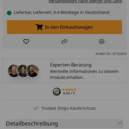
Versandkosten nach Menge und Land
Lieferbar, Lieferzeit: 3-4 Werktage in Deutschland
In den Einkaufswagen
In den Einkaufswagen legen
Produkt zur Wunschliste hinzufügen
Teilen
Produkt Ver
Artikel-Nr.: 8730404
Experten-Beratung
Wertvolle Informationen zu diesem
Produkt erhalten.
4,93
/ 5
Trusted Shops Käuferschutz
Detailbeschreibung