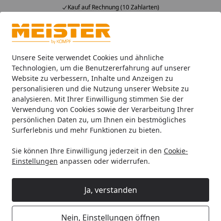
Kauf auf Rechnung (10 Zahlarten)
Alle Produkte
Mein Konto
Wunschl
Ein
4,93
/ 5
Suchen
Unsere Seite verwendet Cookies und ähnliche
Technologien, um die Benutzererfahrung auf unserer
Website zu verbessern, Inhalte und Anzeigen zu
HANDMUSTER MEISTER Designboden Rigid-Vinyl RM 500 S B
Startseite
personalisieren und die Nutzung unserer Website zu
HANDMUSTER MEISTER
analysieren. Mit Ihrer Einwilligung stimmen Sie der
Verwendung von Cookies sowie der Verarbeitung Ihrer
Designboden Rigid-Vinyl RM 500 S
persönlichen Daten zu, um Ihnen ein bestmögliches
Bossa Nova 20201
Surferlebnis und mehr Funktionen zu bieten.
Sie können Ihre Einwilligung jederzeit in den
Cookie-
Einstellungen
anpassen oder widerrufen.
Ja, verstanden
Nein, Einstellungen öffnen