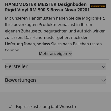
HANDMUSTER MEISTER Designboden
Rigid-Vinyl RM 500 S Bossa Nova 20201
Mit unseren Handmustern haben Sie die Möglichkeit,
Ihre bevorzugten Produkte zunächst in Ihrem
eigenen Zuhause zu begutachten und auf sich wirken
zu lassen. Das Handmuster gehört nach der
Lieferung Ihnen, sodass Sie es nach Belieben testen
können.
Mehr anzeigen
Ihre Vorteile auf einen Blick:
Hersteller
Sorgfältige Auswahl:
Testen Sie Handmuster
verschiedener Sortimente, Hersteller, Preisklassen
Bewertungen
und Qualitäten ausgiebig.
Praxisnahe Tests:
Simulieren Sie den Alltag – wie
wirken sich Rotweinflecken oder stehendes
Wasser auf dem Boden aus? Entfernen Sie Ketchup
Expresszustellung (auf Wunsch)
auch nach einer Stunde noch problemlos? Lassen