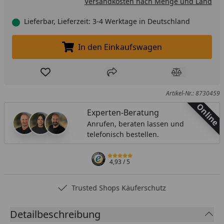
Versandkosten nach Menge und Land
Lieferbar, Lieferzeit: 3-4 Werktage in Deutschland
In den Einkaufswagen
In den Einkaufswagen legen
Produkt zur Wunschliste hinzufügen
Teilen
Produkt Ver
Artikel-Nr.: 8730459
Online
Experten-Beratung
Anrufen, beraten lassen und
telefonisch bestellen.
4,93
/ 5
Trusted Shops Käuferschutz
Detailbeschreibung