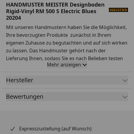
HANDMUSTER MEISTER Designboden
Rigid-Vinyl RM 500 S Electric Blues
20204
Mit unseren Handmustern haben Sie die Möglichkeit,
Ihre bevorzugten Produkte zunächst in Ihrem
eigenen Zuhause zu begutachten und auf sich wirken
zu lassen. Das Handmuster gehört nach der
Lieferung Ihnen, sodass Sie es nach Belieben testen
Mehr anzeigen
können.
Ihre Vorteile auf einen Blick:
Hersteller
Sorgfältige Auswahl:
Testen Sie Handmuster
Bewertungen
verschiedener Sortimente, Hersteller, Preisklassen
und Qualitäten ausgiebig.
Praxisnahe Tests:
Simulieren Sie den Alltag – wie
wirken sich Rotweinflecken oder stehendes
Expresszustellung (auf Wunsch)
Wasser auf dem Boden aus? Entfernen Sie Ketchup