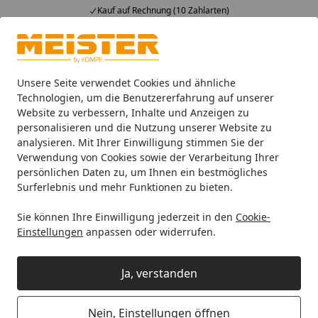
Kauf auf Rechnung (10 Zahlarten)
Alle Produkte
Mein Konto
Wunschl
Ein
4,93
/ 5
Suchen
Unsere Seite verwendet Cookies und ähnliche
Technologien, um die Benutzererfahrung auf unserer
Website zu verbessern, Inhalte und Anzeigen zu
HANDMUSTER MEISTER Designboden Rigid-Vinyl RM 500 S El
Startseite
personalisieren und die Nutzung unserer Website zu
HANDMUSTER MEISTER
analysieren. Mit Ihrer Einwilligung stimmen Sie der
Verwendung von Cookies sowie der Verarbeitung Ihrer
Designboden Rigid-Vinyl RM 500 S
persönlichen Daten zu, um Ihnen ein bestmögliches
Electric Blues 20204
Surferlebnis und mehr Funktionen zu bieten.
Sie können Ihre Einwilligung jederzeit in den
Cookie-
Einstellungen
anpassen oder widerrufen.
Ja, verstanden
Nein, Einstellungen öffnen