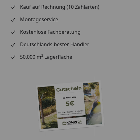
auch nach einer Stunde noch problemlos? Lassen
Kauf auf Rechnung (10 Zahlarten)
Sie ruhig mal einen Hammer fallen oder stellen Sie
einen Stuhl auf das Muster und setzen Sie sich
Montageservice
dann hin. Beobachten Sie, ob sich der Stuhl in den
Kostenlose Fachberatung
Boden eindrückt.
Alltagstauglichkeit:
Steinchen unter den
Deutschlands bester Händler
Schuhen, scharfe Kratzer – testen Sie, wie robust
50.000 m² Lagerfläche
das Material ist.
Optik und Design:
Halten Sie Wandpaneele an die
Wand – vertikal und horizontal, um die
Farbwirkung zu vergleichen. Welche Farbe
harmoniert am besten mit Ihren Möbeln, dem
Esstisch oder Bett? Welche Terrassendiele passt zu
Ihren Gartenmöbeln und Pflanzkästen?
Einfache Reinigung:
Prüfen Sie, wie leicht sich das
Muster reinigen lässt und ob Speisereste oder
Schmutz leicht zu entfernen sind.