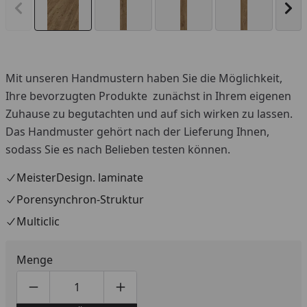
Vorheriges Bild anzeigen
Näc
Mit unseren Handmustern haben Sie die Möglichkeit,
Ihre bevorzugten Produkte zunächst in Ihrem eigenen
Zuhause zu begutachten und auf sich wirken zu lassen.
Das Handmuster gehört nach der Lieferung Ihnen,
sodass Sie es nach Belieben testen können.
MeisterDesign. laminate
Porensynchron-Struktur
Multiclic
Menge
Produktmenge um eins verringern
Produktmenge manuell eingeben
Produktmenge um eins erhöhen