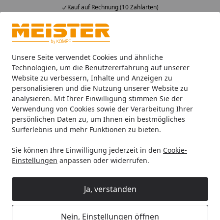
Kauf auf Rechnung (10 Zahlarten)
Alle Produkte
Mein Konto
Wunschl
Ein
4,93
/ 5
Suchen
Unsere Seite verwendet Cookies und ähnliche
Technologien, um die Benutzererfahrung auf unserer
Website zu verbessern, Inhalte und Anzeigen zu
Handmuster Meister Laminatboden MeisterDesign. laminate 
Startseite
personalisieren und die Nutzung unserer Website zu
Handmuster Meister Laminatboden
analysieren. Mit Ihrer Einwilligung stimmen Sie der
Verwendung von Cookies sowie der Verarbeitung Ihrer
MeisterDesign. laminate LD 150
persönlichen Daten zu, um Ihnen ein bestmögliches
1288 x 198 x 8 mm 07002 Eiche
Surferlebnis und mehr Funktionen zu bieten.
Bernstein Porensynchron-Struktur
Sie können Ihre Einwilligung jederzeit in den
Cookie-
Einstellungen
anpassen oder widerrufen.
Ja, verstanden
Nein, Einstellungen öffnen