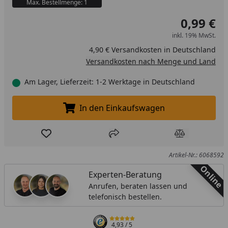
Max. Bestellmenge: 1
0,99 €
inkl. 19% MwSt.
4,90 € Versandkosten in Deutschland
Versandkosten nach Menge und Land
Am Lager, Lieferzeit: 1-2 Werktage in Deutschland
In den Einkaufswagen
In den Einkaufswagen legen
Produkt zur Wunschliste hinzufügen
Teilen
Produkt Ver
Artikel-Nr.: 6068592
Online
Experten-Beratung
Anrufen, beraten lassen und
telefonisch bestellen.
4,93
/ 5