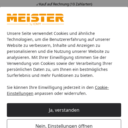
Kauf auf Rechnung (10 Zahlarten)
Alle Produkte
Mein Konto
Wunschl
Ein
4,93
/ 5
Suchen
Unsere Seite verwendet Cookies und ähnliche
Technologien, um die Benutzererfahrung auf unserer
Website zu verbessern, Inhalte und Anzeigen zu
Handmuster Meister Laminatboden MeisterDesign. laminate
Startseite
personalisieren und die Nutzung unserer Website zu
Handmuster Meister Laminatboden
analysieren. Mit Ihrer Einwilligung stimmen Sie der
Verwendung von Cookies sowie der Verarbeitung Ihrer
MeisterDesign. laminate LD 150
persönlichen Daten zu, um Ihnen ein bestmögliches
1288 x 198 x 8 mm 07005 Eiche
Surferlebnis und mehr Funktionen zu bieten.
cremegrau Porensynchron-Struktur
Sie können Ihre Einwilligung jederzeit in den
Cookie-
Einstellungen
anpassen oder widerrufen.
Ja, verstanden
Nein, Einstellungen öffnen