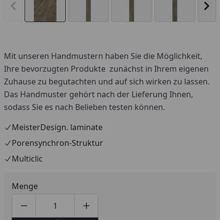
Vorheriges Bild anzeigen
Näc
Mit unseren Handmustern haben Sie die Möglichkeit,
Ihre bevorzugten Produkte zunächst in Ihrem eigenen
Zuhause zu begutachten und auf sich wirken zu lassen.
Das Handmuster gehört nach der Lieferung Ihnen,
sodass Sie es nach Belieben testen können.
MeisterDesign. laminate
Porensynchron-Struktur
Multiclic
Menge
Produktmenge um eins verringern
Produktmenge manuell eingeben
Produktmenge um eins erhöhen