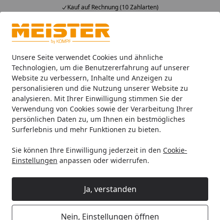
Kauf auf Rechnung (10 Zahlarten)
Alle Produkte
Mein Konto
Wunschl
Ein
4,93
/ 5
Suchen
Unsere Seite verwendet Cookies und ähnliche
Technologien, um die Benutzererfahrung auf unserer
Website zu verbessern, Inhalte und Anzeigen zu
Handmuster Meister Laminatboden MeisterDesign. laminate
Startseite
personalisieren und die Nutzung unserer Website zu
Handmuster Meister Laminatboden
analysieren. Mit Ihrer Einwilligung stimmen Sie der
Verwendung von Cookies sowie der Verarbeitung Ihrer
MeisterDesign. laminate LD 150
persönlichen Daten zu, um Ihnen ein bestmögliches
1288 x 198 x 8 mm 07122
Surferlebnis und mehr Funktionen zu bieten.
Felseneiche sand Porensynchron-
Sie können Ihre Einwilligung jederzeit in den
Cookie-
Struktur
Einstellungen
anpassen oder widerrufen.
Ja, verstanden
Nein, Einstellungen öffnen