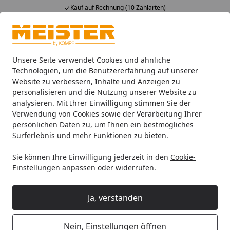
Kauf auf Rechnung (10 Zahlarten)
Alle Produkte
Mein Konto
Wunschl
Ein
4,93
/ 5
Suchen
Unsere Seite verwendet Cookies und ähnliche
Technologien, um die Benutzererfahrung auf unserer
Website zu verbessern, Inhalte und Anzeigen zu
HANDMUSTER MEISTER Laminatboden MeisterDesign. lamina
Startseite
personalisieren und die Nutzung unserer Website zu
HANDMUSTER MEISTER
analysieren. Mit Ihrer Einwilligung stimmen Sie der
Verwendung von Cookies sowie der Verarbeitung Ihrer
Laminatboden MeisterDesign.
persönlichen Daten zu, um Ihnen ein bestmögliches
laminate LD 150 Eiche Caledonia
Surferlebnis und mehr Funktionen zu bieten.
6421
Sie können Ihre Einwilligung jederzeit in den
Cookie-
Einstellungen
anpassen oder widerrufen.
Ja, verstanden
Nein, Einstellungen öffnen