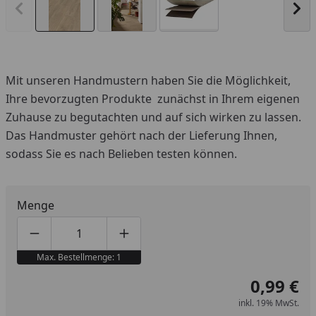
Vorheriges Bild anzeigen
Näc
Mit unseren Handmustern haben Sie die Möglichkeit,
Ihre bevorzugten Produkte zunächst in Ihrem eigenen
Zuhause zu begutachten und auf sich wirken zu lassen.
Das Handmuster gehört nach der Lieferung Ihnen,
sodass Sie es nach Belieben testen können.
Menge
Produktmenge um eins verringern
Produktmenge manuell eingeben
Produktmenge um eins erhöhen
Max. Bestellmenge: 1
0,99 €
inkl. 19% MwSt.