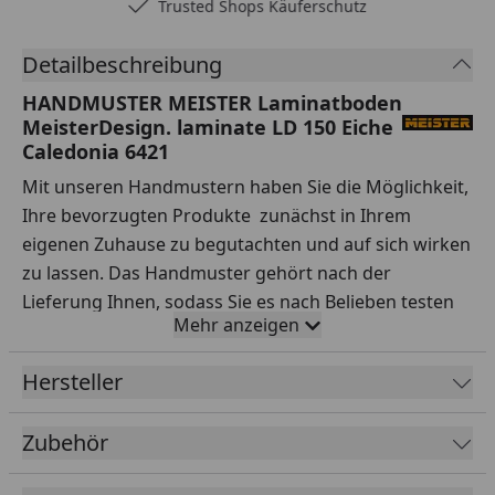
Trusted Shops Käuferschutz
Detailbeschreibung
HANDMUSTER MEISTER Laminatboden
MeisterDesign. laminate LD 150 Eiche
Caledonia 6421
Mit unseren Handmustern haben Sie die Möglichkeit,
Ihre bevorzugten Produkte zunächst in Ihrem
eigenen Zuhause zu begutachten und auf sich wirken
zu lassen. Das Handmuster gehört nach der
Lieferung Ihnen, sodass Sie es nach Belieben testen
Mehr anzeigen
können.
Ihre Vorteile auf einen Blick:
Hersteller
Sorgfältige Auswahl:
Testen Sie Handmuster
Zubehör
verschiedener Sortimente, Hersteller, Preisklassen
und Qualitäten ausgiebig.