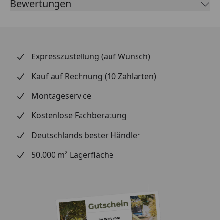
Bewertungen
Praxisnahe Tests:
Simulieren Sie den Alltag – wie
wirken sich Rotweinflecken oder stehendes
Wasser auf dem Boden aus? Entfernen Sie Ketchup
auch nach einer Stunde noch problemlos? Lassen
Sie ruhig mal einen Hammer fallen oder stellen Sie
Expresszustellung (auf Wunsch)
einen Stuhl auf das Muster und setzen Sie sich
Kauf auf Rechnung (10 Zahlarten)
dann hin. Beobachten Sie, ob sich der Stuhl in den
Boden eindrückt.
Montageservice
Alltagstauglichkeit:
Steinchen unter den
Kostenlose Fachberatung
Schuhen, scharfe Kratzer – testen Sie, wie robust
das Material ist.
Deutschlands bester Händler
Optik und Design:
Halten Sie Wandpaneele an die
50.000 m² Lagerfläche
Wand – vertikal und horizontal, um die
Farbwirkung zu vergleichen. Welche Farbe
harmoniert am besten mit Ihren Möbeln, dem
Esstisch oder Bett? Welche Terrassendiele passt zu
Ihren Gartenmöbeln und Pflanzkästen?
Einfache Reinigung:
Prüfen Sie, wie leicht sich das