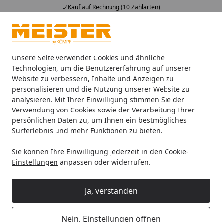
Kauf auf Rechnung (10 Zahlarten)
Alle Produkte
Mein Konto
Wunschl
Ein
4,93
/ 5
Suchen
Unsere Seite verwendet Cookies und ähnliche
Technologien, um die Benutzererfahrung auf unserer
Website zu verbessern, Inhalte und Anzeigen zu
Handmuster Meister Laminatboden MeisterDesign. laminate 
Startseite
personalisieren und die Nutzung unserer Website zu
Handmuster Meister Laminatboden
analysieren. Mit Ihrer Einwilligung stimmen Sie der
Verwendung von Cookies sowie der Verarbeitung Ihrer
MeisterDesign. laminate LD 55 1288
persönlichen Daten zu, um Ihnen ein bestmögliches
x 198 x 7 mm 06952 Stieleiche natur
Surferlebnis und mehr Funktionen zu bieten.
Porensynchron-Struktur
Sie können Ihre Einwilligung jederzeit in den
Cookie-
Einstellungen
anpassen oder widerrufen.
Ja, verstanden
Nein, Einstellungen öffnen