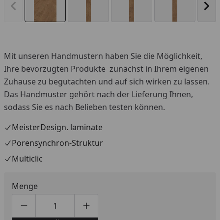
Vorheriges Bild anzeigen
Näc
Mit unseren Handmustern haben Sie die Möglichkeit,
Ihre bevorzugten Produkte zunächst in Ihrem eigenen
Zuhause zu begutachten und auf sich wirken zu lassen.
Das Handmuster gehört nach der Lieferung Ihnen,
sodass Sie es nach Belieben testen können.
MeisterDesign. laminate
Porensynchron-Struktur
Multiclic
Menge
Produktmenge um eins verringern
Produktmenge manuell eingeben
Produktmenge um eins erhöhen