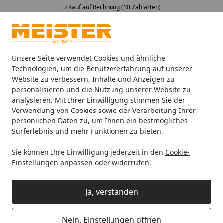
Kauf auf Rechnung (10 Zahlarten)
Alle Produkte
Mein Konto
Wunschl
Ein
4,93
/ 5
Suchen
Unsere Seite verwendet Cookies und ähnliche
Technologien, um die Benutzererfahrung auf unserer
Website zu verbessern, Inhalte und Anzeigen zu
Handmuster Meister Laminatboden MeisterDesign. laminate 
Startseite
personalisieren und die Nutzung unserer Website zu
Handmuster Meister Laminatboden
analysieren. Mit Ihrer Einwilligung stimmen Sie der
Verwendung von Cookies sowie der Verarbeitung Ihrer
MeisterDesign. laminate LL 150
persönlichen Daten zu, um Ihnen ein bestmögliches
2052 x 220 x 8 mm 06256 Eiche
Surferlebnis und mehr Funktionen zu bieten.
rustikal cognac Rohholz-Poren-
Sie können Ihre Einwilligung jederzeit in den
Cookie-
Struktur
Einstellungen
anpassen oder widerrufen.
Ja, verstanden
Nein, Einstellungen öffnen