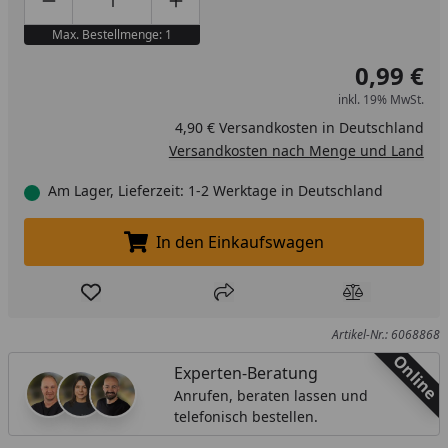
Produktmenge um eins verringern
Produktmenge manuell eingeben
Produktmenge um eins erhöhen
Max. Bestellmenge: 1
0,99 €
inkl. 19% MwSt.
4,90 € Versandkosten in Deutschland
Versandkosten nach Menge und Land
Am Lager, Lieferzeit: 1-2 Werktage in Deutschland
In den Einkaufswagen
In den Einkaufswagen legen
Produkt zur Wunschliste hinzufügen
Teilen
Produkt Ver
Artikel-Nr.: 6068868
Online
Experten-Beratung
Anrufen, beraten lassen und
telefonisch bestellen.