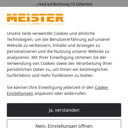
Kauf auf Rechnung (10 Zahlarten)
Alle Produkte
Mein Konto
Wunschl
Ein
4,93
/ 5
Suchen
Unsere Seite verwendet Cookies und ähnliche
Technologien, um die Benutzererfahrung auf unserer
Website zu verbessern, Inhalte und Anzeigen zu
Handmuster Meister Laminatboden MeisterDesign. laminate 
Startseite
personalisieren und die Nutzung unserer Website zu
Handmuster Meister Laminatboden
analysieren. Mit Ihrer Einwilligung stimmen Sie der
Verwendung von Cookies sowie der Verarbeitung Ihrer
MeisterDesign. laminate LL 150 S
persönlichen Daten zu, um Ihnen ein bestmögliches
2052 x 220 x 10 mm 06413 Eiche
Surferlebnis und mehr Funktionen zu bieten.
Nova Porensynchron-Struktur
Sie können Ihre Einwilligung jederzeit in den
Cookie-
Einstellungen
anpassen oder widerrufen.
Ja, verstanden
Nein, Einstellungen öffnen