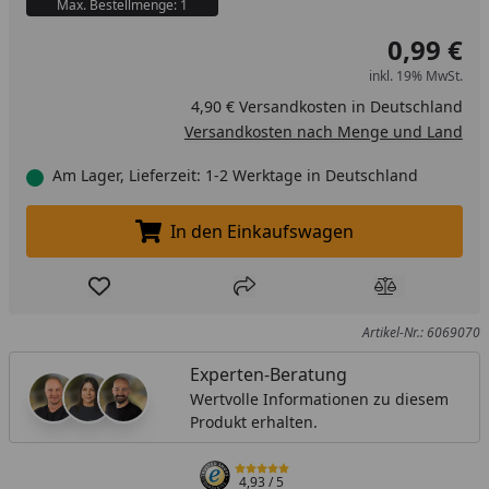
Max. Bestellmenge: 1
0,99 €
inkl. 19% MwSt.
4,90 € Versandkosten in Deutschland
Versandkosten nach Menge und Land
Am Lager, Lieferzeit: 1-2 Werktage in Deutschland
In den Einkaufswagen
In den Einkaufswagen legen
Produkt zur Wunschliste hinzufügen
Teilen
Produkt Ver
Artikel-Nr.: 6069070
Experten-Beratung
Wertvolle Informationen zu diesem
Produkt erhalten.
4,93
/ 5