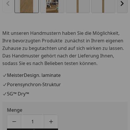
Vorheriges Bild anzeigen
Näc
Mit unseren Handmustern haben Sie die Möglichkeit,
Ihre bevorzugten Produkte zunächst in Ihrem eigenen
Zuhause zu begutachten und auf sich wirken zu lassen.
Das Handmuster gehört nach der Lieferung Ihnen,
sodass Sie es nach Belieben testen können.
MeisterDesign. laminate
Porensynchron-Struktur
5G™ Dry™
Menge
Produktmenge um eins verringern
Produktmenge manuell eingeben
Produktmenge um eins erhöhen