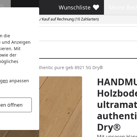
Wunschliste
Meine Bes
Wunschliste
Meine Beste
Kauf auf Rechnung (10 Zahlarten)
m die
e und Anzeigen
ieren. Mit
owie der
mögliches
lackiert Eiche authentic pure geb 8921 5G Dry®
HANDMUS
ngen
anpassen
Holzbod
ultramat
gen öffnen
authenti
Dry®
Mit unseren Hand