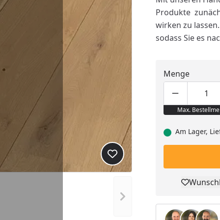
Produkte zunächs
wirken zu lassen
sodass Sie es na
Menge
Produktmen
Pro
Max. Bestellme
Am Lager, Lie
Produkt zur Wunschliste hi
Wunschl
Pro
Nächstes Bild anzeigen