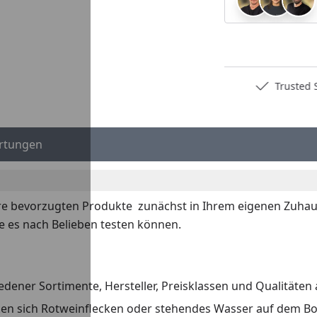
Deutschlands bester Händler
Trusted S
rtungen
re bevorzugten Produkte zunächst in Ihrem eigenen Zuhaus
e es nach Belieben testen können.
dener Sortimente, Hersteller, Preisklassen und Qualitäten 
irken sich Rotweinflecken oder stehendes Wasser auf dem B