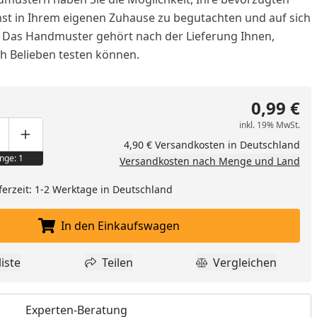
t in Ihrem eigenen Zuhause zu begutachten und auf sich
. Das Handmuster gehört nach der Lieferung Ihnen,
ch Belieben testen können.
0,99 €
inkl. 19% MwSt.
ge um eins verringern
duktmenge manuell eingeben
Produktmenge um eins erhöhen
4,90 € Versandkosten in Deutschland
nge: 1
Versandkosten nach Menge und Land
ferzeit: 1-2 Werktage in Deutschland
In den Einkaufswagen
nzufügen
In den Einkaufswagen legen
iste
Teilen
Vergleichen
dukt zur Wunschliste hinzufügen
Teilen
Produkt Vergle
Experten-Beratung