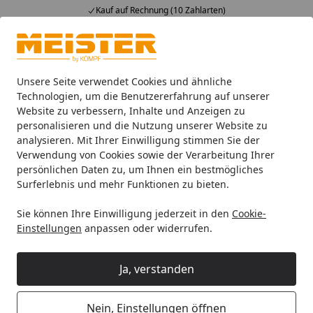
Kauf auf Rechnung (10 Zahlarten)
Alle Produkte
Mein Konto
Wunschl
Ein
4,93
/ 5
Suchen
Unsere Seite verwendet Cookies und ähnliche
Technologien, um die Benutzererfahrung auf unserer
Website zu verbessern, Inhalte und Anzeigen zu
HANDMUSTER MEISTER Lindura-Holzboden HD 400 | ultramatt
Startseite
personalisieren und die Nutzung unserer Website zu
HANDMUSTER MEISTER Lindura-
analysieren. Mit Ihrer Einwilligung stimmen Sie der
Verwendung von Cookies sowie der Verarbeitung Ihrer
Holzboden HD 400 |
persönlichen Daten zu, um Ihnen ein bestmögliches
ultramattlackiert (Sonderformat)
Surferlebnis und mehr Funktionen zu bieten.
Eiche natur creme geb 8966 5G
Sie können Ihre Einwilligung jederzeit in den
Cookie-
Dry®
Einstellungen
anpassen oder widerrufen.
Ja, verstanden
Nein, Einstellungen öffnen