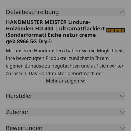
Detailbeschreibung
HANDMUSTER MEISTER Lindura-
Holzboden HD 400 | ultramattlackiert
(Sonderformat) Eiche natur creme
geb 8966 5G Dry®
Mit unseren Handmustern haben Sie die Möglichkeit,
Ihre bevorzugten Produkte zunächst in Ihrem
eigenen Zuhause zu begutachten und auf sich wirken
zu lassen. Das Handmuster gehört nach der
Mehr anzeigen
Lieferung Ihnen, sodass Sie es nach Belieben testen
können.
Hersteller
Ihre Vorteile auf einen Blick:
Zubehör
Sorgfältige Auswahl:
Testen Sie Handmuster
verschiedener Sortimente, Hersteller, Preisklassen
Bewertungen
und Qualitäten ausgiebig.