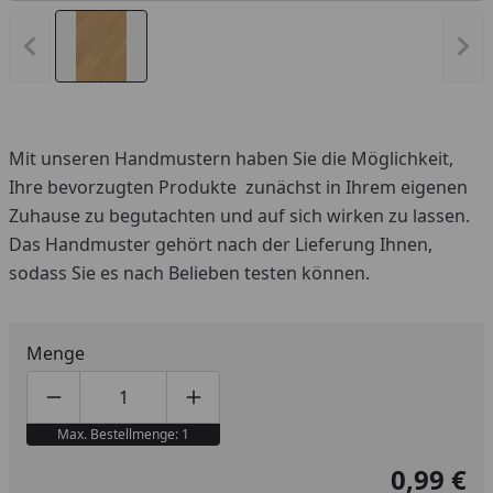
Vorheriges Bild anzeigen
Näc
Mit unseren Handmustern haben Sie die Möglichkeit,
Ihre bevorzugten Produkte zunächst in Ihrem eigenen
Zuhause zu begutachten und auf sich wirken zu lassen.
Das Handmuster gehört nach der Lieferung Ihnen,
sodass Sie es nach Belieben testen können.
Menge
Produktmenge um eins verringern
Produktmenge manuell eingeben
Produktmenge um eins erhöhen
Max. Bestellmenge: 1
0,99 €