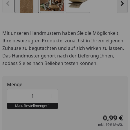
Vorheriges Bild anzeigen
Näc
Mit unseren Handmustern haben Sie die Möglichkeit,
Ihre bevorzugten Produkte zunächst in Ihrem eigenen
Zuhause zu begutachten und auf sich wirken zu lassen.
Das Handmuster gehört nach der Lieferung Ihnen,
sodass Sie es nach Belieben testen können.
Menge
Produktmenge um eins verringern
Produktmenge manuell eingeben
Produktmenge um eins erhöhen
Max. Bestellmenge: 1
0,99 €
inkl. 19% MwSt.