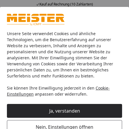
Kauf auf Rechnung (10 Zahlarten)
Alle Produkte
Mein Konto
Wunschl
Ein
4,93
/ 5
Suchen
Unsere Seite verwendet Cookies und ähnliche
Technologien, um die Benutzererfahrung auf unserer
Website zu verbessern, Inhalte und Anzeigen zu
HANDMUSTER MEISTER Parkettboden MeisterParkett. longlife 
Startseite
personalisieren und die Nutzung unserer Website zu
HANDMUSTER MEISTER
analysieren. Mit Ihrer Einwilligung stimmen Sie der
Verwendung von Cookies sowie der Verarbeitung Ihrer
Parkettboden MeisterParkett.
persönlichen Daten zu, um Ihnen ein bestmögliches
longlife PC 200 9038 Eiche lebhaft
Surferlebnis und mehr Funktionen zu bieten.
greige gebürstet ultramattlackiert
Sie können Ihre Einwilligung jederzeit in den
Cookie-
Einstellungen
anpassen oder widerrufen.
Ja, verstanden
Nein, Einstellungen öffnen