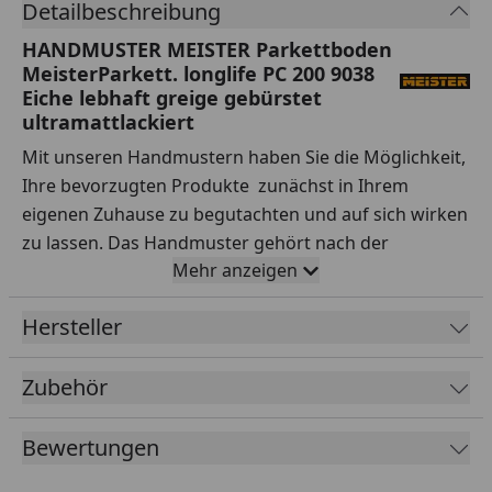
Detailbeschreibung
HANDMUSTER MEISTER Parkettboden
MeisterParkett. longlife PC 200 9038
Eiche lebhaft greige gebürstet
ultramattlackiert
Mit unseren Handmustern haben Sie die Möglichkeit,
Ihre bevorzugten Produkte zunächst in Ihrem
eigenen Zuhause zu begutachten und auf sich wirken
zu lassen. Das Handmuster gehört nach der
Mehr anzeigen
Lieferung Ihnen, sodass Sie es nach Belieben testen
können.
Hersteller
Ihre Vorteile auf einen Blick:
Zubehör
Sorgfältige Auswahl:
Testen Sie Handmuster
verschiedener Sortimente, Hersteller, Preisklassen
Bewertungen
und Qualitäten ausgiebig.
Praxisnahe Tests:
Simulieren Sie den Alltag – wie