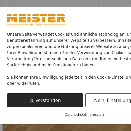
Hotline
07051 / 9 22 22
Kontakt
Mo-Fr. 8-16 Uhr
Kontakt
Eigene Montage-Teams
Unsere Seite verwendet Cookies und ähnliche Technologien, u
Benutzererfahrung auf unserer Website zu verbessern, Inhalt
zu personalisieren und die Nutzung unserer Website zu analys
Böden
Paneele
Leisten
Zubehör
Sale & Aktionswaren
Ihrer Einwilligung stimmen Sie der Verwendung von Cookies s
Verarbeitung Ihrer persönlichen Daten zu, um Ihnen ein best
HANDMUSTER MEISTER Parkettboden MeisterParkett. longlife P
Surferlebnis und mehr Funktionen zu bieten.
Startseite
Sie können Ihre Einwilligung jederzeit in den
Cookie-Einstellu
oder widerrufen.
Ja, verstanden
Nein, Einstellun
Datenschutz
Impressum