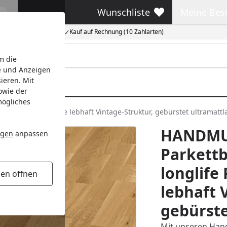
Wunschliste
Meine Bes
Wunschliste
Meine Beste
Kauf auf Rechnung (10 Zahlarten)
m die
e und Anzeigen
ieren. Mit
owie der
mögliches
C 200 9041 Eiche lebhaft Vintage-Struktur, gebürstet ultramattla
HANDMU
ngen
anpassen
Parkettb
longlife
gen öffnen
lebhaft 
gebürste
Mit unseren Hand