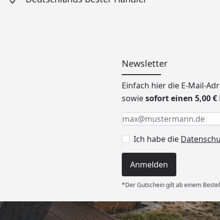
Newsletter
Einfach hier die E-Mail-A
sowie
sofort einen 5,00 
Keine Eingabe erforderlic
Eingabe erforderlich
E-Mail *
Ich habe die
Datensch
Anmelden
*Der Gutschein gilt ab einem Bestel