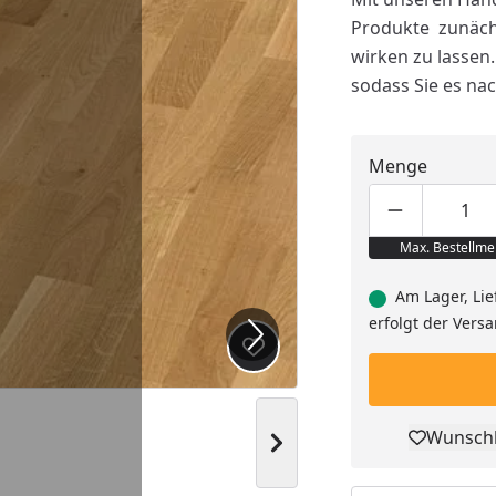
Produkte zunächs
wirken zu lassen
sodass Sie es na
Menge
Produktmen
Pro
Max. Bestellme
Am Lager, Lie
erfolgt der Vers
Produkt zur Wunschliste hi
Wunschl
Nächstes Bild anzeigen
Pro