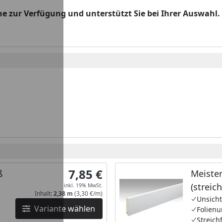
 zur Verfügung und unterstützt Sie bei Ihrer Auswahl. G
7,85 €
ß
Meister
(streic
inkl. 19% MwSt.
Inhalt:
2,38 m
(3,30 €/m)
MK/15
Unsich
Variante wählen
Folienu
Streich