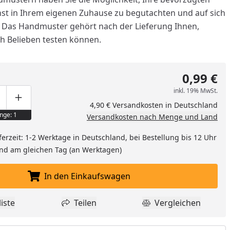
t in Ihrem eigenen Zuhause zu begutachten und auf sich
. Das Handmuster gehört nach der Lieferung Ihnen,
ch Belieben testen können.
0,99 €
inkl. 19% MwSt.
ge um eins verringern
duktmenge manuell eingeben
Produktmenge um eins erhöhen
4,90 € Versandkosten in Deutschland
nge: 1
Versandkosten nach Menge und Land
ferzeit: 1-2 Werktage in Deutschland, bei Bestellung bis 12 Uhr
and am gleichen Tag (an Werktagen)
nzufügen
In den Einkaufswagen
In den Einkaufswagen legen
iste
Teilen
Vergleichen
dukt zur Wunschliste hinzufügen
Teilen
Produkt Vergle