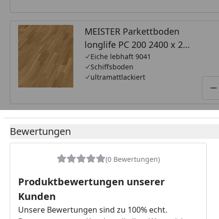
MEISTER Parkettboden
longlife PC 200 2400 x 200
x 13 mm 9041 Eiche
Eiche lebhaft 9041
Schiffsboden
lebhaft Vintage-Struktur,
ultramattlackiert
gebürstet
P
ultramattlackiert
Bewertungen
(0 Bewertungen)
Produktbewertungen unserer
Kunden
Unsere Bewertungen sind zu 100% echt.