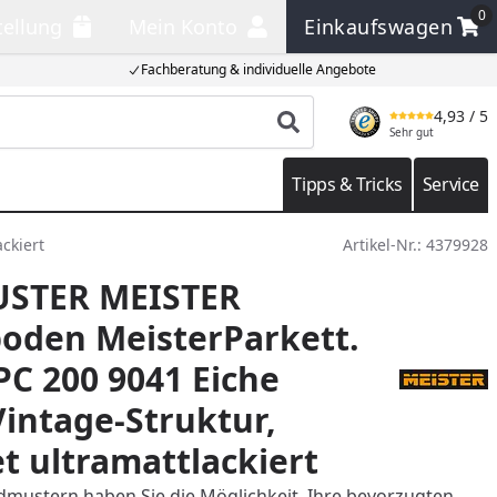
0
tellung
Mein Konto
Einkaufswagen
llung
Mein Konto
Einkaufswagen
Fachberatung & individuelle Angebote
4,93
/ 5
Produkt suchen
Sehr gut
Tipps & Tricks
Service
ckiert
Artikel-Nr.:
4379928
STER MEISTER
oden MeisterParkett.
 PC 200 9041 Eiche
Vintage-Struktur,
t ultramattlackiert
mustern haben Sie die Möglichkeit, Ihre bevorzugten