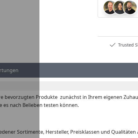
Deutschlands bester Händler
Trusted S
rtungen
re bevorzugten Produkte zunächst in Ihrem eigenen Zuhaus
e es nach Belieben testen können.
dener Sortimente, Hersteller, Preisklassen und Qualitäten 