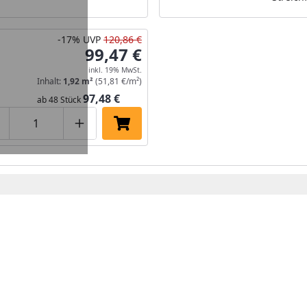
-17%
UVP
120,86 €
99,47 €
inkl. 19% MwSt.
Inhalt:
1,92 m²
(51,81 €/m²)
97,48 €
ab 48 Stück
roduktmenge um eins verringern
Produktmenge manuell eingeben
Produktmenge um eins erhöhen
In den Einkaufswagen legen