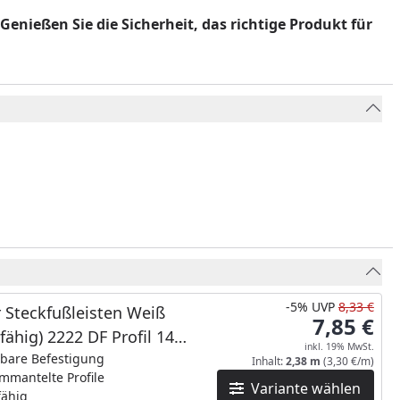
enießen Sie die Sicherheit, das richtige Produkt für
-5%
UVP
8,33 €
 Steckfußleisten Weiß
7,85 €
hfähig) 2222 DF Profil 14
inkl. 19% MwSt.
MK/16MK_NEUE Länge
tbare Befestigung
Inhalt:
2,38 m
(3,30 €/m)
mmantelte Profile
Variante wählen
fähig