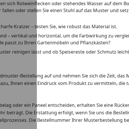
irken sich Rotweinflecken oder stehendes Wasser auf dem B
llen oder stellen Sie einen Stuhl auf das Muster und setzen
rfe Kratzer – testen Sie, wie robust das Material ist.
d – vertikal und horizontal, um die Farbwirkung zu vergl
le passt zu Ihren Gartenmöbeln und Pflanzkästen?
Muster reinigen lässt und ob Speisereste oder Schmutz leicht
uster-Bestellung auf und nehmen Sie sich die Zeit, das Mu
azu, Ihnen einen Eindruck vom Produkt zu vermitteln, die t
belag oder ein Paneel entscheiden, erhalten Sie eine Rück
hr beträgt. Die Erstattung erfolgt, wenn Sie uns die Beste
llprozesses. Die Bestellnummer Ihrer Musterbestellung beg