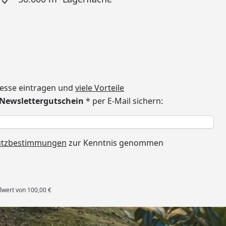
dresse eintragen und
viele Vorteile
€ Newslettergutschein
* per E-Mail sichern:
h
utzbestimmungen
zur Kenntnis genommen
lwert von 100,00 €