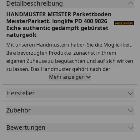
Detailbeschreibung
HANDMUSTER MEISTER Parkettboden
MeisterParkett. longlife PD 400 9026
Eiche authentic gedämpft gebürstet
naturgeölt
Mit unseren Handmustern haben Sie die Möglichkeit,
Ihre bevorzugten Produkte zunächst in Ihrem
eigenen Zuhause zu begutachten und auf sich wirken
zu lassen. Das Handmuster gehört nach der
Mehr anzeigen
Lieferung Ihnen, sodass Sie es nach Belieben testen
können.
Hersteller
Ihre Vorteile auf einen Blick:
Zubehör
Sorgfältige Auswahl:
Testen Sie Handmuster
verschiedener Sortimente, Hersteller, Preisklassen
Bewertungen
und Qualitäten ausgiebig.
Praxisnahe Tests:
Simulieren Sie den Alltag – wie