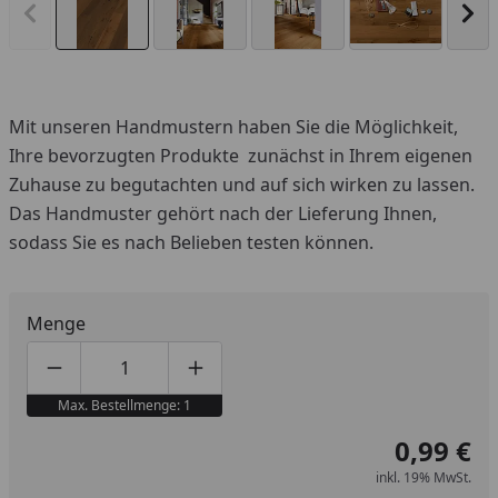
Vorheriges Bild anzeigen
Näc
Mit unseren Handmustern haben Sie die Möglichkeit,
Ihre bevorzugten Produkte zunächst in Ihrem eigenen
Zuhause zu begutachten und auf sich wirken zu lassen.
Das Handmuster gehört nach der Lieferung Ihnen,
sodass Sie es nach Belieben testen können.
Menge
Produktmenge um eins verringern
Produktmenge manuell eingeben
Produktmenge um eins erhöhen
Max. Bestellmenge: 1
0,99 €
inkl. 19% MwSt.