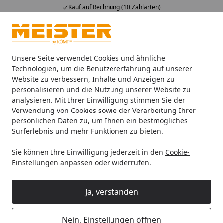
Kauf auf Rechnung (10 Zahlarten)
Alle Produkte
Mein Konto
Wunschl
Ein
4,93
/ 5
Suchen
Unsere Seite verwendet Cookies und ähnliche
Technologien, um die Benutzererfahrung auf unserer
Website zu verbessern, Inhalte und Anzeigen zu
HANDMUSTER MEISTER Parkettboden MeisterParkett. longlife
Startseite
personalisieren und die Nutzung unserer Website zu
HANDMUSTER MEISTER
analysieren. Mit Ihrer Einwilligung stimmen Sie der
Verwendung von Cookies sowie der Verarbeitung Ihrer
Parkettboden MeisterParkett.
persönlichen Daten zu, um Ihnen ein bestmögliches
longlife PD 400 9026 Eiche authentic
Surferlebnis und mehr Funktionen zu bieten.
gedämpft gebürstet naturgeölt
Sie können Ihre Einwilligung jederzeit in den
Cookie-
Einstellungen
anpassen oder widerrufen.
Ja, verstanden
Nein, Einstellungen öffnen