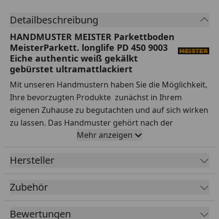
Detailbeschreibung
HANDMUSTER MEISTER Parkettboden
MeisterParkett. longlife PD 450 9003
Eiche authentic weiß gekälkt
gebürstet ultramattlackiert
Mit unseren Handmustern haben Sie die Möglichkeit,
Ihre bevorzugten Produkte zunächst in Ihrem
eigenen Zuhause zu begutachten und auf sich wirken
zu lassen. Das Handmuster gehört nach der
Mehr anzeigen
Lieferung Ihnen, sodass Sie es nach Belieben testen
können.
Hersteller
Ihre Vorteile auf einen Blick:
Zubehör
Sorgfältige Auswahl:
Testen Sie Handmuster
verschiedener Sortimente, Hersteller, Preisklassen
Bewertungen
und Qualitäten ausgiebig.