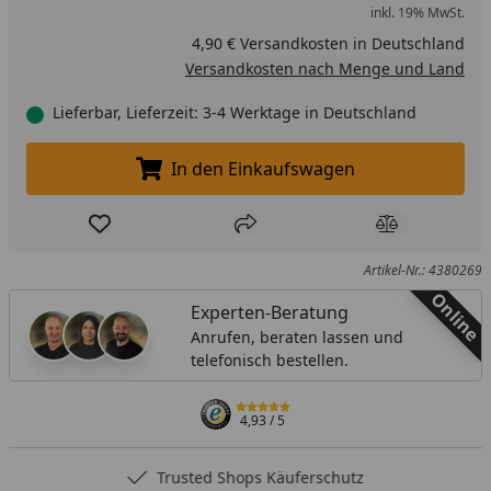
inkl. 19% MwSt.
4,90 € Versandkosten in Deutschland
Versandkosten nach Menge und Land
Lieferbar, Lieferzeit: 3-4 Werktage in Deutschland
In den Einkaufswagen
In den Einkaufswagen legen
Produkt zur Wunschliste hinzufügen
Teilen
Produkt Ver
Artikel-Nr.: 4380269
Online
Experten-Beratung
Anrufen, beraten lassen und
telefonisch bestellen.
4,93
/ 5
Trusted Shops Käuferschutz