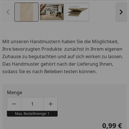
Vorheriges Bild anzeigen
Näc
Mit unseren Handmustern haben Sie die Möglichkeit,
Ihre bevorzugten Produkte zunächst in Ihrem eigenen
Zuhause zu begutachten und auf sich wirken zu lassen.
Das Handmuster gehört nach der Lieferung Ihnen,
sodass Sie es nach Belieben testen können.
Menge
Produktmenge um eins verringern
Produktmenge manuell eingeben
Produktmenge um eins erhöhen
Max. Bestellmenge: 1
0,99 €