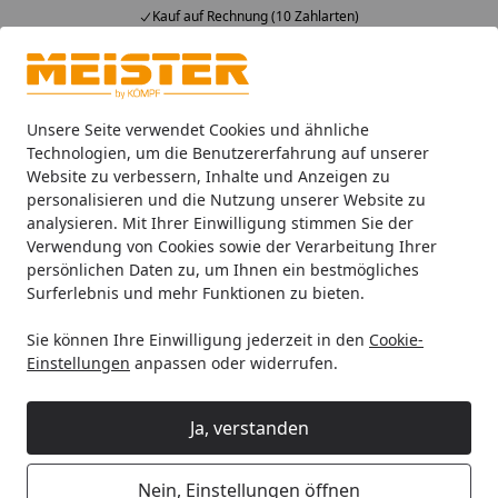
Kauf auf Rechnung (10 Zahlarten)
Alle Produkte
Mein Konto
Wunschl
Ein
4,93
/ 5
Suchen
Unsere Seite verwendet Cookies und ähnliche
Technologien, um die Benutzererfahrung auf unserer
Website zu verbessern, Inhalte und Anzeigen zu
HANDMUSTER MEISTER Parkettboden MeisterParkett. longlife 
Startseite
personalisieren und die Nutzung unserer Website zu
HANDMUSTER MEISTER
analysieren. Mit Ihrer Einwilligung stimmen Sie der
Verwendung von Cookies sowie der Verarbeitung Ihrer
Parkettboden MeisterParkett.
persönlichen Daten zu, um Ihnen ein bestmögliches
longlife PD 450 9003 Eiche authentic
Surferlebnis und mehr Funktionen zu bieten.
weiß gekälkt gebürstet
Sie können Ihre Einwilligung jederzeit in den
Cookie-
ultramattlackiert
Einstellungen
anpassen oder widerrufen.
Ja, verstanden
Nein, Einstellungen öffnen