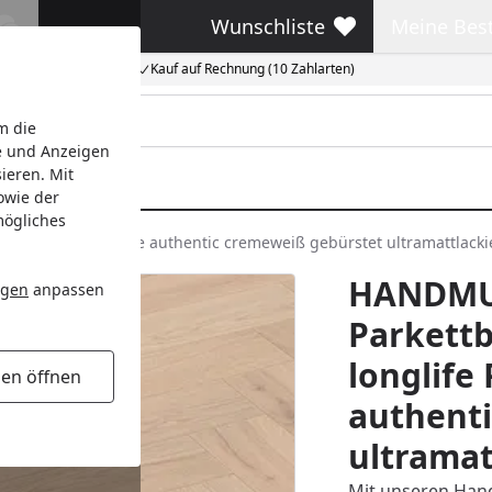
Wunschliste
Meine Bes
Wunschliste
Meine Beste
Kauf auf Rechnung (10 Zahlarten)
m die
e und Anzeigen
ieren. Mit
owie der
mögliches
 PS 500 9021 Eiche authentic cremeweiß gebürstet ultramattlacki
HANDMU
ngen
anpassen
Parkettb
longlife
gen öffnen
authent
ultramat
Mit unseren Hand