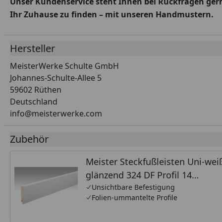
Unser Kundenservice steht Ihnen bei Rückfragen gerne
Ihr Zuhause zu finden – mit unseren Handmustern.
Hersteller
MeisterWerke Schulte GmbH
Johannes-Schulte-Allee 5
59602 Rüthen
Deutschland
info@meisterwerke.com
Zubehör
Meister Steckfußleisten Uni-wei
glänzend 324 DF Profil 14
MK/15MK/16MK
Unsichtbare Befestigung
Folien-ummantelte Profile