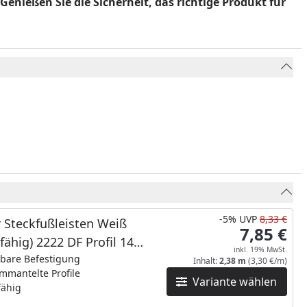
enießen Sie die Sicherheit, das richtige Produkt für
-5%
UVP
8,33 €
 Steckfußleisten Weiß
7,85 €
hfähig) 2222 DF Profil 14
inkl. 19% MwSt.
MK/16MK_NEUE Länge
tbare Befestigung
Inhalt:
2,38 m
(3,30 €/m)
mmantelte Profile
Variante wählen
fähig