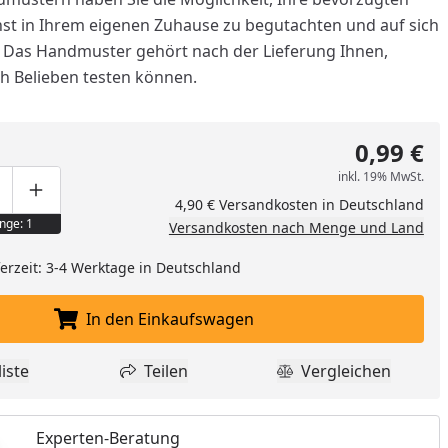
t in Ihrem eigenen Zuhause zu begutachten und auf sich
. Das Handmuster gehört nach der Lieferung Ihnen,
ch Belieben testen können.
0,99 €
inkl. 19% MwSt.
ge um eins verringern
duktmenge manuell eingeben
Produktmenge um eins erhöhen
4,90 € Versandkosten in Deutschland
nge: 1
Versandkosten nach Menge und Land
eferzeit: 3-4 Werktage in Deutschland
In den Einkaufswagen
nzufügen
In den Einkaufswagen legen
iste
Teilen
Vergleichen
dukt zur Wunschliste hinzufügen
Teilen
Produkt Vergle
Experten-Beratung