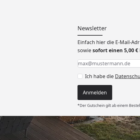
Newsletter
Einfach hier die E-Mail-A
sowie
sofort einen 5,00 
Keine Eingabe erforderlic
Eingabe erforderlich
E-Mail *
Ich habe die
Datensch
Anmelden
*Der Gutschein gilt ab einem Bestel