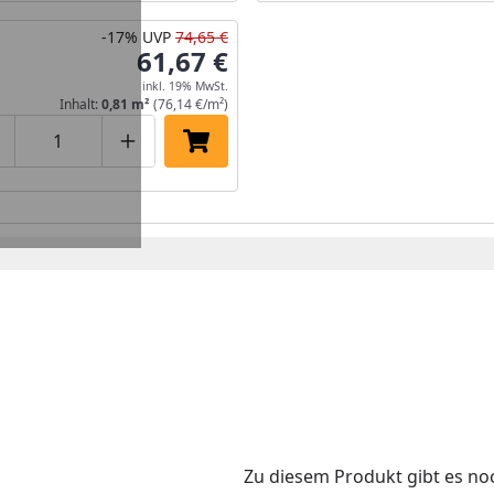
-17%
UVP
74,65 €
61,67 €
inkl. 19% MwSt.
Inhalt:
0,81 m²
(76,14 €/m²)
roduktmenge um eins verringern
Produktmenge manuell eingeben
Produktmenge um eins erhöhen
In den Einkaufswagen legen
Zu diesem Produkt gibt es n