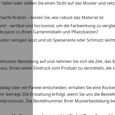
llen oder stellen Sie einen Stuhl auf das Muster und setzen
rfe Kratzer – testen Sie, wie robust das Material ist.
d – vertikal und horizontal, um die Farbwirkung zu vergl
le passt zu Ihren Gartenmöbeln und Pflanzkästen?
Muster reinigen lässt und ob Speisereste oder Schmutz leicht
uster-Bestellung auf und nehmen Sie sich die Zeit, das Mu
azu, Ihnen einen Eindruck vom Produkt zu vermitteln, die t
belag oder ein Paneel entscheiden, erhalten Sie eine Rück
hr beträgt. Die Erstattung erfolgt, wenn Sie uns die Beste
llprozesses. Die Bestellnummer Ihrer Musterbestellung beg