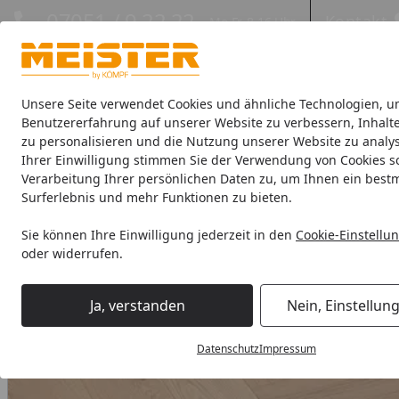
Hotline
07051 / 9 22 22
Kontakt
Mo-Fr. 8-16 Uhr
Kontakt
Eigene Montage-Teams
Unsere Seite verwendet Cookies und ähnliche Technologien, u
Benutzererfahrung auf unserer Website zu verbessern, Inhalt
zu personalisieren und die Nutzung unserer Website zu analys
Böden
Paneele
Leisten
Zubehör
Sale & Aktionswaren
Ihrer Einwilligung stimmen Sie der Verwendung von Cookies s
Verarbeitung Ihrer persönlichen Daten zu, um Ihnen ein best
HANDMUSTER MEISTER Parkettboden MeisterParkett. longlife
Surferlebnis und mehr Funktionen zu bieten.
Startseite
Sie können Ihre Einwilligung jederzeit in den
Cookie-Einstellu
oder widerrufen.
Ja, verstanden
Nein, Einstellun
Datenschutz
Impressum