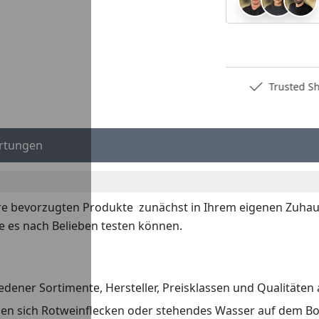
Deutschlands bester Händler
Trusted S
rtungen
re bevorzugten Produkte zunächst in Ihrem eigenen Zuhaus
e es nach Belieben testen können.
dener Sortimente, Hersteller, Preisklassen und Qualitäten 
irken sich Rotweinflecken oder stehendes Wasser auf dem B