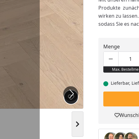
Produkte zunächs
wirken zu lassen
sodass Sie es na
Menge
Produktmen
Pro
Max. Bestellme
Lieferbar, Li
Produkt zur Wunschliste hi
Wunschl
Pro
Nächstes Bild anzeigen