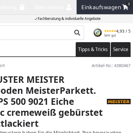
0
tellung
Mein Konto
Einkaufswagen
llung
Mein Konto
Einkaufswagen
Fachberatung & individuelle Angebote
4,93
/ 5
Produkt suchen
Sehr gut
Tipps & Tricks
Service
ert
Artikel-Nr.:
4380467
STER MEISTER
oden MeisterParkett.
 PS 500 9021 Eiche
ic cremeweiß gebürstet
tlackiert
mustern haben Sie die Möglichkeit, Ihre bevorzugten