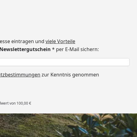
dresse eintragen und
viele Vorteile
€ Newslettergutschein
* per E-Mail sichern:
h
utzbestimmungen
zur Kenntnis genommen
lwert von 100,00 €