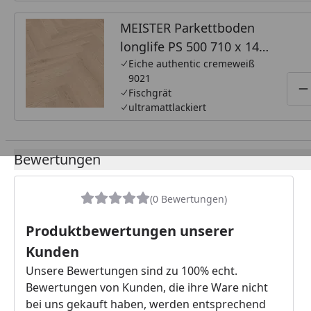
MEISTER Parkettboden
longlife PS 500 710 x 142
x 13 mm 9021 Eiche
Eiche authentic cremeweiß
9021
authentic cremeweiß
Fischgrät
P
gebürstet
ultramattlackiert
ultramattlackiert
Bewertungen
(0 Bewertungen)
Produktbewertungen unserer
Kunden
Unsere Bewertungen sind zu 100% echt.
Bewertungen von Kunden, die ihre Ware nicht
bei uns gekauft haben, werden entsprechend