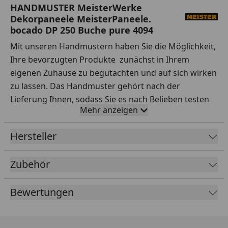
HANDMUSTER MeisterWerke
Dekorpaneele MeisterPaneele.
bocado DP 250 Buche pure 4094
Mit unseren Handmustern haben Sie die Möglichkeit,
Ihre bevorzugten Produkte zunächst in Ihrem
eigenen Zuhause zu begutachten und auf sich wirken
zu lassen. Das Handmuster gehört nach der
Lieferung Ihnen, sodass Sie es nach Belieben testen
Mehr anzeigen
können.
Ihre Vorteile auf einen Blick:
Hersteller
Sorgfältige Auswahl:
Testen Sie Handmuster
Zubehör
verschiedener Sortimente, Hersteller, Preisklassen
und Qualitäten ausgiebig.
Bewertungen
Praxisnahe Tests:
Simulieren Sie den Alltag – wie
wirken sich Rotweinflecken oder stehendes
Wasser auf dem Boden aus? Entfernen Sie Ketchup