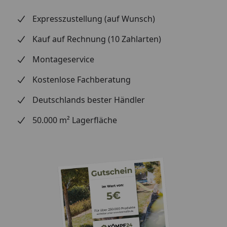
auch nach einer Stunde noch problemlos? Lassen
Sie ruhig mal einen Hammer fallen oder stellen Sie
Expresszustellung (auf Wunsch)
einen Stuhl auf das Muster und setzen Sie sich
Kauf auf Rechnung (10 Zahlarten)
dann hin. Beobachten Sie, ob sich der Stuhl in den
Boden eindrückt.
Montageservice
Alltagstauglichkeit:
Steinchen unter den
Kostenlose Fachberatung
Schuhen, scharfe Kratzer – testen Sie, wie robust
das Material ist.
Deutschlands bester Händler
Optik und Design:
Halten Sie Wandpaneele an die
50.000 m² Lagerfläche
Wand – vertikal und horizontal, um die
Farbwirkung zu vergleichen. Welche Farbe
harmoniert am besten mit Ihren Möbeln, dem
Esstisch oder Bett? Welche Terrassendiele passt zu
Ihren Gartenmöbeln und Pflanzkästen?
Einfache Reinigung:
Prüfen Sie, wie leicht sich das
Muster reinigen lässt und ob Speisereste oder
Schmutz leicht zu entfernen sind.