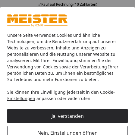
Kauf auf Rechnung (10 Zahlarten)
Alle Produkte
Mein Konto
Wunschl
Ein
4,93
/ 5
Suchen
Unsere Seite verwendet Cookies und ähnliche
Technologien, um die Benutzererfahrung auf unserer
Website zu verbessern, Inhalte und Anzeigen zu
HANDMUSTER MeisterWerke Dekorpaneele MeisterPaneele. 
Startseite
personalisieren und die Nutzung unserer Website zu
HANDMUSTER MeisterWerke
analysieren. Mit Ihrer Einwilligung stimmen Sie der
Verwendung von Cookies sowie der Verarbeitung Ihrer
Dekorpaneele MeisterPaneele.
persönlichen Daten zu, um Ihnen ein bestmögliches
bocado DP 250 Buche pure 4094
Surferlebnis und mehr Funktionen zu bieten.
Sie können Ihre Einwilligung jederzeit in den
Cookie-
Einstellungen
anpassen oder widerrufen.
Ja, verstanden
Nein, Einstellungen öffnen