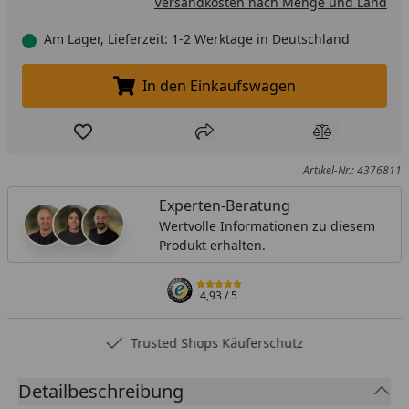
Versandkosten nach Menge und Land
Am Lager, Lieferzeit: 1-2 Werktage in Deutschland
In den Einkaufswagen
In den Einkaufswagen legen
Produkt zur Wunschliste hinzufügen
Teilen
Produkt Ver
Artikel-Nr.: 4376811
Experten-Beratung
Wertvolle Informationen zu diesem
Produkt erhalten.
4,93
/ 5
Trusted Shops Käuferschutz
Detailbeschreibung