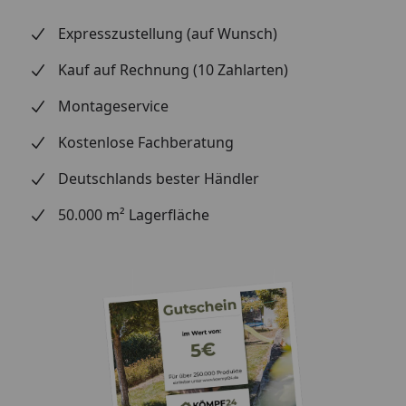
auch nach einer Stunde noch problemlos? Lassen
Sie ruhig mal einen Hammer fallen oder stellen Sie
Expresszustellung (auf Wunsch)
einen Stuhl auf das Muster und setzen Sie sich
Kauf auf Rechnung (10 Zahlarten)
dann hin. Beobachten Sie, ob sich der Stuhl in den
Boden eindrückt.
Montageservice
Alltagstauglichkeit:
Steinchen unter den
Kostenlose Fachberatung
Schuhen, scharfe Kratzer – testen Sie, wie robust
das Material ist.
Deutschlands bester Händler
Optik und Design:
Halten Sie Wandpaneele an die
50.000 m² Lagerfläche
Wand – vertikal und horizontal, um die
Farbwirkung zu vergleichen. Welche Farbe
harmoniert am besten mit Ihren Möbeln, dem
Esstisch oder Bett? Welche Terrassendiele passt zu
Ihren Gartenmöbeln und Pflanzkästen?
Einfache Reinigung:
Prüfen Sie, wie leicht sich das
Muster reinigen lässt und ob Speisereste oder
Schmutz leicht zu entfernen sind.