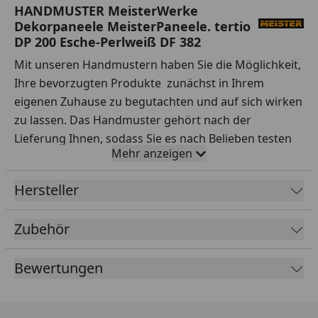
HANDMUSTER MeisterWerke
Dekorpaneele MeisterPaneele. tertio
DP 200 Esche-Perlweiß DF 382
Mit unseren Handmustern haben Sie die Möglichkeit,
Ihre bevorzugten Produkte zunächst in Ihrem
eigenen Zuhause zu begutachten und auf sich wirken
zu lassen. Das Handmuster gehört nach der
Lieferung Ihnen, sodass Sie es nach Belieben testen
Mehr anzeigen
können.
Ihre Vorteile auf einen Blick:
Hersteller
Sorgfältige Auswahl:
Testen Sie Handmuster
Zubehör
verschiedener Sortimente, Hersteller, Preisklassen
und Qualitäten ausgiebig.
Bewertungen
Praxisnahe Tests:
Simulieren Sie den Alltag – wie
wirken sich Rotweinflecken oder stehendes
Wasser auf dem Boden aus? Entfernen Sie Ketchup