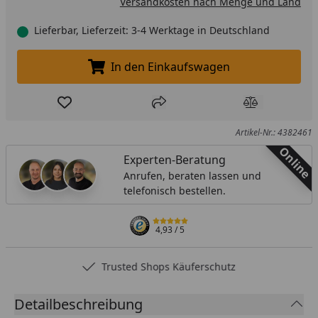
Versandkosten nach Menge und Land
Lieferbar, Lieferzeit: 3-4 Werktage in Deutschland
In den Einkaufswagen
In den Einkaufswagen legen
Produkt zur Wunschliste hinzufügen
Teilen
Produkt Ver
Artikel-Nr.: 4382461
Online
Experten-Beratung
Anrufen, beraten lassen und
telefonisch bestellen.
4,93
/ 5
Trusted Shops Käuferschutz
Detailbeschreibung