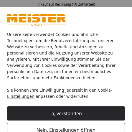
Kauf auf Rechnung (10 Zahlarten)
Alle Produkte
Mein Konto
Wunschl
Ein
4,93
/ 5
Suchen
Unsere Seite verwendet Cookies und ähnliche
Technologien, um die Benutzererfahrung auf unserer
Website zu verbessern, Inhalte und Anzeigen zu
HANDMUSTER MeisterWerke Dekorpaneele MeisterPaneele. te
Startseite
personalisieren und die Nutzung unserer Website zu
HANDMUSTER MeisterWerke
analysieren. Mit Ihrer Einwilligung stimmen Sie der
Verwendung von Cookies sowie der Verarbeitung Ihrer
Dekorpaneele MeisterPaneele.
persönlichen Daten zu, um Ihnen ein bestmögliches
tertio DP 200 Esche-Perlweiß DF 382
Surferlebnis und mehr Funktionen zu bieten.
Sie können Ihre Einwilligung jederzeit in den
Cookie-
Einstellungen
anpassen oder widerrufen.
Ja, verstanden
Nein, Einstellungen öffnen