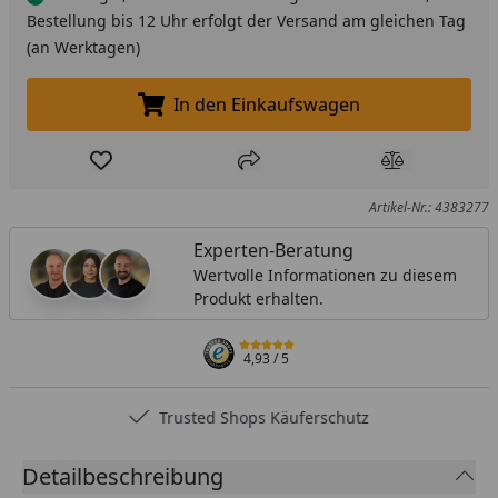
Bestellung bis 12 Uhr erfolgt der Versand am gleichen Tag
(an Werktagen)
In den Einkaufswagen
In den Einkaufswagen legen
Produkt zur Wunschliste hinzufügen
Teilen
Produkt Ver
Artikel-Nr.: 4383277
Experten-Beratung
Wertvolle Informationen zu diesem
Produkt erhalten.
4,93
/ 5
Trusted Shops Käuferschutz
Detailbeschreibung