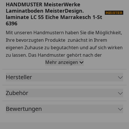
HANDMUSTER MeisterWerke
Laminatboden MeisterDesign.
laminate LC 55 Eiche Marrakesch 1-St
6396
Mit unseren Handmustern haben Sie die Möglichkeit,
Ihre bevorzugten Produkte zunächst in Ihrem
eigenen Zuhause zu begutachten und auf sich wirken
zu lassen. Das Handmuster gehört nach der
Mehr anzeigen
Lieferung Ihnen, sodass Sie es nach Belieben testen
können.
Hersteller
Ihre Vorteile auf einen Blick:
Zubehör
Sorgfältige Auswahl:
Testen Sie Handmuster
verschiedener Sortimente, Hersteller, Preisklassen
Bewertungen
und Qualitäten ausgiebig.
Praxisnahe Tests:
Simulieren Sie den Alltag – wie
wirken sich Rotweinflecken oder stehendes