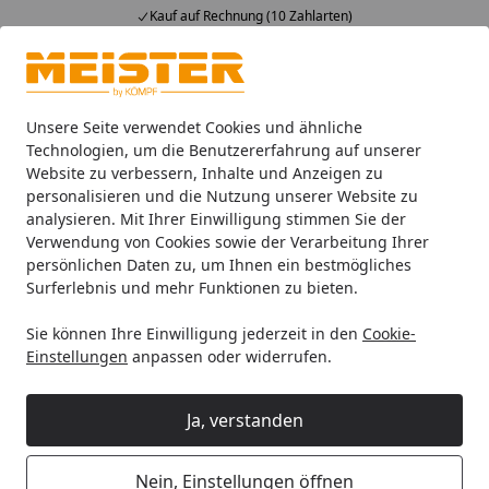
Kauf auf Rechnung (10 Zahlarten)
Alle Produkte
Mein Konto
Wunschl
Ein
4,93
/ 5
Suchen
Unsere Seite verwendet Cookies und ähnliche
Technologien, um die Benutzererfahrung auf unserer
Website zu verbessern, Inhalte und Anzeigen zu
HANDMUSTER MeisterWerke Laminatboden MeisterDesign. la
Startseite
personalisieren und die Nutzung unserer Website zu
HANDMUSTER MeisterWerke
analysieren. Mit Ihrer Einwilligung stimmen Sie der
Verwendung von Cookies sowie der Verarbeitung Ihrer
Laminatboden MeisterDesign.
persönlichen Daten zu, um Ihnen ein bestmögliches
laminate LC 55 Eiche Marrakesch 1-
Surferlebnis und mehr Funktionen zu bieten.
St 6396
Sie können Ihre Einwilligung jederzeit in den
Cookie-
Einstellungen
anpassen oder widerrufen.
4
(1 Bewertung)
Ja, verstanden
Nein, Einstellungen öffnen