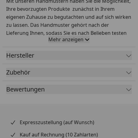
Mit unseren Handmustern haben Sie die Möglichkeit,
Ihre bevorzugten Produkte zunächst in Ihrem
eigenen Zuhause zu begutachten und auf sich wirken
zu lassen. Das Handmuster gehört nach der
Lieferung Ihnen, sodass Sie es nach Belieben testen
Mehr anzeigen
können.
Ihre Vorteile auf einen Blick:
Hersteller
Sorgfältige Auswahl:
Testen Sie Handmuster
Zubehör
verschiedener Sortimente, Hersteller, Preisklassen
und Qualitäten ausgiebig.
Bewertungen
Praxisnahe Tests:
Simulieren Sie den Alltag – wie
wirken sich Rotweinflecken oder stehendes
Wasser auf dem Boden aus? Entfernen Sie Ketchup
auch nach einer Stunde noch problemlos? Lassen
Sie ruhig mal einen Hammer fallen oder stellen Sie
Expresszustellung (auf Wunsch)
einen Stuhl auf das Muster und setzen Sie sich
Kauf auf Rechnung (10 Zahlarten)
dann hin. Beobachten Sie, ob sich der Stuhl in den