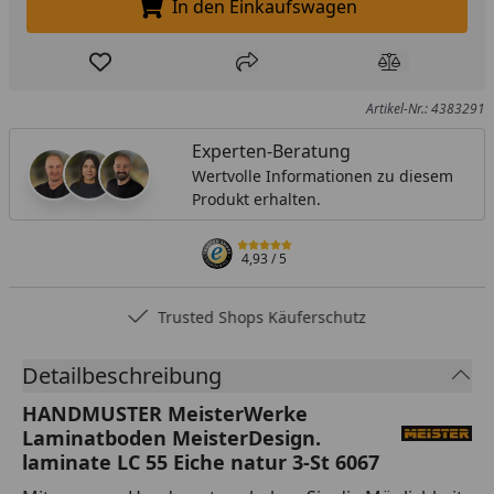
In den Einkaufswagen
In den Einkaufswagen legen
Produkt zur Wunschliste hinzufügen
Teilen
Produkt Ver
Artikel-Nr.: 4383291
Experten-Beratung
Wertvolle Informationen zu diesem
Produkt erhalten.
4,93
/ 5
Trusted Shops Käuferschutz
Detailbeschreibung
HANDMUSTER MeisterWerke
Laminatboden MeisterDesign.
laminate LC 55 Eiche natur 3-St 6067