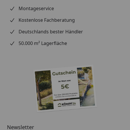
Boden eindrückt.
Montageservice
Alltagstauglichkeit:
Steinchen unter den
Kostenlose Fachberatung
Schuhen, scharfe Kratzer – testen Sie, wie robust
das Material ist.
Deutschlands bester Händler
Optik und Design:
Halten Sie Wandpaneele an die
50.000 m² Lagerfläche
Wand – vertikal und horizontal, um die
Farbwirkung zu vergleichen. Welche Farbe
harmoniert am besten mit Ihren Möbeln, dem
Esstisch oder Bett? Welche Terrassendiele passt zu
Ihren Gartenmöbeln und Pflanzkästen?
Einfache Reinigung:
Prüfen Sie, wie leicht sich das
Muster reinigen lässt und ob Speisereste oder
Schmutz leicht zu entfernen sind.
Bestellprozess für Ihr Handmuster:
Bestellung aufgeben: Geben Sie Ihre gewünschte
Newsletter
Handmuster-Bestellung auf und nehmen Sie sich