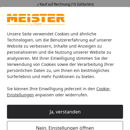
Kauf auf Rechnung (10 Zahlarten)
Alle Produkte
Mein Konto
Wunschl
Ein
4,93
/ 5
Suchen
Unsere Seite verwendet Cookies und ähnliche
Technologien, um die Benutzererfahrung auf unserer
Website zu verbessern, Inhalte und Anzeigen zu
HANDMUSTER MeisterWerke Laminatboden MeisterDesign. la
Startseite
personalisieren und die Nutzung unserer Website zu
HANDMUSTER MeisterWerke
analysieren. Mit Ihrer Einwilligung stimmen Sie der
Verwendung von Cookies sowie der Verarbeitung Ihrer
Laminatboden MeisterDesign.
persönlichen Daten zu, um Ihnen ein bestmögliches
laminate LC 55 Eiche natur 3-St
Surferlebnis und mehr Funktionen zu bieten.
6067
Sie können Ihre Einwilligung jederzeit in den
Cookie-
Einstellungen
anpassen oder widerrufen.
Ja, verstanden
Nein, Einstellungen öffnen