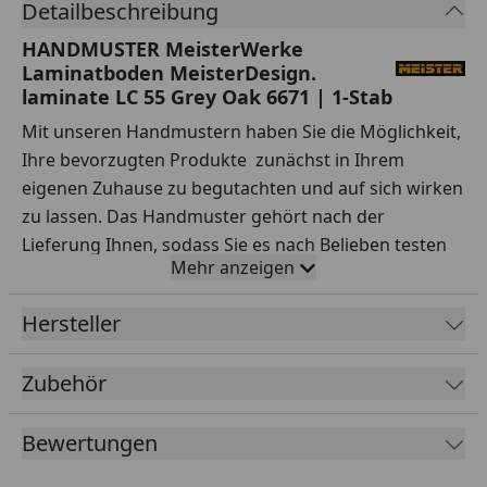
Detailbeschreibung
HANDMUSTER MeisterWerke
Laminatboden MeisterDesign.
laminate LC 55 Grey Oak 6671 | 1-Stab
Mit unseren Handmustern haben Sie die Möglichkeit,
Ihre bevorzugten Produkte zunächst in Ihrem
eigenen Zuhause zu begutachten und auf sich wirken
zu lassen. Das Handmuster gehört nach der
Lieferung Ihnen, sodass Sie es nach Belieben testen
Mehr anzeigen
können.
Ihre Vorteile auf einen Blick:
Hersteller
Sorgfältige Auswahl:
Testen Sie Handmuster
Zubehör
verschiedener Sortimente, Hersteller, Preisklassen
und Qualitäten ausgiebig.
Bewertungen
Praxisnahe Tests:
Simulieren Sie den Alltag – wie
wirken sich Rotweinflecken oder stehendes