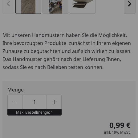
Vorheriges Bild anzeigen
Näc
Mit unseren Handmustern haben Sie die Möglichkeit,
Ihre bevorzugten Produkte zunächst in Ihrem eigenen
Zuhause zu begutachten und auf sich wirken zu lassen.
Das Handmuster gehört nach der Lieferung Ihnen,
sodass Sie es nach Belieben testen können.
Menge
Produktmenge um eins verringern
Produktmenge manuell eingeben
Produktmenge um eins erhöhen
Max. Bestellmenge: 1
0,99 €
inkl. 19% MwSt.