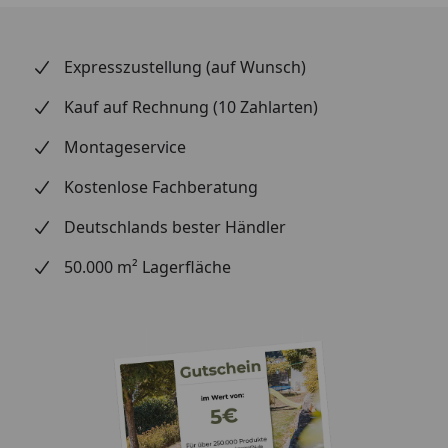
Wasser auf dem Boden aus? Entfernen Sie Ketchup
auch nach einer Stunde noch problemlos? Lassen
Sie ruhig mal einen Hammer fallen oder stellen Sie
Expresszustellung (auf Wunsch)
einen Stuhl auf das Muster und setzen Sie sich
Kauf auf Rechnung (10 Zahlarten)
dann hin. Beobachten Sie, ob sich der Stuhl in den
Boden eindrückt.
Montageservice
Alltagstauglichkeit:
Steinchen unter den
Kostenlose Fachberatung
Schuhen, scharfe Kratzer – testen Sie, wie robust
das Material ist.
Deutschlands bester Händler
Optik und Design:
Halten Sie Wandpaneele an die
50.000 m² Lagerfläche
Wand – vertikal und horizontal, um die
Farbwirkung zu vergleichen. Welche Farbe
harmoniert am besten mit Ihren Möbeln, dem
Esstisch oder Bett? Welche Terrassendiele passt zu
Ihren Gartenmöbeln und Pflanzkästen?
Einfache Reinigung:
Prüfen Sie, wie leicht sich das
Muster reinigen lässt und ob Speisereste oder
Schmutz leicht zu entfernen sind.