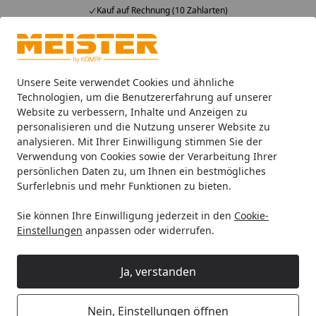
Kauf auf Rechnung (10 Zahlarten)
Alle Produkte
Mein Konto
Wunschl
Ein
4,93
/ 5
Suchen
Unsere Seite verwendet Cookies und ähnliche
Technologien, um die Benutzererfahrung auf unserer
Website zu verbessern, Inhalte und Anzeigen zu
HANDMUSTER MeisterWerke Laminatboden MeisterDesign. la
Startseite
personalisieren und die Nutzung unserer Website zu
HANDMUSTER MeisterWerke
analysieren. Mit Ihrer Einwilligung stimmen Sie der
Verwendung von Cookies sowie der Verarbeitung Ihrer
Laminatboden MeisterDesign.
persönlichen Daten zu, um Ihnen ein bestmögliches
laminate LC 55 Grey Oak 6671 | 1-
Surferlebnis und mehr Funktionen zu bieten.
Stab
Sie können Ihre Einwilligung jederzeit in den
Cookie-
Einstellungen
anpassen oder widerrufen.
Ja, verstanden
Nein, Einstellungen öffnen