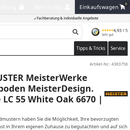
0
tellung
Mein Konto
Einkaufswagen
llung
Mein Konto
Einkaufswagen
Fachberatung & individuelle Angebote
4,93
/ 5
Produkt suchen
Sehr gut
Tipps & Tricks
Service
Artikel-Nr.:
4383758
STER MeisterWerke
boden MeisterDesign.
 LC 55 White Oak 6670 |
mustern haben Sie die Möglichkeit, Ihre bevorzugten
t in Ihrem eigenen Zuhause zu begutachten und auf sich