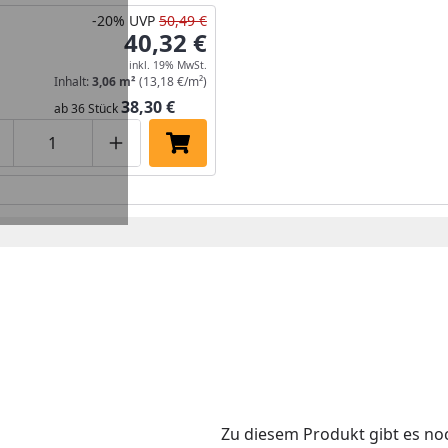
-20%
UVP
50,49 €
40,32 €
inkl. 19% MwSt.
Inhalt:
3,06 m²
(13,18 €/m²)
38,30 €
ab 36 Stück
roduktmenge um eins verringern
Produktmenge manuell eingeben
Produktmenge um eins erhöhen
In den Einkaufswagen legen
Zu diesem Produkt gibt es n