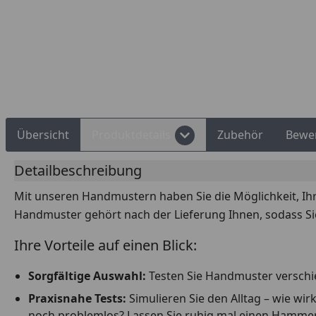
Rechnungskauf
Montageservice
Übersicht
Produktdetails
Zubehör
Bewe
Detailbeschreibung
Mit unseren Handmustern haben Sie die Möglichkeit, Ih
Handmuster gehört nach der Lieferung Ihnen, sodass Si
Ihre Vorteile auf einen Blick:
Sorgfältige Auswahl:
Testen Sie Handmuster verschie
Praxisnahe Tests:
Simulieren Sie den Alltag – wie w
noch problemlos? Lassen Sie ruhig mal einen Hammer fa