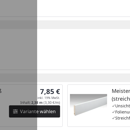
7,85 €
ß
Meister
(streic
inkl. 19% MwSt.
Inhalt:
2,38 m
(3,30 €/m)
MK/15
Unsich
Variante wählen
Folienu
Streich