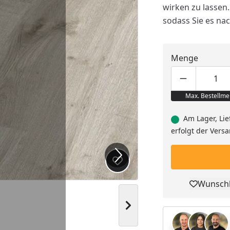
wirken zu lassen
sodass Sie es na
Menge
Produktmen
Pro
Max. Bestellme
Am Lager, Lie
erfolgt der Vers
Produkt zur Wunschliste hi
Wunschl
Pro
Nächstes Bild anzeigen