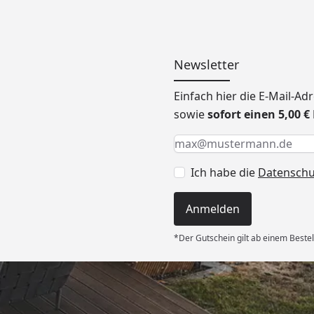
Newsletter
Einfach hier die E-Mail-A
sowie
sofort einen 5,00 
Keine Eingabe erforderlic
Eingabe erforderlich
E-Mail *
Ich habe die
Datensch
Anmelden
*Der Gutschein gilt ab einem Bestel