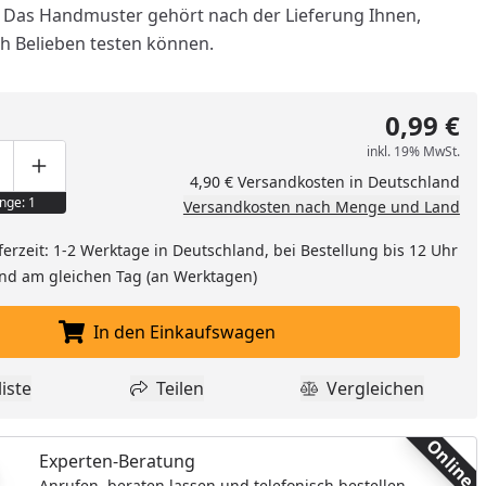
. Das Handmuster gehört nach der Lieferung Ihnen,
ch Belieben testen können.
0,99 €
inkl. 19% MwSt.
ge um eins verringern
duktmenge manuell eingeben
Produktmenge um eins erhöhen
4,90 € Versandkosten in Deutschland
nge: 1
Versandkosten nach Menge und Land
ferzeit: 1-2 Werktage in Deutschland, bei Bestellung bis 12 Uhr
and am gleichen Tag (an Werktagen)
In den Einkaufswagen
In den Einkaufswagen legen
nzufügen
iste
Teilen
Vergleichen
dukt zur Wunschliste hinzufügen
Teilen
Produkt Vergle
Online
Experten-Beratung
Anrufen, beraten lassen und telefonisch bestellen.