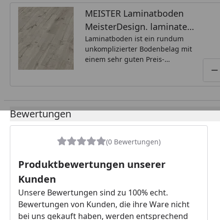
MEISTER Laminatboden
MeisterDesign. laminate
LC 55 White Oak 6670 | 1-
Laminatboden ist ein rundum
unkomplizierter Bodenbelag mit
Stab - 1288 mm
einem sehr guten Preis-
Leistungs-Verhältnis, der wenig
P
Aufmerksamkeit benötigt und
mit dem Sie einen schönen und
widerstandsfähigen Fußboden
über viele Jahre erhalten –
Bewertungen
garantiert!
(0 Bewertungen)
Produktbewertungen unserer
Kunden
Unsere Bewertungen sind zu 100% echt.
Bewertungen von Kunden, die ihre Ware nicht
bei uns gekauft haben, werden entsprechend