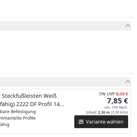
-5%
UVP
8,33 €
 Steckfußleisten Weiß
7,85 €
hfähig) 2222 DF Profil 14
inkl. 19% MwSt.
MK/16MK_NEUE Länge
tbare Befestigung
Inhalt:
2,38 m
(3,30 €/m)
mmantelte Profile
Variante wählen
fähig