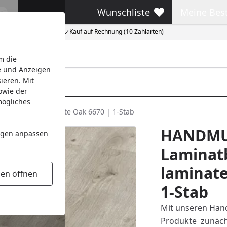
Wunschliste
Meine Bes
Wunschliste
Meine Beste
Kauf auf Rechnung (10 Zahlarten)
m die
e und Anzeigen
ieren. Mit
owie der
mögliches
minate LC 55 White Oak 6670 | 1-Stab
HANDMU
ngen
anpassen
Laminat
laminate
gen öffnen
1-Stab
Mit unseren Hand
Produkte zunächs