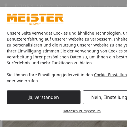
Hotline
07051 / 9 22 22
Kontakt
Mo-Fr. 8-16 Uhr
Kontakt
Eigene Montage-Teams
Unsere Seite verwendet Cookies und ähnliche Technologien, u
Benutzererfahrung auf unserer Website zu verbessern, Inhalt
zu personalisieren und die Nutzung unserer Website zu analys
Böden
Paneele
Leisten
Zubehör
Sale & Aktionswaren
Ihrer Einwilligung stimmen Sie der Verwendung von Cookies s
Verarbeitung Ihrer persönlichen Daten zu, um Ihnen ein best
HANDMUSTER MeisterWerke Laminatboden MeisterDesign. la
Surferlebnis und mehr Funktionen zu bieten.
Startseite
Sie können Ihre Einwilligung jederzeit in den
Cookie-Einstellu
oder widerrufen.
Ja, verstanden
Nein, Einstellun
Datenschutz
Impressum