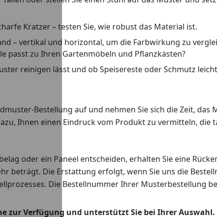
rfe Kratzer – testen Sie, wie robust das Material ist.
d – vertikal und horizontal, um die Farbwirkung zu vergl
le passt zu Ihren Gartenmöbeln und Pflanzkästen?
Muster reinigen lässt und ob Speisereste oder Schmutz leicht
uster-Bestellung auf und nehmen Sie sich die Zeit, das Mu
azu, Ihnen einen Eindruck vom Produkt zu vermitteln, die t
belag oder ein Paneel entscheiden, erhalten Sie eine Rück
hr beträgt. Die Erstattung erfolgt, wenn Sie uns die Beste
llprozesses. Die Bestellnummer Ihrer Musterbestellung beg
 zur Verfügung und unterstützt Sie bei Ihrer Auswahl. G