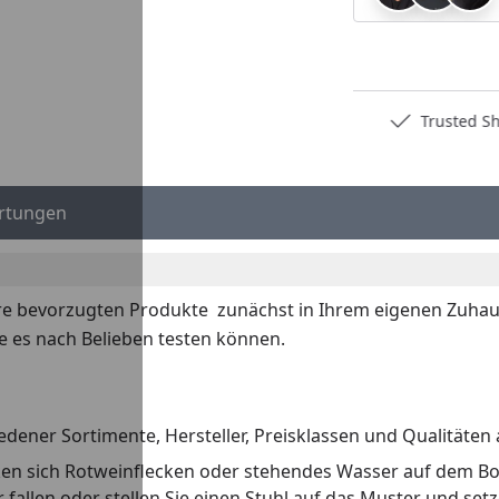
Deutschlands bester Händler
Trusted S
rtungen
re bevorzugten Produkte zunächst in Ihrem eigenen Zuhaus
e es nach Belieben testen können.
dener Sortimente, Hersteller, Preisklassen und Qualitäten 
irken sich Rotweinflecken oder stehendes Wasser auf dem B
llen oder stellen Sie einen Stuhl auf das Muster und setzen