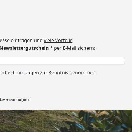
dresse eintragen und
viele Vorteile
€ Newslettergutschein
* per E-Mail sichern:
h
utzbestimmungen
zur Kenntnis genommen
lwert von 100,00 €