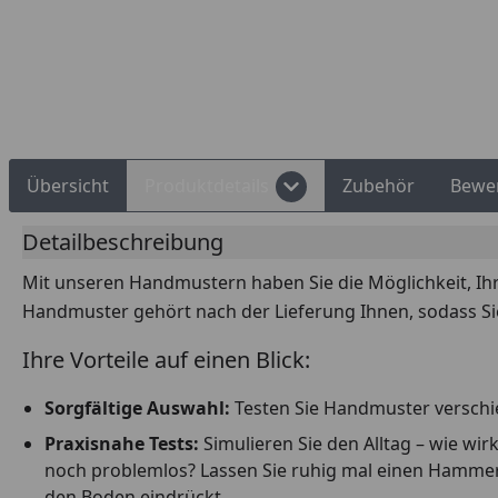
Rechnungskauf
Montageservice
Übersicht
Produktdetails
Zubehör
Bewe
Detailbeschreibung
Mit unseren Handmustern haben Sie die Möglichkeit, Ih
Handmuster gehört nach der Lieferung Ihnen, sodass Si
Ihre Vorteile auf einen Blick:
Sorgfältige Auswahl:
Testen Sie Handmuster verschie
Praxisnahe Tests:
Simulieren Sie den Alltag – wie w
noch problemlos? Lassen Sie ruhig mal einen Hammer fa
den Boden eindrückt.