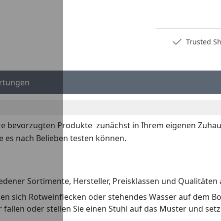
Deutschlands bester Händler
Trusted S
rtungen
re bevorzugten Produkte zunächst in Ihrem eigenen Zuhaus
e es nach Belieben testen können.
dener Sortimente, Hersteller, Preisklassen und Qualitäten 
irken sich Rotweinflecken oder stehendes Wasser auf dem B
llen oder stellen Sie einen Stuhl auf das Muster und setzen