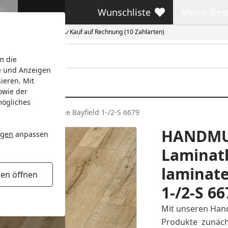
Wunschliste
Meine Bes
Wunschliste
Meine Beste
Kauf auf Rechnung (10 Zahlarten)
m die
e und Anzeigen
ieren. Mit
owie der
mögliches
inate LD 55 Eiche Bayfield 1-/2-S 6679
HANDMU
ngen
anpassen
Laminat
laminate
gen öffnen
1-/2-S 66
Mit unseren Hand
Produkte zunächs