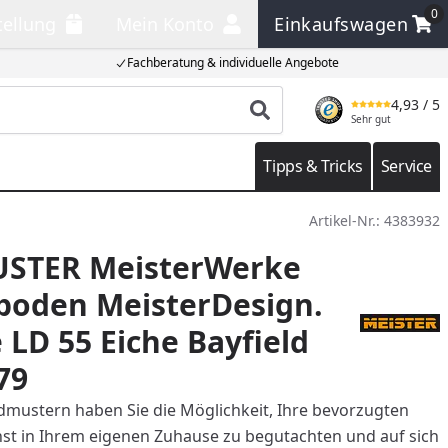
0
tellung
Mein Konto
Einkaufswagen
llung
Mein Konto
Einkaufswagen
Fachberatung & individuelle Angebote
4,93
/ 5
Produkt suchen
Sehr gut
Tipps & Tricks
Service
Artikel-Nr.:
4383932
STER MeisterWerke
boden MeisterDesign.
 LD 55 Eiche Bayfield
79
mustern haben Sie die Möglichkeit, Ihre bevorzugten
t in Ihrem eigenen Zuhause zu begutachten und auf sich