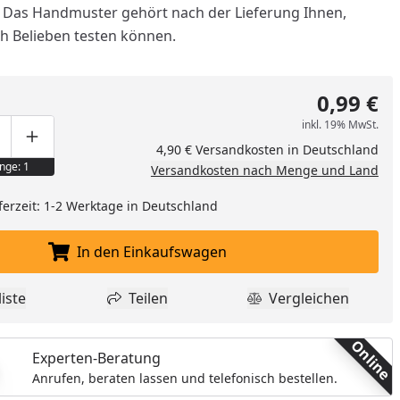
. Das Handmuster gehört nach der Lieferung Ihnen,
ch Belieben testen können.
0,99 €
inkl. 19% MwSt.
ge um eins verringern
duktmenge manuell eingeben
Produktmenge um eins erhöhen
4,90 € Versandkosten in Deutschland
nge: 1
Versandkosten nach Menge und Land
ferzeit: 1-2 Werktage in Deutschland
In den Einkaufswagen
In den Einkaufswagen legen
nzufügen
iste
Teilen
Vergleichen
dukt zur Wunschliste hinzufügen
Teilen
Produkt Vergle
Online
Experten-Beratung
Anrufen, beraten lassen und telefonisch bestellen.