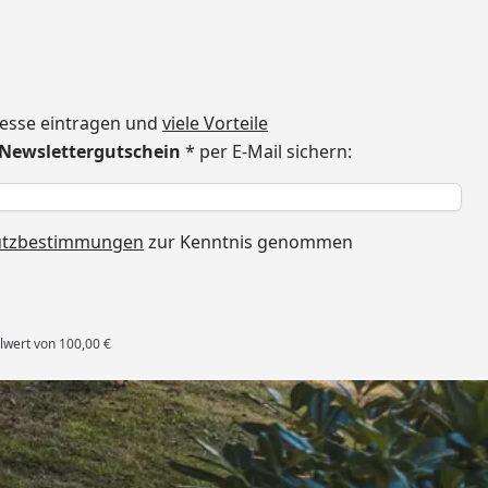
dresse eintragen und
viele Vorteile
€ Newslettergutschein
* per E-Mail sichern:
h
utzbestimmungen
zur Kenntnis genommen
lwert von 100,00 €