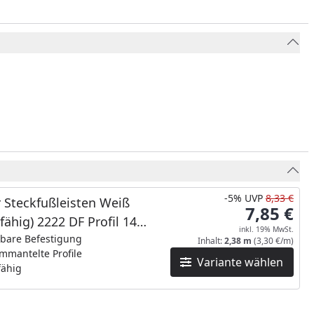
-5%
UVP
8,33 €
 Steckfußleisten Weiß
7,85 €
hfähig) 2222 DF Profil 14
inkl. 19% MwSt.
MK/16MK_NEUE Länge
tbare Befestigung
Inhalt:
2,38 m
(3,30 €/m)
mmantelte Profile
Variante wählen
fähig