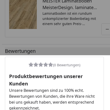
MEISTER Laminatboden
MeisterDesign. laminate
LD 55 Eiche Bayfield 1-/2-
Laminatboden ist ein rundum
unkomplizierter Bodenbelag mit
S 6679 - 1288 mm
einem sehr guten Preis-
Leistungs-Verhältnis, der wenig
P
Aufmerksamkeit benötigt und
mit dem Sie einen schönen und
widerstandsfähigen Fußboden
über viele Jahre erhalten –
Bewertungen
garantiert!
(0 Bewertungen)
Produktbewertungen unserer
Kunden
Unsere Bewertungen sind zu 100% echt.
Bewertungen von Kunden, die ihre Ware nicht
bei uns gekauft haben, werden entsprechend
gekennzeichnet.