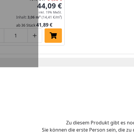
44,09 €
inkl. 19% MwSt.
Inhalt:
3,06 m²
(14,41 €/m²)
41,89 €
ab 36 Stück
roduktmenge um eins verringern
Produktmenge manuell eingeben
Produktmenge um eins erhöhen
In den Einkaufswagen legen
Zu diesem Produkt gibt es n
Sie können die erste Person sein, die z