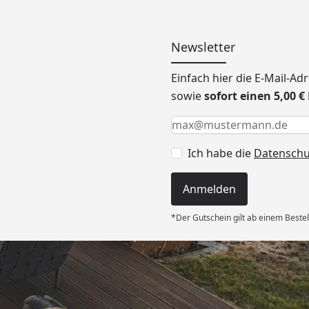
Newsletter
Einfach hier die E-Mail-A
sowie
sofort einen 5,00 
Keine Eingabe erforderlic
Eingabe erforderlich
E-Mail *
Ich habe die
Datensch
Anmelden
*Der Gutschein gilt ab einem Bestel
Versand