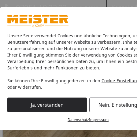
Hotline
07051 / 9 22 22
Kontakt
Mo-Fr. 8-16 Uhr
Kontakt
Eigene Montage-Teams
Unsere Seite verwendet Cookies und ähnliche Technologien, u
Benutzererfahrung auf unserer Website zu verbessern, Inhalt
zu personalisieren und die Nutzung unserer Website zu analys
Böden
Paneele
Leisten
Zubehör
Sale & Aktionswaren
Ihrer Einwilligung stimmen Sie der Verwendung von Cookies s
Verarbeitung Ihrer persönlichen Daten zu, um Ihnen ein best
HANDMUSTER MeisterWerke Laminatboden MeisterDesign. lam
Surferlebnis und mehr Funktionen zu bieten.
Startseite
Sie können Ihre Einwilligung jederzeit in den
Cookie-Einstellu
oder widerrufen.
Ja, verstanden
Nein, Einstellun
Datenschutz
Impressum