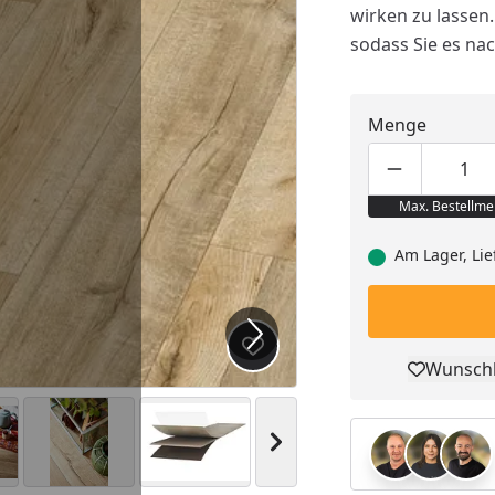
wirken zu lassen
sodass Sie es na
Menge
Produktmen
Pro
Max. Bestellme
Am Lager, Lie
Produkt zur Wunschliste hi
Wunschl
Pro
Nächstes Bild anzeigen