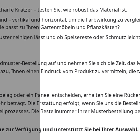
rfe Kratzer – testen Sie, wie robust das Material ist.
d – vertikal und horizontal, um die Farbwirkung zu vergl
le passt zu Ihren Gartenmöbeln und Pflanzkästen?
Muster reinigen lässt und ob Speisereste oder Schmutz leicht
uster-Bestellung auf und nehmen Sie sich die Zeit, das Mu
azu, Ihnen einen Eindruck vom Produkt zu vermitteln, die t
belag oder ein Paneel entscheiden, erhalten Sie eine Rück
hr beträgt. Die Erstattung erfolgt, wenn Sie uns die Beste
llprozesses. Die Bestellnummer Ihrer Musterbestellung beg
 zur Verfügung und unterstützt Sie bei Ihrer Auswahl. G