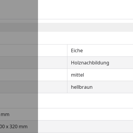
Eiche
Holznachbildung
mittel
hellbraun
0 mm
00 x 320 mm