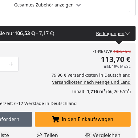
Gesamtes Zubehör anzeigen
Sie nur
106,53 €
(– 7,17 €)
Bedingungen
-14%
UVP
133,76 €
113,70 €
inkl. 19% MwSt.
ge um eins verringern
duktmenge manuell eingeben
Produktmenge um eins erhöhen
79,90 € Versandkosten in Deutschland
Versandkosten nach Menge und Land
Inhalt:
1,716 m²
(66,26 €/m²)
eferzeit: 6-12 Werktage in Deutschland
nfordern
In den Einkaufswagen
Muster anfordern
In den Einkaufswagen l
iste
Teilen
Vergleichen