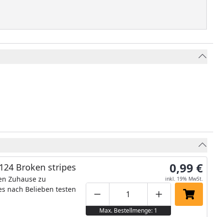
0,99 €
24 Broken stripes
nen Zuhause zu
inkl. 19% MwSt.
es nach Belieben testen
Produktmenge um eins verringe
Produktmenge manuell
Produktmenge 
In den 
Max. Bestellmenge: 1