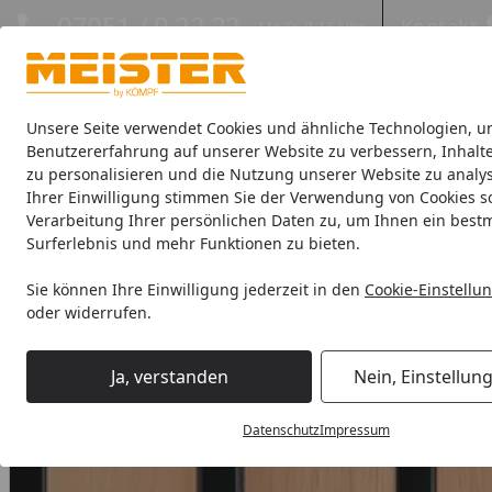
Hotline
07051 / 9 22 22
Kontakt
Mo-Fr. 8-16 Uhr
Kontakt
Eigene Montage-Teams
Unsere Seite verwendet Cookies und ähnliche Technologien, u
Benutzererfahrung auf unserer Website zu verbessern, Inhalt
zu personalisieren und die Nutzung unserer Website zu analys
Böden
Paneele
Leisten
Zubehör
Sale & Aktionswaren
Ihrer Einwilligung stimmen Sie der Verwendung von Cookies s
Verarbeitung Ihrer persönlichen Daten zu, um Ihnen ein best
Paneele
Meister Akustikpaneele "Acoustic Sense"
MEISTE
Surferlebnis und mehr Funktionen zu bieten.
Startseite
Sie können Ihre Einwilligung jederzeit in den
Cookie-Einstellu
oder widerrufen.
Ja, verstanden
Nein, Einstellun
Datenschutz
Impressum