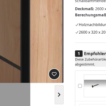
schalldämmenden
Deckmaß:
2600 
Berechungsmaß
Holznachbildu
2600 x 320 x 2
Empfohlen
Diese Zubehörartik
abgestimmt.
Produkt zur Wunschliste hi
Nächstes Bild anzeigen