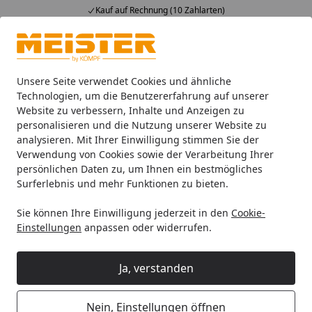
Kauf auf Rechnung (10 Zahlarten)
Alle Produkte
Mein Konto
Wunschl
Ein
4,93
/ 5
Suchen
Unsere Seite verwendet Cookies und ähnliche
Technologien, um die Benutzererfahrung auf unserer
Website zu verbessern, Inhalte und Anzeigen zu
Zubehör
Meister Zubehör für Böden
Meister Anpassung
Startseite
personalisieren und die Nutzung unserer Website zu
MEISTER Anpassungsprofil Typ 100
analysieren. Mit Ihrer Einwilligung stimmen Sie der
Verwendung von Cookies sowie der Verarbeitung Ihrer
(2,5 bis 7 mm) Schwarz eloxiert 2510
persönlichen Daten zu, um Ihnen ein bestmögliches
- 2700 mm
Surferlebnis und mehr Funktionen zu bieten.
Sie können Ihre Einwilligung jederzeit in den
Cookie-
Einstellungen
anpassen oder widerrufen.
Ja, verstanden
Nein, Einstellungen öffnen