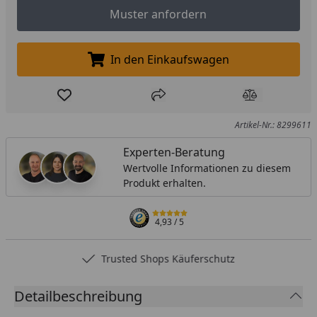
Muster anfordern
Muster anfordern
In den Einkaufswagen
In den Einkaufswagen legen
Produkt zur Wunschliste hinzufügen
Teilen
Produkt Ver
Artikel-Nr.: 8299611
Experten-Beratung
Wertvolle Informationen zu diesem
Produkt erhalten.
4,93
/ 5
Trusted Shops Käuferschutz
Detailbeschreibung