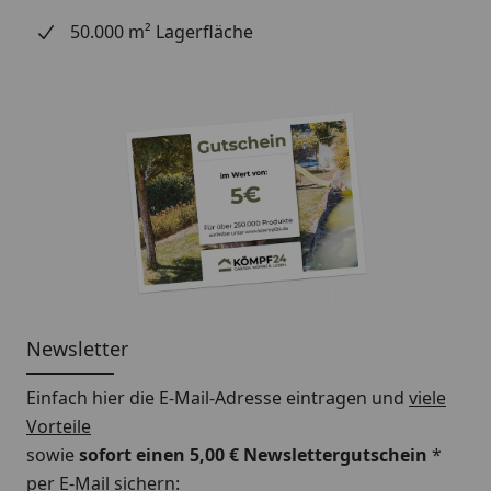
50.000 m² Lagerfläche
Produktaufbau
a
Mehrlagige Vinyloberfläche (Nutzschicht 0,3
mm) mit matter PUR-Lackierung
b
Dekorschicht
c
Rigid-Polymer-Trägerplatte - wasserfest
d
Integrierter Schallschutz: 1 mm druckstabiler
IXPE-Schaum
Newsletter
Einfach hier die E-Mail-Adresse eintragen und
viele
Vorteile
sowie
sofort einen 5,00 € Newslettergutschein
*
per E-Mail sichern: