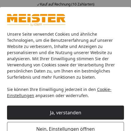
Kauf auf Rechnung (10 Zahlarten)
Alle Produkte
Mein Konto
Wunschl
Ein
4,93
/ 5
Suchen
Unsere Seite verwendet Cookies und ähnliche
Technologien, um die Benutzererfahrung auf unserer
Website zu verbessern, Inhalte und Anzeigen zu
Böden
Meister Designböden
Rigid-Vinyl
MEISTER Desi
Startseite
personalisieren und die Nutzung unserer Website zu
MEISTER Designboden Rigid-Vinyl
analysieren. Mit Ihrer Einwilligung stimmen Sie der
Verwendung von Cookies sowie der Verarbeitung Ihrer
RD 200 S Vogue 20195 - 1220 x 230 x
persönlichen Daten zu, um Ihnen ein bestmögliches
5 mm
Surferlebnis und mehr Funktionen zu bieten.
Sie können Ihre Einwilligung jederzeit in den
Cookie-
Einstellungen
anpassen oder widerrufen.
Ja, verstanden
Nein, Einstellungen öffnen