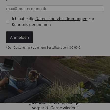
Keine Eingabe erforderlich
Eingabe erforderlich
E-Mail *
Ich habe die
Datenschutzbestimmungen
zur
Kenntnis genommen
Anmelden
*Der Gutschein gilt ab einem Bestellwert von 100,00 €
Trusted Shops
4,93
/ 5
„Schnelle Lieferung und gut
verpackt. Gerne wieder!“