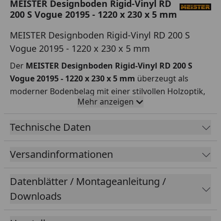
MEISTER Designboden Rigid-Vinyl RD
200 S Vogue 20195 - 1220 x 230 x 5 mm
MEISTER Designboden Rigid-Vinyl RD 200 S
Vogue 20195 - 1220 x 230 x 5 mm
Der
MEISTER Designboden Rigid-Vinyl RD 200 S
Vogue 20195 - 1220 x 230 x 5 mm
überzeugt als
moderner Bodenbelag mit einer stilvollen Holzoptik,
Mehr anzeigen
die jedem Raum eine zeitgemäße und elegante
Atmosphäre verleiht. Die
robuste mehrlagige
Technische Daten
Vinyloberfläche
mit einer Nutzschicht von 0,3 mm
sowie einer matten PUR-Lackierung
schützt
Versandinformationen
zuverlässig vor Abnutzung
und sorgt für eine
einfache Reinigung sowie Langlebigkeit.
Datenblätter / Montageanleitung /
Dank der
wasserfesten Rigid-Polymer-Trägerplatte
Downloads
eignet sich der Boden ideal
für Wohn- und
Feuchträume sowie für gewerbliche Bereiche mit