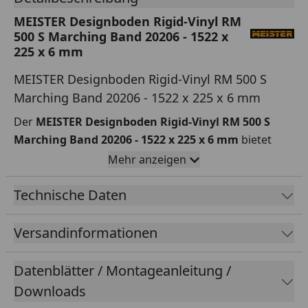
MEISTER Designboden Rigid-Vinyl RM
500 S Marching Band 20206 - 1522 x
225 x 6 mm
MEISTER Designboden Rigid-Vinyl RM 500 S
Marching Band 20206 - 1522 x 225 x 6 mm
Der
MEISTER Designboden Rigid-Vinyl RM 500 S
Marching Band 20206 - 1522 x 225 x 6 mm
bietet
sowohl eine attraktive Optik als auch praktische
Mehr anzeigen
Eigenschaften und steigert den Wohnkomfort in
jedem Raum. Dank der detailreichen Porensynchron-
Technische Daten
Struktur beeindruckt der Vinylboden mit einer
ansprechenden hellen Holzoptik
, während die
Versandinformationen
großzügigen Dielen ein
weites und offenes
Raumgefühl
schaffen.
Datenblätter / Montageanleitung /
Seine
wasserfeste Rigid-Vinyl-Trägerplatte
macht
Downloads
ihn widerstandsfähig gegen Feuchtigkeit, wodurch er