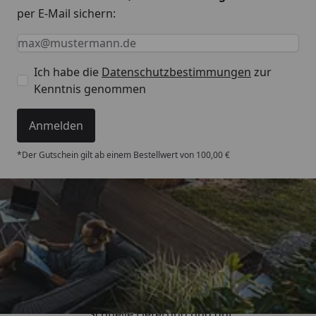
per E-Mail sichern:
Keine Eingabe erforderlich
Eingabe erforderlich
E-Mail *
Ich habe die
Datenschutzbestimmungen
zur
Kenntnis genommen
Anmelden
*Der Gutschein gilt ab einem Bestellwert von 100,00 €
Trusted Shops
4,93
/ 5
„Schnelle Lieferung und gut