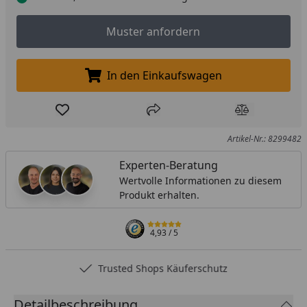
Muster anfordern
Muster anfordern
In den Einkaufswagen
In den Einkaufswagen legen
Produkt zur Wunschliste hinzufügen
Teilen
Produkt Ver
Artikel-Nr.: 8299482
Experten-Beratung
Wertvolle Informationen zu diesem
Produkt erhalten.
4,93
/ 5
Trusted Shops Käuferschutz
Detailbeschreibung