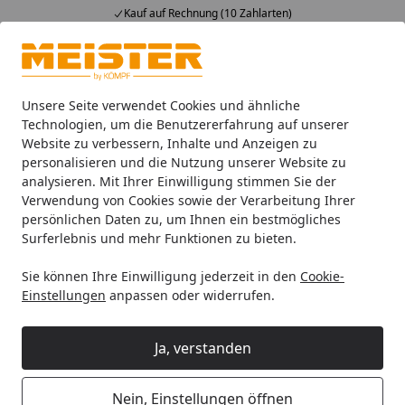
Kauf auf Rechnung (10 Zahlarten)
Alle Produkte
Mein Konto
Wunschl
Ein
4,93
/ 5
Suchen
Unsere Seite verwendet Cookies und ähnliche
Technologien, um die Benutzererfahrung auf unserer
Website zu verbessern, Inhalte und Anzeigen zu
Böden
Meister Designböden
Rigid-Vinyl
MEISTER Desi
Startseite
personalisieren und die Nutzung unserer Website zu
MEISTER Designboden Rigid-Vinyl
analysieren. Mit Ihrer Einwilligung stimmen Sie der
Verwendung von Cookies sowie der Verarbeitung Ihrer
RM 500 S Marching Band 20206 -
persönlichen Daten zu, um Ihnen ein bestmögliches
1522 x 225 x 6 mm
Surferlebnis und mehr Funktionen zu bieten.
Sie können Ihre Einwilligung jederzeit in den
Cookie-
Einstellungen
anpassen oder widerrufen.
Ja, verstanden
Nein, Einstellungen öffnen