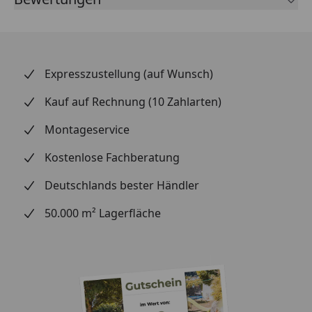
Grundfarbe:
Verlegung:
Verlegung:
Montage mit Befestigungsklipp /
Expresszustellung (auf Wunsch)
Schrauben oder Nageln / Kleben
mit silikonfreien Montagekleber
Kauf auf Rechnung (10 Zahlarten)
Profilart:
eckig
Montageservice
Kostenlose Fachberatung
Abmessung:
Deutschlands bester Händler
Gesamtstärke:
50.000 m² Lagerfläche
Deckmaß: