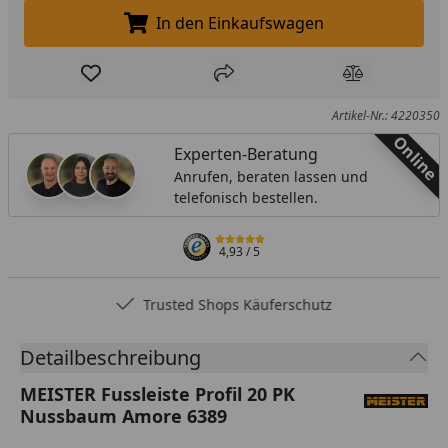
In den Einkaufswagen
In den Einkaufswagen legen
Produkt zur Wunschliste hinzufügen
Teilen
Produkt Ver
Artikel-Nr.: 4220350
Online
Experten-Beratung
Anrufen, beraten lassen und
telefonisch bestellen.
4,93
/ 5
Trusted Shops Käuferschutz
Detailbeschreibung
MEISTER Fussleiste Profil 20 PK
Nussbaum Amore 6389