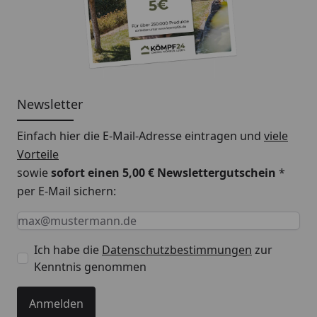
Newsletter
Einfach hier die E-Mail-Adresse eintragen und
viele
Vorteile
sowie
sofort einen 5,00 € Newslettergutschein
*
per E-Mail sichern:
Keine Eingabe erforderlich
Eingabe erforderlich
E-Mail *
Ich habe die
Datenschutzbestimmungen
zur
Kenntnis genommen
Anmelden