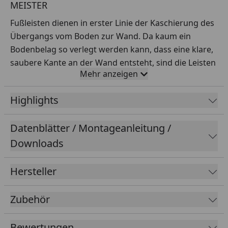
MEISTER
Fußleisten dienen in erster Linie der Kaschierung des
Übergangs vom Boden zur Wand. Da kaum ein
Bodenbelag so verlegt werden kann, dass eine klare,
saubere Kante an der Wand entsteht, sind die Leisten
Mehr anzeigen
in beinahe jedem Raum zu finden.
Highlights
Ob klassisch weiß, natürliche Holz-Optik oder bunt
bemalt – richtig kombiniert, sorgen sie für
Datenblätter / Montageanleitung /
spannende Akzente.
Downloads
Oberfläche:
Dekor:
Hersteller
Erscheinungsbild:
Zubehör
Farbbereich:
Bewertungen