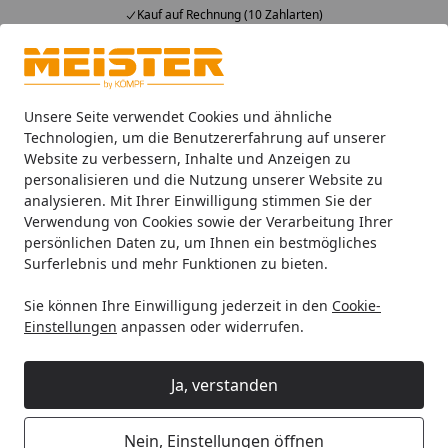
Kauf auf Rechnung (10 Zahlarten)
Alle Produkte
Mein Konto
Wunschl
Ein
4,93
/ 5
Suchen
Unsere Seite verwendet Cookies und ähnliche
Technologien, um die Benutzererfahrung auf unserer
Website zu verbessern, Inhalte und Anzeigen zu
Leisten
Fußleisten
Meister Dekorgleiche Fussleisten
M
Startseite
personalisieren und die Nutzung unserer Website zu
MEISTER Fussleiste Profil 20 PK
analysieren. Mit Ihrer Einwilligung stimmen Sie der
Verwendung von Cookies sowie der Verarbeitung Ihrer
Nussbaum Amore 6389
persönlichen Daten zu, um Ihnen ein bestmögliches
Surferlebnis und mehr Funktionen zu bieten.
Sie können Ihre Einwilligung jederzeit in den
Cookie-
Einstellungen
anpassen oder widerrufen.
Ja, verstanden
Nein, Einstellungen öffnen