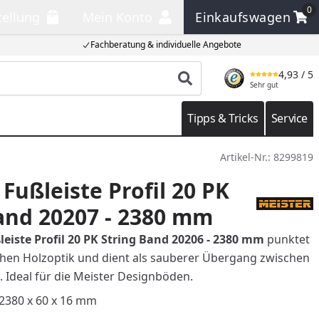
0
tellung
Mein Konto
Einkaufswagen
llung
Mein Konto
Einkaufswagen
Fachberatung & individuelle Angebote
4,93
/ 5
Produkt suchen
Sehr gut
Tipps & Tricks
Service
Artikel-Nr.:
8299819
Fußleiste Profil 20 PK
and 20207 - 2380 mm
eiste Profil 20 PK String Band 20206 - 2380 mm
punktet
ichen Holzoptik und dient als sauberer Übergang zwischen
Ideal für die Meister Designböden.
2380 x 60 x 16 mm