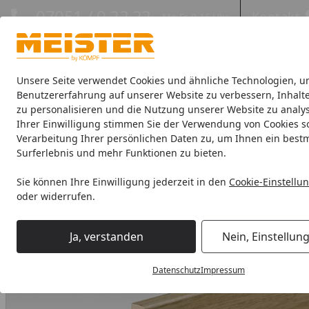
Hotline
07051 / 9 22 22
Kontakt
Mo-Fr. 8-16 Uhr
Kontakt
Eigene Montage-Teams
Unsere Seite verwendet Cookies und ähnliche Technologien, u
Benutzererfahrung auf unserer Website zu verbessern, Inhalt
zu personalisieren und die Nutzung unserer Website zu analys
Böden
Paneele
Leisten
Zubehör
Sale & Aktionswaren
Ihrer Einwilligung stimmen Sie der Verwendung von Cookies s
Verarbeitung Ihrer persönlichen Daten zu, um Ihnen ein best
Leisten
Fußleisten
Meister Dekorgleiche Fussleisten
M
Surferlebnis und mehr Funktionen zu bieten.
Startseite
Sie können Ihre Einwilligung jederzeit in den
Cookie-Einstellu
oder widerrufen.
Ja, verstanden
Nein, Einstellun
Datenschutz
Impressum