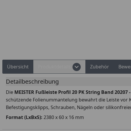
Rechnungskauf
Montageservice
Übersicht
Produktdetails
Zubehör
Bewe
Detailbeschreibung
Die
MEISTER Fußleiste Profil 20 PK String Band 20207
schützende Folienummantelung bewahrt die Leiste vor Kr
Befestigungsklipps, Schrauben, Nägeln oder silikonfre
Format (LxBxS):
2380 x 60 x 16 mm