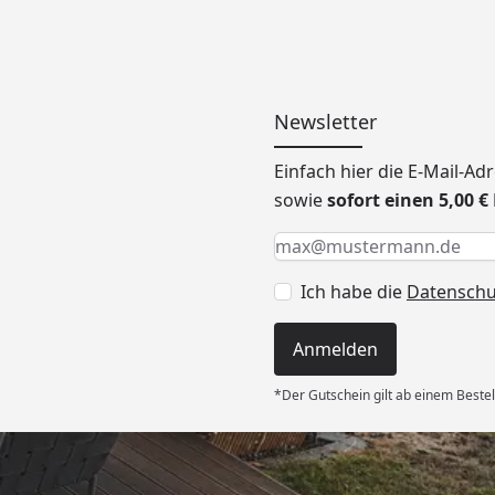
Newsletter
Einfach hier die E-Mail-A
sowie
sofort einen 5,00 
Keine Eingabe erforderlic
Eingabe erforderlich
E-Mail *
Ich habe die
Datensch
Anmelden
*Der Gutschein gilt ab einem Bestel