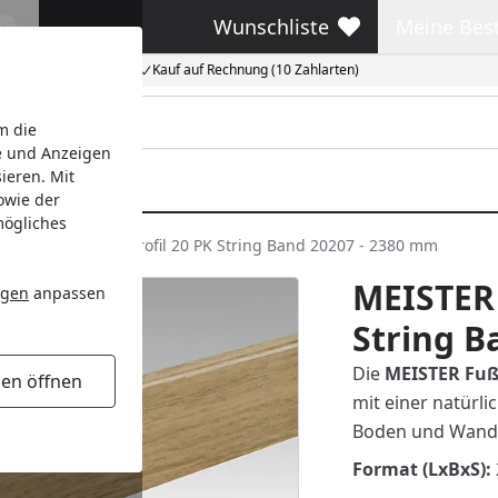
Wunschliste
Meine Bes
Wunschliste
Meine Beste
Kauf auf Rechnung (10 Zahlarten)
m die
e und Anzeigen
ieren. Mit
owie der
mögliches
EISTER Fußleiste Profil 20 PK String Band 20207 - 2380 mm
MEISTER 
ngen
anpassen
String B
Die
MEISTER Fußl
gen öffnen
mit einer natürl
Boden und Wand. 
Format (LxBxS):