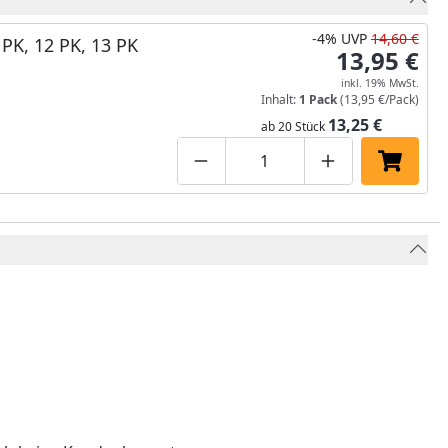
-4%
UVP
14,60 €
 PK, 12 PK, 13 PK
13,95 €
inkl. 19% MwSt.
Inhalt:
1 Pack
(13,95 €/Pack)
13,25 €
ab 20 Stück
Produktmenge um eins verringe
Produktmenge manuell
Produktmenge 
In den 