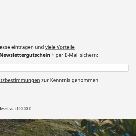
dresse eintragen und
viele Vorteile
€ Newslettergutschein
* per E-Mail sichern:
h
utzbestimmungen
zur Kenntnis genommen
lwert von 100,00 €