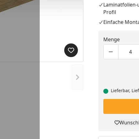
Laminatfolien
Profil
Einfache Mont
Menge
Produkt zur Wunschliste hi
Produktmen
Pro
Nächstes Bild anzeigen
Lieferbar, Li
Wunschl
Pro