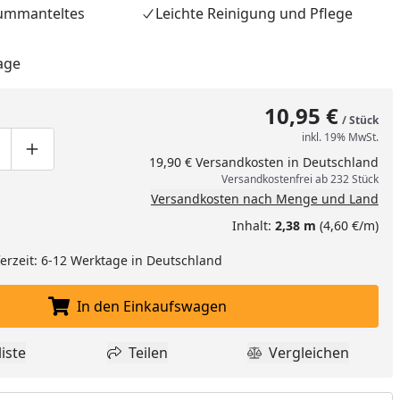
-ummanteltes
Leichte Reinigung und Pflege
age
10,95 €
/ Stück
inkl. 19% MwSt.
nzufügen
ge um eins verringern
duktmenge manuell eingeben
Produktmenge um eins erhöhen
19,90 € Versandkosten in Deutschland
Versandkostenfrei ab 232 Stück
Versandkosten nach Menge und Land
Inhalt:
2,38 m
(4,60 €/m)
eferzeit: 6-12 Werktage in Deutschland
In den Einkaufswagen
In den Einkaufswagen legen
iste
Teilen
Vergleichen
dukt zur Wunschliste hinzufügen
Teilen
Produkt Vergle