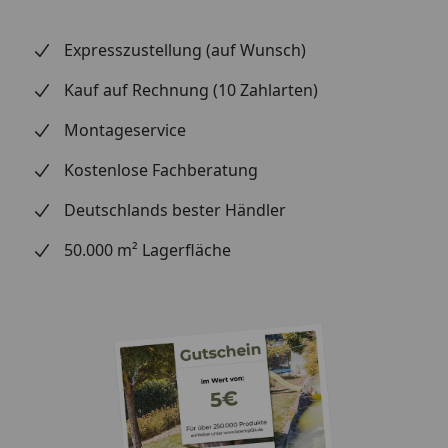
Grundfarbe:
Expresszustellung (auf Wunsch)
Verlegung:
Kauf auf Rechnung (10 Zahlarten)
Verlegung:
Montage mit Befestigungsklipp /
Schrauben oder Nageln / Kleben
Montageservice
mit silikonfreien Montagekleber
Kostenlose Fachberatung
Profilart:
eckig
Deutschlands bester Händler
Abmessung:
50.000 m² Lagerfläche
Gesamtstärke:
Deckmaß: