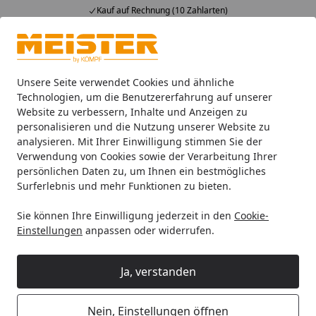
Kauf auf Rechnung (10 Zahlarten)
Alle Produkte
Mein Konto
Wunschl
Ein
4,93
/ 5
Suchen
Unsere Seite verwendet Cookies und ähnliche
Technologien, um die Benutzererfahrung auf unserer
Website zu verbessern, Inhalte und Anzeigen zu
Leisten
Fußleisten
Meister Dekorgleiche Fussleisten
M
Startseite
personalisieren und die Nutzung unserer Website zu
MEISTER Fussleiste Profil 3 PK Eiche
analysieren. Mit Ihrer Einwilligung stimmen Sie der
Verwendung von Cookies sowie der Verarbeitung Ihrer
karamell 1279
persönlichen Daten zu, um Ihnen ein bestmögliches
Surferlebnis und mehr Funktionen zu bieten.
Sie können Ihre Einwilligung jederzeit in den
Cookie-
Einstellungen
anpassen oder widerrufen.
Ja, verstanden
Nein, Einstellungen öffnen