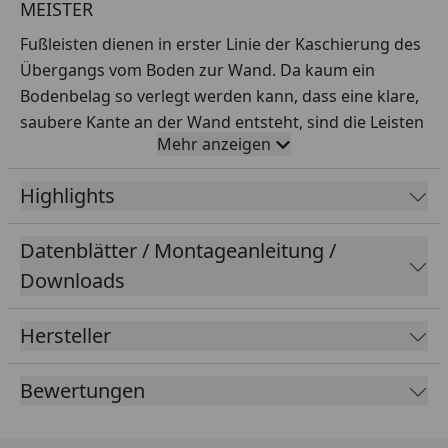
MEISTER
Fußleisten dienen in erster Linie der Kaschierung des
Übergangs vom Boden zur Wand. Da kaum ein
Bodenbelag so verlegt werden kann, dass eine klare,
saubere Kante an der Wand entsteht, sind die Leisten
Mehr anzeigen
in beinahe jedem Raum zu finden.
Highlights
Ob klassisch weiß, natürliche Holz-Optik oder bunt
bemalt – richtig kombiniert, sorgen sie für
Datenblätter / Montageanleitung /
spannende Akzente.
Downloads
Oberfläche:
Dekor:
Hersteller
Erscheinungsbild:
Bewertungen
Farbbereich: