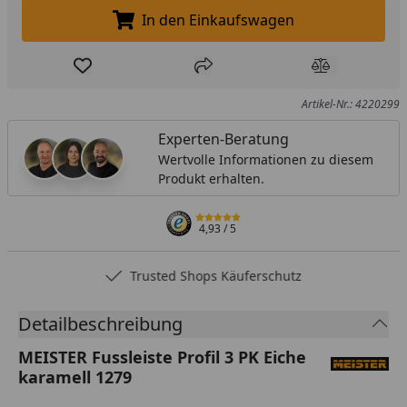
In den Einkaufswagen
In den Einkaufswagen legen
Produkt zur Wunschliste hinzufügen
Teilen
Produkt Ver
Artikel-Nr.: 4220299
Experten-Beratung
Wertvolle Informationen zu diesem
Produkt erhalten.
4,93
/ 5
Trusted Shops Käuferschutz
Detailbeschreibung
MEISTER Fussleiste Profil 3 PK Eiche
karamell 1279