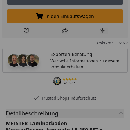
Muster anfordern
In den Einkaufswagen
In den Einkaufswagen legen
Produkt zur Wunschliste hinzufügen
Teilen
Produkt Ver
Artikel-Nr.: 5509072
Experten-Beratung
Wertvolle Informationen zu diesem
Produkt erhalten.
4,93
/ 5
Trusted Shops Käuferschutz
Detailbeschreibung
MEISTER Laminatboden
MeisterDesign. laminate LB 150 857 x