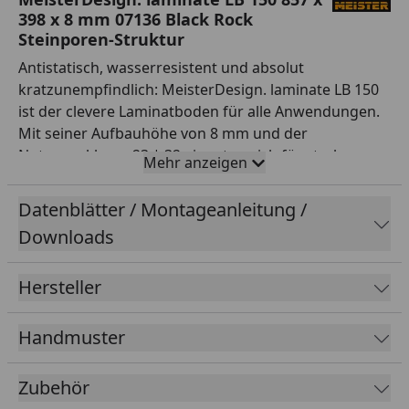
398 x 8 mm 07136 Black Rock
Steinporen-Struktur
Antistatisch, wasserresistent und absolut
kratzunempfindlich: MeisterDesign. laminate LB 150
ist der clevere Laminatboden für alle Anwendungen.
Mit seiner Aufbauhöhe von 8 mm und der
Nutzungsklasse 23 | 32 eignet er sich für stark
Mehr anzeigen
genutzte Wohnbereiche genauso wie für
Badezimmer oder gewerbliche Bereiche wie
Datenblätter / Montageanleitung /
Boutiquen und Restaurants. Das ungewöhnliche
Downloads
Fliesenformat sorgt für den ganz besonderen
optischen Eindruck, speziell in modernen
Hersteller
Wohnumgebungen.
Handmuster
Zubehör