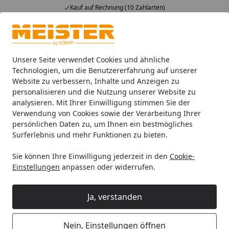
Kauf auf Rechnung (10 Zahlarten)
Alle Produkte
Mein Konto
Wunschl
Ein
4,93
/ 5
Suchen
Unsere Seite verwendet Cookies und ähnliche
Technologien, um die Benutzererfahrung auf unserer
Website zu verbessern, Inhalte und Anzeigen zu
Böden
Meister Laminatböden
MeisterDesign. laminate L
Startseite
personalisieren und die Nutzung unserer Website zu
MEISTER Laminatboden
analysieren. Mit Ihrer Einwilligung stimmen Sie der
Verwendung von Cookies sowie der Verarbeitung Ihrer
MeisterDesign. laminate LB 150 857
persönlichen Daten zu, um Ihnen ein bestmögliches
x 398 x 8 mm 07136 Black Rock
Surferlebnis und mehr Funktionen zu bieten.
Steinporen-Struktur
Sie können Ihre Einwilligung jederzeit in den
Cookie-
Einstellungen
anpassen oder widerrufen.
5
(1 Bewertung)
Ja, verstanden
Nein, Einstellungen öffnen