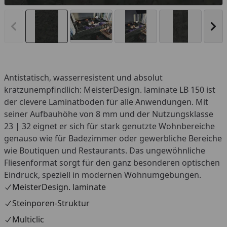
Vorheriges Bild anzeigen
Näc
Antistatisch, wasserresistent und absolut
kratzunempfindlich: MeisterDesign. laminate LB 150 ist
der clevere Laminatboden für alle Anwendungen. Mit
seiner Aufbauhöhe von 8 mm und der Nutzungsklasse
23 | 32 eignet er sich für stark genutzte Wohnbereiche
genauso wie für Badezimmer oder gewerbliche Bereiche
wie Boutiquen und Restaurants. Das ungewöhnliche
Fliesenformat sorgt für den ganz besonderen optischen
Eindruck, speziell in modernen Wohnumgebungen.
MeisterDesign. laminate
Steinporen-Struktur
Multiclic