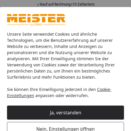
Kauf auf Rechnung (10 Zahlarten)
Alle Produkte
Mein Konto
Wunschl
Ein
4,93
/ 5
Suchen
Unsere Seite verwendet Cookies und ähnliche
Technologien, um die Benutzererfahrung auf unserer
Website zu verbessern, Inhalte und Anzeigen zu
Böden
Meister Laminatböden
MeisterDesign. laminate 
Startseite
personalisieren und die Nutzung unserer Website zu
MEISTER Laminatboden
analysieren. Mit Ihrer Einwilligung stimmen Sie der
Verwendung von Cookies sowie der Verarbeitung Ihrer
MeisterDesign. laminate LD 250
persönlichen Daten zu, um Ihnen ein bestmögliches
1288 x 244 x 10 mm 07001 Eiche
Surferlebnis und mehr Funktionen zu bieten.
Champagner Porensynchron-
Sie können Ihre Einwilligung jederzeit in den
Cookie-
Struktur
Einstellungen
anpassen oder widerrufen.
Ja, verstanden
Nein, Einstellungen öffnen