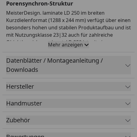
Porensynchron-Struktur
MeisterDesign. laminate LD 250 im breiten
Kurzdielenformat (1288 x 244 mm) verfügt über einen
besonders hohen und stabilen Produktaufbau und ist
mit Nutzungsklasse 23|32 auch für zahlreiche
Objektbereiche geeignet. LD 250 ist mit einer
Mehr anzeigen
AquaStop-Kantenimprägnierung und einer
AquaSafe+-Mittellage ausgerüstet und dadurch
Datenblätter / Montageanleitung /
wasserresistent (24 h nach NALFA). Der Boden kann
Downloads
somit auch in Badezimmern verlegt werden. Die
kratzresistente Diamond Pro-Oberfläche und das
Hersteller
antistatische Dekorpapier runden die technischen
Vorteile ab.
Handmuster
Zubehör
Bewertungen