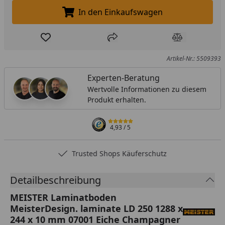
In den Einkaufswagen
In den Einkaufswagen legen
Produkt zur Wunschliste hinzufügen
Teilen
Produkt Ver
Artikel-Nr.: 5509393
Experten-Beratung
Wertvolle Informationen zu diesem
Produkt erhalten.
4,93
/ 5
Trusted Shops Käuferschutz
Detailbeschreibung
MEISTER Laminatboden
MeisterDesign. laminate LD 250 1288 x
244 x 10 mm 07001 Eiche Champagner