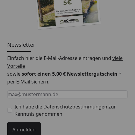
Newsletter
Einfach hier die E-Mail-Adresse eintragen und
viele
Vorteile
sowie
sofort einen 5,00 € Newslettergutschein
*
per E-Mail sichern:
Keine Eingabe erforderlich
Eingabe erforderlich
E-Mail *
Ich habe die
Datenschutzbestimmungen
zur
Kenntnis genommen
Anmelden