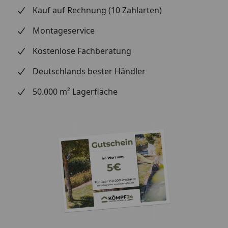
Kauf auf Rechnung (10 Zahlarten)
Fugenbild: umlaufende
Microfuge
Montageservice
Grundfarbe: hellbraun
Kostenlose Fachberatung
Beanspruchungsklasse:
Deutschlands bester Händler
23 | 32
50.000 m² Lagerfläche
Abmessung
Format: Fischgrät
Gesamtstärke: 10 mm
Deckmaß: 840 x 168 mm
Verlegung
Verlegung: schwimmend
Verlegesystem: UniZip,
Winkel / Schlag-System
Integrierter Schallschutz: