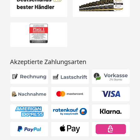
Einhaltung der
Oberflächentemperatur von
29° C.
Fußbodenkühlung: Zur
Verlegung auf gekühlten
Fußbodenkonstruktionen
steht ein separates
Akzeptierte Zahlungsarten
Merkblatt zur Verfügung.