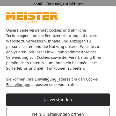
Kauf auf Rechnung (10 Zahlarten)
Alle Produkte
Mein Konto
Wunschl
Ein
4,93
/ 5
Suchen
Unsere Seite verwendet Cookies und ähnliche
Technologien, um die Benutzererfahrung auf unserer
Website zu verbessern, Inhalte und Anzeigen zu
MEISTER Laminatboden MeisterDesign. laminate LS 350 840 
Startseite
personalisieren und die Nutzung unserer Website zu
MEISTER Laminatboden
analysieren. Mit Ihrer Einwilligung stimmen Sie der
Verwendung von Cookies sowie der Verarbeitung Ihrer
MeisterDesign. laminate LS 350 840
persönlichen Daten zu, um Ihnen ein bestmögliches
x 168 x 10 mm 07122 Felseneiche
Surferlebnis und mehr Funktionen zu bieten.
sand Porensynchron-Struktur
Sie können Ihre Einwilligung jederzeit in den
Cookie-
Einstellungen
anpassen oder widerrufen.
Ja, verstanden
Nein, Einstellungen öffnen