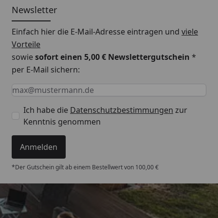
nein
Newsletter
Feuchtraumgeeignet:
wasserresistent 4 Std.
Einfach hier die E-Mail-Adresse eintragen und
viele
Vorteile
Fußbodenheizung
Geeignet für Warmwasser-
sowie
sofort einen 5,00 € Newslettergutschein
*
Fußbodenheizung. Eine
per E-Mail sichern:
elektrisch betriebene
Keine Eingabe erforderlich
Eingabe erforderlich
E-Mail *
Fußbodenheizung ist
grundsätzlich geeignet,
Ich habe die
Datenschutzbestimmungen
zur
wenn diese im Estrich oder
Kenntnis genommen
der Betonschicht eingebaut
ist und somit nicht als
Anmelden
Folienheizung auf der
*Der Gutschein gilt ab einem Bestellwert von 100,00 €
Betonschicht liegt. Die
Heizschlangen / Rohre /
Drähte müssen auf der
gesamten Fläche ausliegen