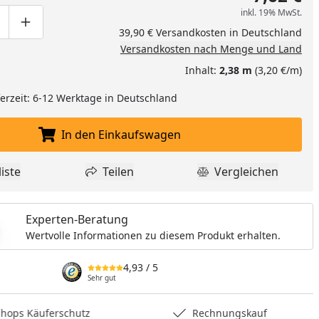
inkl. 19% MwSt.
ge um eins verringern
duktmenge manuell eingeben
Produktmenge um eins erhöhen
39,90 € Versandkosten in Deutschland
Versandkosten nach Menge und Land
Inhalt:
2,38 m
(3,20 €/m)
eferzeit: 6-12 Werktage in Deutschland
nzufügen
In den Einkaufswagen
In den Einkaufswagen legen
iste
Teilen
Vergleichen
dukt zur Wunschliste hinzufügen
Teilen
Produkt Vergle
Experten-Beratung
Wertvolle Informationen zu diesem Produkt erhalten.
4,93
/ 5
Sehr gut
hops Käuferschutz
Rechnungskauf