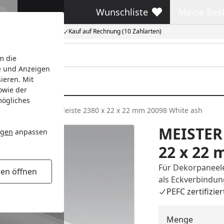
Wunschliste
Meine Bes
Wunschliste
Meine Beste
Kauf auf Rechnung (10 Zahlarten)
m die
e und Anzeigen
ieren. Mit
owie der
mögliches
MEISTER Hohlkehlleiste 2380 x 22 x 22 mm 20098 White ash
MEISTER 
ngen
anpassen
22 x 22 
Für Dekorpaneele.
gen öffnen
als Eckverbindun
PEFC zertifizier
Menge