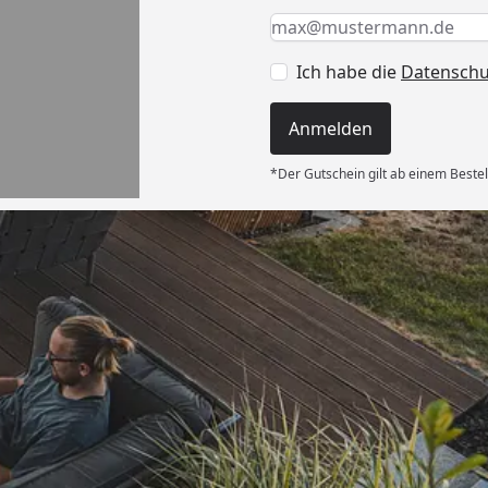
Keine Eingabe erforderlic
Eingabe erforderlich
E-Mail *
Ich habe die
Datensch
Anmelden
*Der Gutschein gilt ab einem Bestel
Versand
ng und gut
wieder!“
6