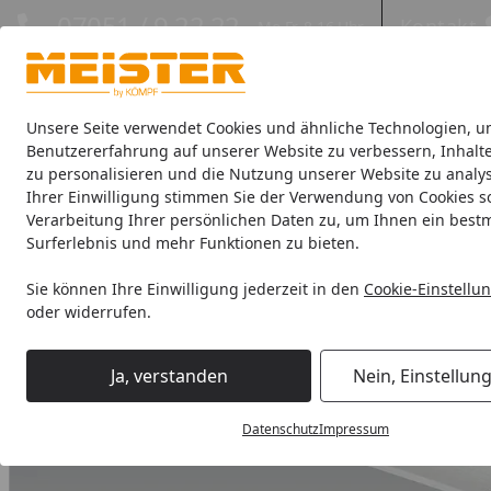
Hotline
07051 / 9 22 22
Kontakt
Mo-Fr. 8-16 Uhr
Kontakt
Eigene Montage-Teams
Unsere Seite verwendet Cookies und ähnliche Technologien, u
Benutzererfahrung auf unserer Website zu verbessern, Inhalt
zu personalisieren und die Nutzung unserer Website zu analys
Böden
Paneele
Leisten
Zubehör
Sale & Aktionswaren
Ihrer Einwilligung stimmen Sie der Verwendung von Cookies s
Verarbeitung Ihrer persönlichen Daten zu, um Ihnen ein best
Leisten
Meister Deckenleisten
Meister Hohlkehlleisten
Surferlebnis und mehr Funktionen zu bieten.
Startseite
Sie können Ihre Einwilligung jederzeit in den
Cookie-Einstellu
oder widerrufen.
Ja, verstanden
Nein, Einstellun
Datenschutz
Impressum