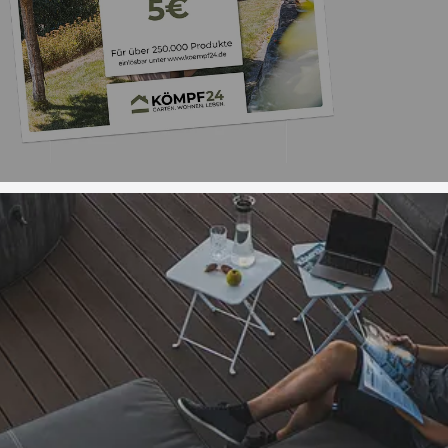
Trusted Shops
„Schnelle Lieferu
verpackt. Gerne 
4,93
/ 5
11.05.202
Sehr gut