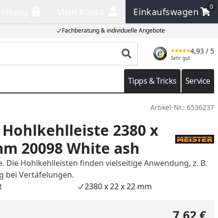
0
tellung
Mein Konto
Einkaufswagen
llung
Mein Konto
Einkaufswagen
Fachberatung & individuelle Angebote
4,93
/ 5
Produkt suchen
Sehr gut
Tipps & Tricks
Service
Artikel-Nr.:
6536237
Hohlkehlleiste 2380 x
mm 20098 White ash
 Die Hohlkehlleisten finden vielseitige Anwendung, z. B.
g bei Vertäfelungen.
t
2380 x 22 x 22 mm
7,62 €