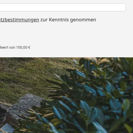
h
utzbestimmungen
zur Kenntnis genommen
lwert von 100,00 €