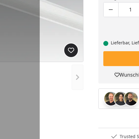
Produktmen
Pro
Lieferbar, Li
Produkt zur Wunschliste hi
Wunschl
Nächstes Bild anzeigen
Pro
Deutschlands bester Händler
Trusted S