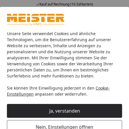
Kauf auf Rechnung (10 Zahlarten)
Alle Produkte
Mein Konto
Wunschl
Ein
4,93
/ 5
Suchen
Unsere Seite verwendet Cookies und ähnliche
Technologien, um die Benutzererfahrung auf unserer
Website zu verbessern, Inhalte und Anzeigen zu
Leisten
Meister Deckenleisten
Meister Hohlkehlleisten
Startseite
personalisieren und die Nutzung unserer Website zu
MEISTER Hohlkehlleiste 2380 x 22 x
analysieren. Mit Ihrer Einwilligung stimmen Sie der
Verwendung von Cookies sowie der Verarbeitung Ihrer
22 mm 20127 Silver linings
persönlichen Daten zu, um Ihnen ein bestmögliches
Surferlebnis und mehr Funktionen zu bieten.
Sie können Ihre Einwilligung jederzeit in den
Cookie-
Einstellungen
anpassen oder widerrufen.
Ja, verstanden
Nein, Einstellungen öffnen