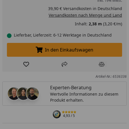
inkl. 19% MwSt.
39,90 € Versandkosten in Deutschland
Versandkosten nach Menge und Land
Inhalt:
2,38 m
(3,20 €/m)
Lieferbar, Lieferzeit: 6-12 Werktage in Deutschland
In den Einkaufswagen
In den Einkaufswagen legen
Produkt zur Wunschliste hinzufügen
Teilen
Produkt Ver
Artikel-Nr.: 6536336
Experten-Beratung
Wertvolle Informationen zu diesem
Produkt erhalten.
4,93
/ 5