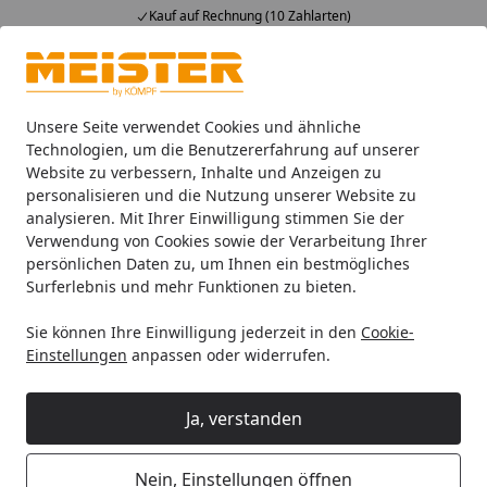
Kauf auf Rechnung (10 Zahlarten)
Alle Produkte
Mein Konto
Wunschl
Ein
4,93
/ 5
Suchen
Unsere Seite verwendet Cookies und ähnliche
Technologien, um die Benutzererfahrung auf unserer
Website zu verbessern, Inhalte und Anzeigen zu
Leisten
Meister Deckenleisten
Meister Deckenabschlussl
Startseite
personalisieren und die Nutzung unserer Website zu
MEISTER Vierkant-
analysieren. Mit Ihrer Einwilligung stimmen Sie der
Verwendung von Cookies sowie der Verarbeitung Ihrer
Deckenabschlussleiste 2380 x 15 x
persönlichen Daten zu, um Ihnen ein bestmögliches
40 mm 20103 Softwood weiß
Surferlebnis und mehr Funktionen zu bieten.
Sie können Ihre Einwilligung jederzeit in den
Cookie-
Einstellungen
anpassen oder widerrufen.
Ja, verstanden
Nein, Einstellungen öffnen