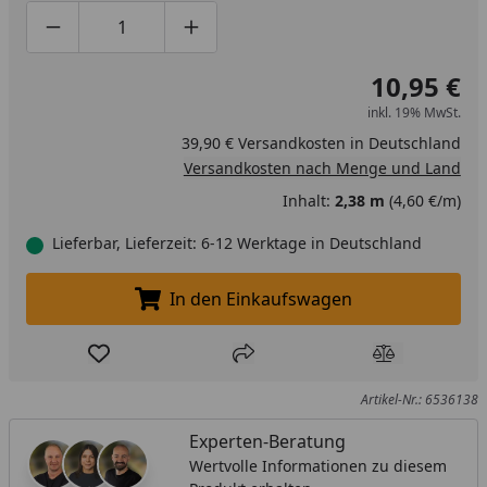
Produktmenge um eins verringern
Produktmenge manuell eingeben
Produktmenge um eins erhöhen
10,95 €
inkl. 19% MwSt.
39,90 € Versandkosten in Deutschland
Versandkosten nach Menge und Land
Inhalt:
2,38 m
(4,60 €/m)
Lieferbar, Lieferzeit: 6-12 Werktage in Deutschland
In den Einkaufswagen
In den Einkaufswagen legen
Produkt zur Wunschliste hinzufügen
Teilen
Produkt Ver
Artikel-Nr.: 6536138
Experten-Beratung
Wertvolle Informationen zu diesem