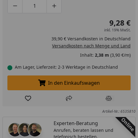
Produktmenge um eins verringern
Produktmenge manuell eingeben
Produktmenge um eins erhöhen
9,28 €
inkl. 19% MwSt.
39,90 € Versandkosten in Deutschland
Versandkosten nach Menge und Land
Inhalt:
2,38 m
(3,90 €/m)
Am Lager, Lieferzeit: 2-3 Werktage in Deutschland
In den Einkaufswagen
In den Einkaufswagen legen
Produkt zur Wunschliste hinzufügen
Teilen
Produkt Ver
Artikel-Nr.: 6535810
Online
Experten-Beratung
Anrufen, beraten lassen und
telefonisch bestellen.