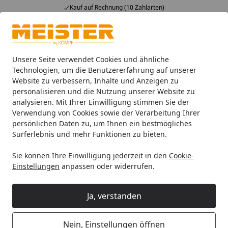
Kauf auf Rechnung (10 Zahlarten)
Alle Produkte
Mein Konto
Wunschl
Ein
4,93
/ 5
Suchen
Unsere Seite verwendet Cookies und ähnliche
Technologien, um die Benutzererfahrung auf unserer
Website zu verbessern, Inhalte und Anzeigen zu
Leisten
Meister Deckenleisten
Meister Winkelleisten
M
Startseite
personalisieren und die Nutzung unserer Website zu
MEISTER Winkelleiste groß 2380 x
analysieren. Mit Ihrer Einwilligung stimmen Sie der
Verwendung von Cookies sowie der Verarbeitung Ihrer
33 x 3,5 mm 20105 Vlies grau
persönlichen Daten zu, um Ihnen ein bestmögliches
Surferlebnis und mehr Funktionen zu bieten.
Sie können Ihre Einwilligung jederzeit in den
Cookie-
Einstellungen
anpassen oder widerrufen.
Ja, verstanden
Nein, Einstellungen öffnen