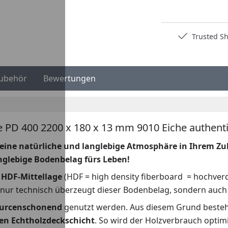
Deutschlands bester Händler
Trusted Sho
ubehör
Bewertungen
e PD 400 2200 x 180 x 13 mm 9010 Eiche authenti
e eine natürliche und langlebige Atmosphäre in Ihrem Z
langlebige Bodenbelag fürs Leben!
HDF-Mittellage
(HDF = high density fiberboard = hochverd
t nur technisch überzeugt dieser Bodenbelag, sondern auc
ourcenschonend
genutzt werden. Aus diesem Grund besteht
en Echtholzdeckschicht
. So wird der Holzverbrauch optim