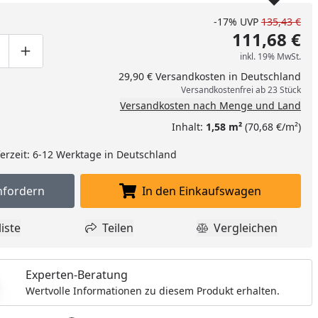
-17%
UVP
135,43 €
111,68 €
inkl. 19% MwSt.
ge um eins verringern
duktmenge manuell eingeben
Produktmenge um eins erhöhen
29,90 € Versandkosten in Deutschland
Versandkostenfrei ab 23 Stück
Versandkosten nach Menge und Land
Inhalt:
1,58 m²
(70,68 €/m²)
eferzeit: 6-12 Werktage in Deutschland
nfordern
In den Einkaufswagen
Muster anfordern
In den Einkaufswagen l
iste
Teilen
Vergleichen
dukt zur Wunschliste hinzufügen
Teilen
Produkt Vergle
Experten-Beratung
Wertvolle Informationen zu diesem Produkt erhalten.