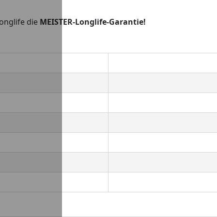
onglife die
MEISTER-Longlife-Garantie!