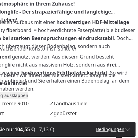
Atmosphäre in Ihrem Zuhause!
longlife - Der strapazierfähige und langlebige
 Leben!
iellen Aufbaus mit einer
hochwertigen HDF-Mittellage
ty fiberboard = hochverdichtete Faserplatte) bleibt dieser
 bei starken Beanspruchungen eindruckstabil
. Doch
sch überzeugt dieser Bodenbelag, sondern auch
achsender Rohstoff ist, sollte er
onend
genutzt werden. Aus diesem Grund besteht
onglife nicht aus massivem Holz, sondern aus
drei
sive einer
hochwertigen Echtholzdeckschicht
. So wird
h bieten wir Ihnen auf MeisterParkett. longlife die
h optimiert und Sie erhalten einen Bodenbelag, an dem
e-Garantie!
e haben werden.
g ausklappen
c creme 9010
Landhausdiele
nzufügen
rt
gebürstet
Sie nur
104,55 €
(– 7,13 €)
Bedingungen