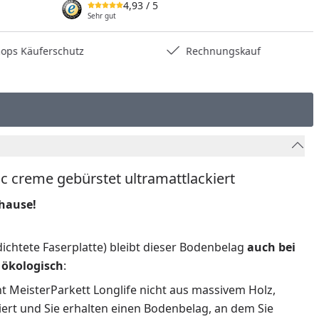
4,93
/ 5
Sehr gut
ps Käuferschutz
Rechnungskauf
c creme gebürstet ultramattlackiert
uhause!
ichtete Faserplatte) bleibt dieser Bodenbelag
auch bei
h
ökologisch
:
 MeisterParkett Longlife nicht aus massivem Holz,
iert und Sie erhalten einen Bodenbelag, an dem Sie