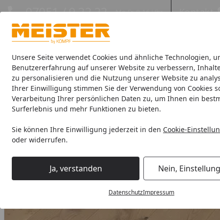
Hotline
07051 / 9 22 22
Kontakt
Mo-Fr. 8-16 Uhr
Kontakt
Eigene Montage-Teams
Unsere Seite verwendet Cookies und ähnliche Technologien, u
Benutzererfahrung auf unserer Website zu verbessern, Inhalt
zu personalisieren und die Nutzung unserer Website zu analys
Böden
Paneele
Leisten
Zubehör
Sale & Aktionswaren
Ihrer Einwilligung stimmen Sie der Verwendung von Cookies s
Verarbeitung Ihrer persönlichen Daten zu, um Ihnen ein best
Böden
Meister Parkettböden
MeisterParkett. longlife P
Surferlebnis und mehr Funktionen zu bieten.
Startseite
MEISTER Parkettboden longlife PD 400 2200 x 180 x 13 mm 9
Sie können Ihre Einwilligung jederzeit in den
Cookie-Einstellu
oder widerrufen.
Ja, verstanden
Nein, Einstellun
Datenschutz
Impressum