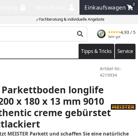
0
tellung
Mein Konto
Einkaufswagen
llung
Mein Konto
Einkaufswagen
Fachberatung & individuelle Angebote
4,93
/ 5
Produkt suchen
Sehr gut
Tipps & Tricks
Service
Artikel-Nr.:
4219934
Parkettboden longlife
200 x 180 x 13 mm 9010
thentic creme gebürstet
tlackiert
tzt MEISTER Parkett und schaffen Sie eine natürliche