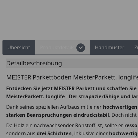
echnungskauf
Montageservice
Übersicht
Produktdetails
Handmuster
Z
Detailbeschreibung
MEISTER Parkettboden MeisterParkett. longlif
Entdecken Sie jetzt MEISTER Parkett und schaffen Si
MeisterParkett. longlife - Der strapazierfähige und 
Dank seines speziellen Aufbaus mit einer
hochwertigen 
starken Beanspruchungen eindruckstabil
. Doch nich
Da Holz ein nachwachsender Rohstoff ist, sollte er
ress
sondern aus
drei Schichten
, inklusive einer
hochwertig