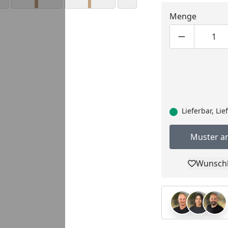
Menge
Produktmen
Pro
Lieferbar, Li
Muster a
Wunschl
Pro