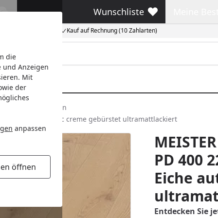
Wunschliste
Meine Bes
Wunschliste
Meine Beste
Kauf auf Rechnung (10 Zahlarten)
m die
e und Anzeigen
ieren. Mit
owie der
mögliches
D 400 Landhausdielen
010 Eiche authentic creme gebürstet ultramattlackiert
ngen
anpassen
MEISTER 
PD 400 2
gen öffnen
Eiche au
ultramat
Entdecken Sie je